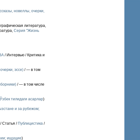
ссказы, новеллы, очерки,
ографическая литература,
ратура,
Серия "Жизнь
ВА
/ Интервью / Критика и
очерки, эссе)
/ — в том
сборники)
/ — в том числе
Ўзбек тилидаги асарлар
)
ызстане и за рубежом;
/ Статья /
Публицистика
/
зии; ищущие
)