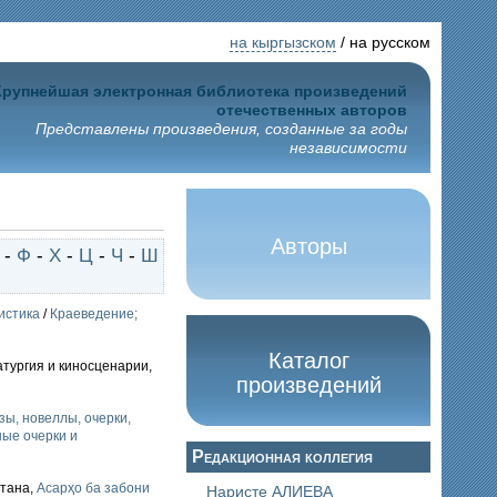
на кыргызском
/ на русском
Крупнейшая электронная библиотека произведений
отечественных авторов
Представлены произведения, созданные за годы
независимости
Авторы
-
Ф
-
Х
-
Ц
-
Ч
-
Ш
истика
/
Краеведение;
Каталог
атургия и киносценарии,
произведений
зы, новеллы, очерки,
ые очерки и
Редакционная коллегия
стана,
Асарҳо ба забони
Наристе АЛИЕВА