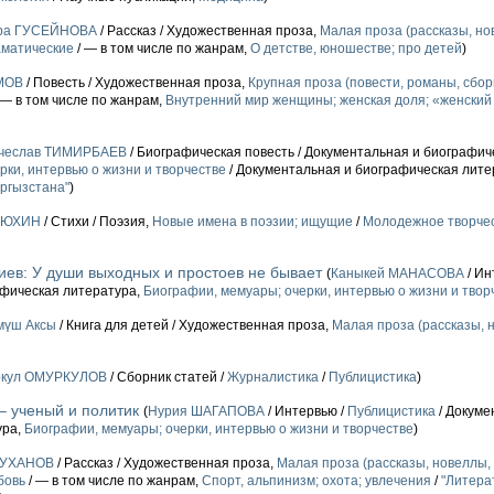
ара ГУСЕЙНОВА
/ Рассказ / Художественная проза,
Малая проза (рассказы, нов
матические
/ — в том числе по жанрам,
О детстве, юношестве; про детей
)
МОВ
/ Повесть / Художественная проза,
Крупная проза (повести, романы, сбор
 — в том числе по жанрам,
Внутренний мир женщины; женская доля; «женский
чеслав ТИМИРБАЕВ
/ Биографическая повесть / Документальная и биографич
рки, интервью о жизни и творчестве
/ Документальная и биографическая лите
ргызстана"
)
ЛЮХИН
/ Стихи / Поэзия,
Новые имена в поэзии; ищущие
/
Молодежное творче
ев: У души выходных и простоев не бывает
(
Каныкей МАНАСОВА
/ Ин
афическая литература,
Биографии, мемуары; очерки, интервью о жизни и твор
мүш Аксы
/ Книга для детей / Художественная проза,
Малая проза (рассказы, н
ркул ОМУРКУЛОВ
/ Сборник статей /
Журналистика
/
Публицистика
)
– ученый и политик
(
Нурия ШАГАПОВА
/ Интервью /
Публицистика
/ Докуме
ура,
Биографии, мемуары; очерки, интервью о жизни и творчестве
)
РУХАНОВ
/ Рассказ / Художественная проза,
Малая проза (рассказы, новеллы, 
бовь
/ — в том числе по жанрам,
Спорт, альпинизм; охота; увлечения
/
"Литера