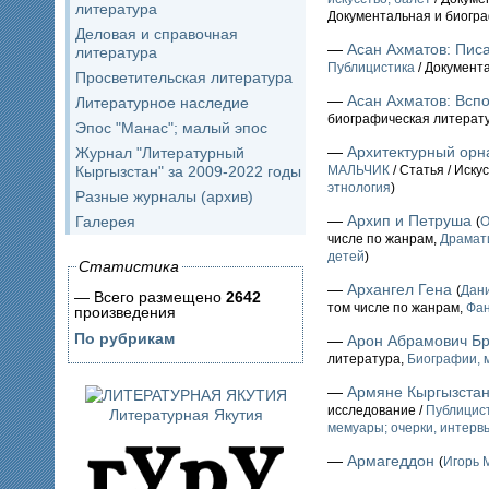
литература
Документальная и биогр
Деловая и справочная
—
Асан Ахматов: Пис
литература
Публицистика
/ Документ
Просветительская литература
—
Асан Ахматов: Всп
Литературное наследие
биографическая литерат
Эпос "Манас"; малый эпос
—
Архитектурный орна
Журнал "Литературный
Кыргызстан" за 2009-2022 годы
МАЛЬЧИК
/ Статья / Иск
этнология
)
Разные журналы (архив)
—
Архип и Петруша
Галерея
(
О
числе по жанрам,
Драмат
детей
)
Статистика
—
Архангел Гена
(
Дан
— Всего размещено
2642
том числе по жанрам,
Фан
произведения
По рубрикам
—
Арон Абрамович Б
литература,
Биографии, м
—
Армяне Кыргызстан
исследование /
Публицис
Литературная Якутия
мемуары; очерки, интервь
—
Армагеддон
(
Игорь