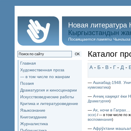
Новая литература 
Кыргызстандын жа
Посвящается памяти Чынгыза
Каталог пр
OK
Главная
А
-
Б
-
В
-
Г
-
Д
-
Художественная проза
— в том числе по жанрам
—
Ашхабад-1948. Уни
Поэзия
нумизматика
)
Драматургия и киносценарии
—
Аччиқ хақиқат ёки 
Искусствоведческие работы
Драматургия
)
Критика и литературоведение
—
Ах, ночи в Гаграх…
Языкознание
эссе)
/ — в том числе по 
Книгоиздание
воспоминания
)
Журналистика
—
Афрўхтани машъал
Публицистика