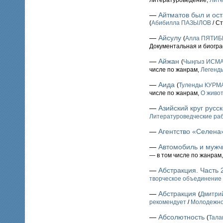
литературоведение,
Лите
—
Айтматов был и ост
(
Абибилла ПАЗЫЛОВ
/ Ст
—
Айсулу
(
Алла ПЯТИБ
Документальная и биогр
—
Айжан
(
Чыңгыз ИСМ
числе по жанрам,
Легенды
—
Аида
(
Туленды КУР
числе по жанрам,
О живо
—
Азийский круг русс
Литературоведческие ра
—
Агентство «Селена
—
Автомобиль и мужч
— в том числе по жанрам
—
Абстракция. Часть 
творческое объединение 
—
Абстракция
(
Дмитри
рекомендует
/
Молодежное
—
Абсолютность
(
Тал