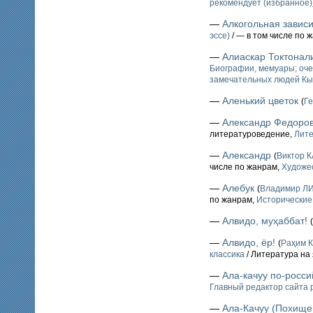
рекомендует (избранное)
—
Алкогольная завис
эссе)
/ — в том числе по 
—
Алиаскар Токтонал
Биографии, мемуары; оче
замечательных людей Кы
—
Аленький цветок
(
Г
—
Александр Федоров:
литературоведение,
Лите
—
Александр
(
Виктор 
числе по жанрам,
Художе
—
Алебук
(
Владимир Л
по жанрам,
Исторические
—
Алвидо, муҳаббат!
(
—
Алвидо, ёр!
(
Раҳим 
классика
/ Литература на
—
Ала-качуу по-росси
Главный редактор сайта 
—
Ала-Качуу (Похище