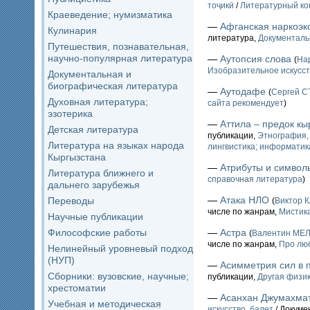
тоҷикӣ
/
Литературный кон
Краеведение; нумизматика
—
Афганская наркоэкс
Кулинария
литература,
Документаль
Путешествия, познавательная,
научно-популярная литература
—
Аутопсия слова
(
На
Изобразительное искусс
Документальная и
биографическая литература
—
Аутодафе
(
Сергей 
Духовная литература;
сайта рекомендует
)
эзотерика
—
Аттила – предок кы
Детская литература
публикации,
Этнография,
Литература на языках народа
лингвистика; информатик
Кыргызстана
—
Атрибуты и символ
Литература ближнего и
справочная литература
)
дальнего зарубежья
—
Атака НЛО
Переводы
(
Виктор 
числе по жанрам,
Мистика
Научные публикации
Философские работы
—
Астра
(
Валентин МЕ
числе по жанрам,
Про лю
Нелинейный уровневый подход
(НУП)
—
Асимметрия сил в 
Сборники: вузовские, научные;
публикации,
Другая физи
хрестоматии
—
Асанхан Джумахма
Учебная и методическая
искусство, балет
/ Докуме