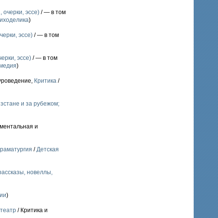
 очерки, эссе)
/ — в том
сиходелика
)
черки, эссе)
/ — в том
ерки, эссе)
/ — в том
омедия
)
туроведение,
Критика
/
зстане и за рубежом;
ументальная и
раматургия
/
Детская
рассказы, новеллы,
ии
)
 театр
/ Критика и