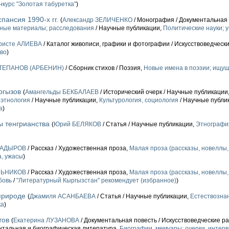
курс "Золотая табуретка"
)
пансия 1990-х гг.
(
Александр ЗЕЛИЧЕНКО
/ Монография / Документальная
ные материалы; расследования
/ Научные публикации,
Политические науки; 
ристе АЛИЕВА
/ Каталог живописи, графики и фотографии / Искусствоведческ
тво
)
СТЕПАНОВ (АРБЕНИН)
/ Сборник стихов / Поэзия,
Новые имена в поэзии; ищу
ргызов
(
Амангельды БЕКБАЛАЕВ
/ Исторический очерк / Научные публикации
 этнология
/ Научные публикации,
Культурология, социология
/ Научные публи
а
)
ы тенгрианства
(
Юрий БЕЛЯКОВ
/ Статья / Научные публикации,
Этнография
КАДЫРОВ
/ Рассказ / Художественная проза,
Малая проза (рассказы, новеллы, 
, ужасы
)
ЛЬНИКОВ
/ Рассказ / Художественная проза,
Малая проза (рассказы, новеллы, 
бовь
/
"Литературный Кыргызстан" рекомендует (избранное)
)
природе
(
Джамиля АСАНБАЕВА
/ Статья / Научные публикации,
Естествозна
ка
)
тов
(
Екатерина ЛУЗАНОВА
/ Документальная повесть / Искусствоведческие р
нтальная и биографическая литература,
Биографии, мемуары; очерки, интерв