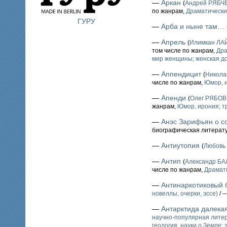
—
Аркан
(
Андрей РЯБЧ
по жанрам,
Драматическ
ГУРУ
—
Арба и ныне там…
—
Апрель
(
Илимкан Л
том числе по жанрам,
Дра
мир женщины; женская до
—
Аппендицит
(
Никол
числе по жанрам,
Юмор, и
—
Апенди
(
Олег РЯБОВ
жанрам,
Юмор, ирония; т
—
Анэс Зарифьян о с
биографическая литерат
—
Антиутопия
(
Любовь
—
Антип
(
Александр Б
числе по жанрам,
Драмат
—
Антинаркотиковый 
новеллы, очерки, эссе)
/ 
—
Антарктида далекая
научно-популярная лите
геология, науки о Земле; 