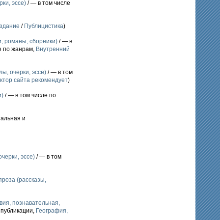
ки, эссе)
/ — в том числе
здание
/
Публицистика
)
и, романы, сборники)
/ — в
е по жанрам,
Внутренний
ы, очерки, эссе)
/ — в том
ктор сайта рекомендует
)
и)
/ — в том числе по
тальная и
черки, эссе)
/ — в том
роза (рассказы,
ия, познавательная,
 публикации,
География,