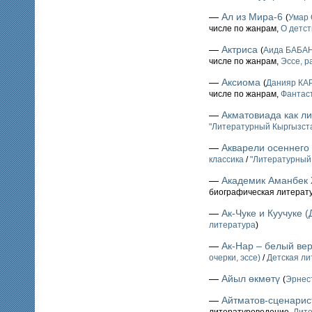
—
Ал из Мира-6
(
Умар
числе по жанрам,
О детст
—
Актриса
(
Аида БАБА
числе по жанрам,
Эссе, 
—
Аксиома
(
Данияр К
числе по жанрам,
Фантаст
—
Акматовиада как л
"Литературный Кыргызста
—
Акварели осеннего
классика
/
"Литературный
—
Академик Аманбек 
биографическая литерат
—
Ак-Чуке и Куучуке 
литература
)
—
Ак-Нар – белый ве
очерки, эссе)
/
Детская ли
—
Айыл өкмөтү
(
Эрне
—
Айтматов-сценарис