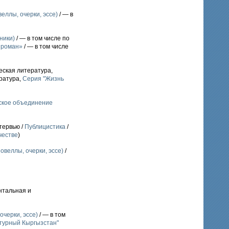
еллы, очерки, эссе)
/ — в
ники)
/ — в том числе по
 роман»
/ — в том числе
еская литература,
ратура,
Серия "Жизнь
ское объединение
тервью /
Публицистика
/
честве
)
овеллы, очерки, эссе)
/
нтальная и
очерки, эссе)
/ — в том
турный Кыргызстан"