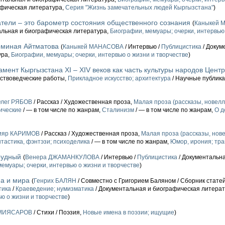
афическая литература,
Серия "Жизнь замечательных людей Кыргызстана"
)
атели – это барометр состояния общественного сознания
(
Каныкей 
альная и биографическая литература,
Биографии, мемуары; очерки, интервью
оминая Айтматова
(
Каныкей МАНАСОВА
/ Интервью /
Публицистика
/ Докум
ура,
Биографии, мемуары; очерки, интервью о жизни и творчестве
)
мент Кыргызстана ХI – XIV веков как часть культуры народов Цент
усствоведческие работы,
Прикладное искусство; архитектура
/ Научные публик
лег РЯБОВ
/ Рассказ / Художественная проза,
Малая проза (рассказы, новеллы
ические
/ — в том числе по жанрам,
Сталинизм
/ — в том числе по жанрам,
О д
ияр КАРИМОВ
/ Рассказ / Художественная проза,
Малая проза (рассказы, нове
тастика, фэнтэзи; психоделика
/ — в том числе по жанрам,
Юмор, ирония; тр
рудный
(
Венера ДЖАМАНКУЛОВА
/ Интервью /
Публицистика
/ Документальн
емуары; очерки, интервью о жизни и творчестве
)
а и мира
(
Генрих БАЛЯН
/ Совместно с Григорием Баляном / Сборник статей
тика
/
Краеведение; нумизматика
/ Документальная и биографическая литера
ю о жизни и творчестве
)
 МИЯСАРОВ
/ Стихи / Поэзия,
Новые имена в поэзии; ищущие
)