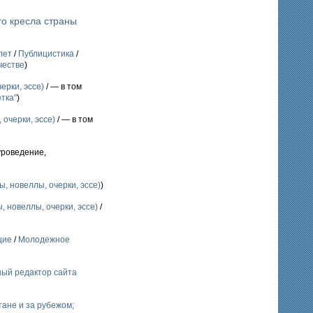
го кресла страны
лет
/
Публицистика
/
честве
)
ерки, эссе)
/ — в том
тка"
)
 очерки, эссе)
/ — в том
уроведение,
, новеллы, очерки, эссе)
)
, новеллы, очерки, эссе)
/
щие
/
Молодежное
ный редактор сайта
тане и за рубежом;