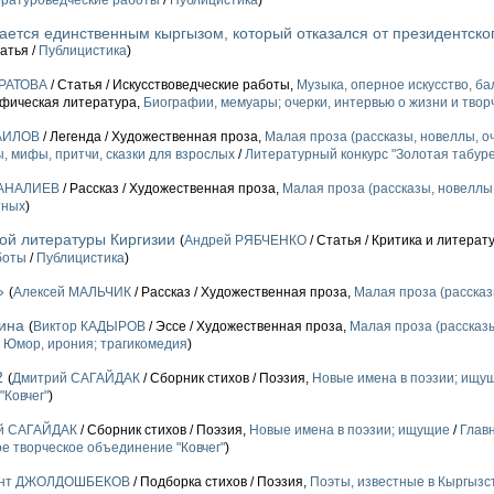
ратуроведческие работы
/
Публицистика
)
ается единственным кыргызом, который отказался от президентско
атья /
Публицистика
)
РАТОВА
/ Статья / Искусствоведческие работы,
Музыка, оперное искусство, ба
афическая литература,
Биографии, мемуары; очерки, интервью о жизни и твор
АИЛОВ
/ Легенда / Художественная проза,
Малая проза (рассказы, новеллы, оч
, мифы, притчи, сказки для взрослых
/
Литературный конкурс "Золотая табуре
МАНАЛИЕВ
/ Рассказ / Художественная проза,
Малая проза (рассказы, новеллы,
тных
)
кой литературы Киргизии
(
Андрей РЯБЧЕНКО
/ Статья / Критика и литерат
боты
/
Публицистика
)
»
(
Алексей МАЛЬЧИК
/ Рассказ / Художественная проза,
Малая проза (рассказы
ина
(
Виктор КАДЫРОВ
/ Эссе / Художественная проза,
Малая проза (рассказы
,
Юмор, ирония; трагикомедия
)
2
(
Дмитрий САГАЙДАК
/ Сборник стихов / Поэзия,
Новые имена в поэзии; ищу
"Ковчег"
)
й САГАЙДАК
/ Сборник стихов / Поэзия,
Новые имена в поэзии; ищущие
/
Глав
 творческое объединение "Ковчег"
)
ант ДЖОЛДОШБЕКОВ
/ Подборка стихов / Поэзия,
Поэты, известные в Кыргызс