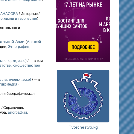
МАНАСОВА
/ Интервью /
 о жизни и творчестве
)
ентальная и
ральной Азии
(
Алексей
ации,
Этнография,
, очерки, эссе)
/ — в том
етстве, юношестве; про
ллы, очерки, эссе)
/ — в
агикомедия
)
ая и биографическая
 / Справочник-
тура,
Биографии,
Tvorchestvo.kg