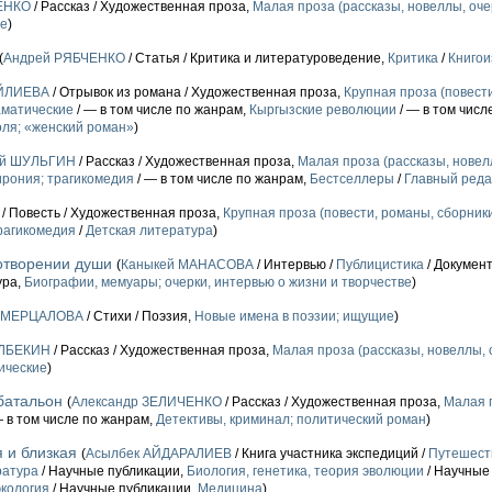
ЕНКО
/ Рассказ / Художественная проза,
Малая проза (рассказы, новеллы, очер
ие
)
(
Андрей РЯБЧЕНКО
/ Статья / Критика и литературоведение,
Критика
/
Книгои
АЙЛИЕВА
/ Отрывок из романа / Художественная проза,
Крупная проза (повест
матические
/ — в том числе по жанрам,
Кыргызские революции
/ — в том числ
ля; «женский роман»
)
ай ШУЛЬГИН
/ Рассказ / Художественная проза,
Малая проза (рассказы, новелл
рония; трагикомедия
/ — в том числе по жанрам,
Бестселлеры
/
Главный реда
/ Повесть / Художественная проза,
Крупная проза (повести, романы, сборник
рагикомедия
/
Детская литература
)
отворении души
(
Каныкей МАНАСОВА
/ Интервью /
Публицистика
/ Докумен
ура,
Биографии, мемуары; очерки, интервью о жизни и творчестве
)
 МЕРЦАЛОВА
/ Стихи / Поэзия,
Новые имена в поэзии; ищущие
)
АЛБЕКИН
/ Рассказ / Художественная проза,
Малая проза (рассказы, новеллы, о
ические
)
батальон
(
Александр ЗЕЛИЧЕНКО
/ Рассказ / Художественная проза,
Малая п
— в том числе по жанрам,
Детективы, криминал; политический роман
)
 и близкая
(
Асылбек АЙДАРАЛИЕВ
/ Книга участника экспедиций /
Путешеств
ратура
/ Научные публикации,
Биология, генетика, теория эволюции
/ Научные
экология
/ Научные публикации,
Медицина
)