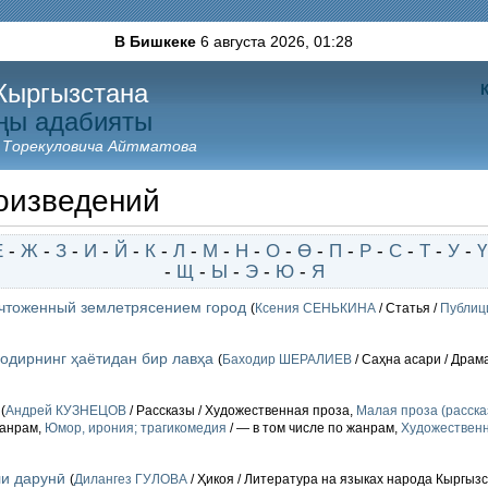
В Бишкеке
6 августа 2026,
01:28
Кыргызстана
ңы адабияты
 Торекуловича Айтматова
оизведений
Е
-
Ж
-
З
-
И
-
Й
-
К
-
Л
-
М
-
Н
-
О
-
Ө
-
П
-
Р
-
С
-
Т
-
У
-
Ү
-
Щ
-
Ы
-
Э
-
Ю
-
Я
чтоженный землетрясением город
(
Ксения СЕНЬКИНА
/ Статья /
Публиц
Нодирнинг ҳаётидан бир лавҳа
(
Баходир ШЕРАЛИЕВ
/ Саҳна асари / Драм
(
Андрей КУЗНЕЦОВ
/ Рассказы / Художественная проза,
Малая проза (расска
жанрам,
Юмор, ирония; трагикомедия
/ — в том числе по жанрам,
Художественн
и дарунӣ
(
Дилангез ГУЛОВА
/ Ҳикоя / Литература на языках народа Кыргыз