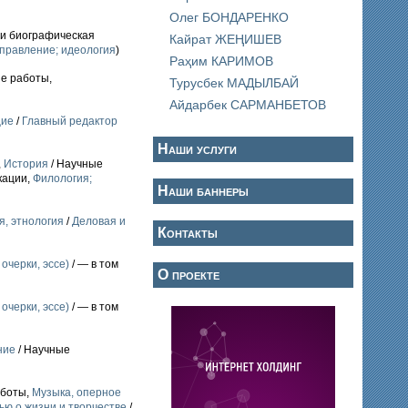
Олег БОНДАРЕНКО
 и биографическая
Кайрат ЖЕҢИШЕВ
управление; идеология
)
Раҳим КАРИМОВ
ие работы,
Турусбек МАДЫЛБАЙ
Айдарбек САРМАНБЕТОВ
щие
/
Главный редактор
Наши услуги
,
История
/ Научные
кации,
Филология;
Наши баннеры
, этнология
/
Деловая и
Контакты
очерки, эссе)
/ — в том
О проекте
очерки, эссе)
/ — в том
ние
/ Научные
аботы,
Музыка, оперное
ью о жизни и творчестве
/