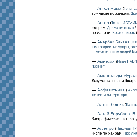
—
Ангел-мама
(
Гульн
том числе по жанрам,
Дра
—
Ангел
(
Талип ИБРАИ
жанрам,
Драматические
/
по жанрам,
Бестселлеры
)
—
Анарбек Бакаев
(
Вя
Биографии, мемуары; оче
замечательных людей Кы
—
Амнезия
(
Иван ПАВ
"Ковчег"
)
—
Амангельды Мурали
Документальная и биогр
—
Алфавитница
(
Айгү
Детская литература
)
—
Алтын бешик
(
Кады
—
Алтай Борубаев: Я 
биографическая литерат
—
Аллегро
(
Николай Т
числе по жанрам,
Про лю