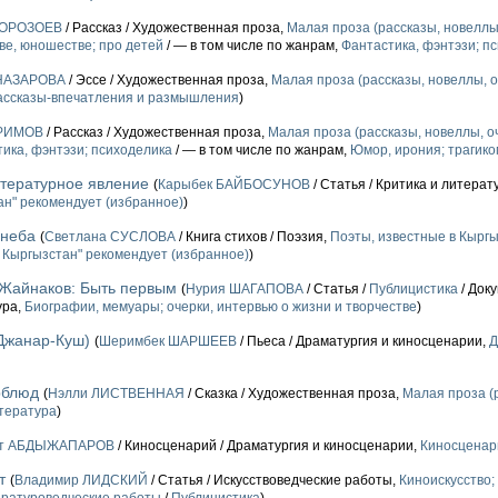
 ОРОЗОЕВ
/ Рассказ / Художественная проза,
Малая проза (рассказы, новеллы,
ве, юношестве; про детей
/ — в том числе по жанрам,
Фантастика, фэнтэзи; п
НАЗАРОВА
/ Эссе / Художественная проза,
Малая проза (рассказы, новеллы, о
рассказы-впечатления и размышления
)
АРИМОВ
/ Рассказ / Художественная проза,
Малая проза (рассказы, новеллы, оч
ика, фэнтэзи; психоделика
/ — в том числе по жанрам,
Юмор, ирония; трагик
итературное явление
(
Карыбек БАЙБОСУНОВ
/ Статья / Критика и литера
н" рекомендует (избранное)
)
 неба
(
Светлана СУСЛОВА
/ Книга стихов / Поэзия,
Поэты, известные в Кыргы
 Кыргызстан" рекомендует (избранное)
)
Жайнаков: Быть первым
(
Нурия ШАГАПОВА
/ Статья /
Публицистика
/ Док
ура,
Биографии, мемуары; очерки, интервью о жизни и творчестве
)
(Джанар-Куш)
(
Шеримбек ШАРШЕЕВ
/ Пьеса / Драматургия и киносценарии,
Д
рблюд
(
Нэлли ЛИСТВЕННАЯ
/ Сказка / Художественная проза,
Малая проза (
тература
)
ст АБДЫЖАПАРОВ
/ Киносценарий / Драматургия и киносценарии,
Киносценар
т
(
Владимир ЛИДСКИЙ
/ Статья / Искусствоведческие работы,
Киноискусство;