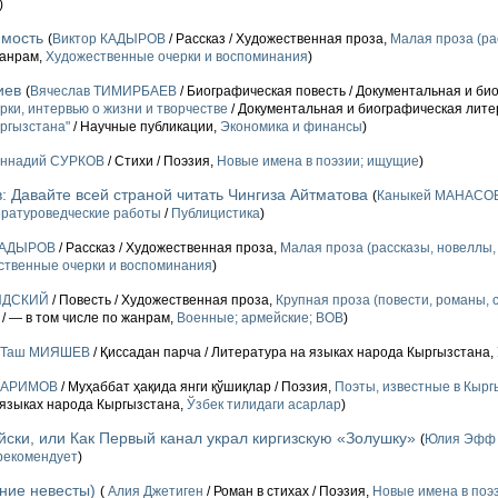
)
имость
(
Виктор КАДЫРОВ
/ Рассказ / Художественная проза,
Малая проза (ра
жанрам,
Художественные очерки и воспоминания
)
иев
(
Вячеслав ТИМИРБАЕВ
/ Биографическая повесть / Документальная и би
рки, интервью о жизни и творчестве
/ Документальная и биографическая лите
ргызстана"
/ Научные публикации,
Экономика и финансы
)
еннадий СУРКОВ
/ Стихи / Поэзия,
Новые имена в поэзии; ищущие
)
 Давайте всей страной читать Чингиза Айтматова
(
Каныкей МАНАСО
ратуроведческие работы
/
Публицистика
)
КАДЫРОВ
/ Рассказ / Художественная проза,
Малая проза (рассказы, новеллы, 
ственные очерки и воспоминания
)
ИДСКИЙ
/ Повесть / Художественная проза,
Крупная проза (повести, романы, 
/ — в том числе по жанрам,
Военные; армейские; ВОВ
)
Таш МИЯШЕВ
/ Қиссадан парча / Литература на языках народа Кыргызстана,
КАРИМОВ
/ Муҳаббат ҳақида янги қўшиқлар / Поэзия,
Поэты, известные в Кырг
 языках народа Кыргызстана,
Ўзбек тилидаги асарлар
)
йски, или Как Первый канал украл киргизскую «Золушку»
(
Юлия Эфф
рекомендует
)
ние невесты)
(
Алия Джетиген
/ Роман в стихах / Поэзия,
Новые имена в поэ