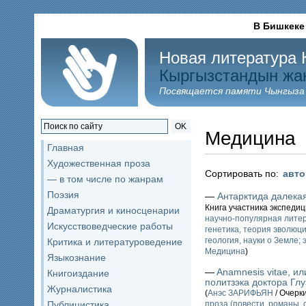
В Бишкеке
Новая литература 
Кыргызстандын жа
Посвящается памяти Чынгыза
OK
Медицина
Главная
Художественная проза
Сортировать по:
авт
— в том числе по жанрам
Поэзия
—
Антарктида далекая
Книга участника экспедиц
Драматургия и киносценарии
научно-популярная лите
Искусствоведческие работы
генетика, теория эволюц
геология, науки о Земле; 
Критика и литературоведение
Медицина
)
Языкознание
—
Anamnesis vitae, и
Книгоиздание
политзэка доктора Гл
Журналистика
(
Анэс ЗАРИФЬЯН
/ Очерк
Публицистика
проза (повести, романы, 