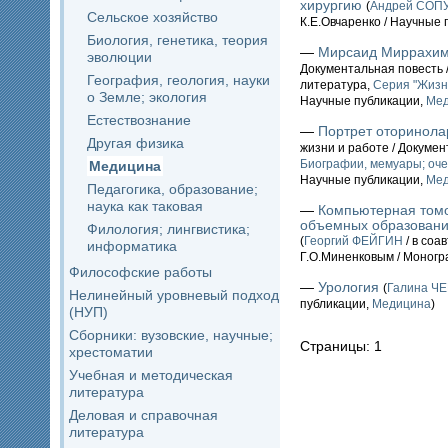
хирургию
(
Андрей СОП
Сельское хозяйство
К.Е.Овчаренко / Научные
Биология, генетика, теория
—
Мирсаид Миррахи
эволюции
Документальная повесть 
География, геология, науки
литература,
Серия "Жизн
о Земле; экология
Научные публикации,
Ме
Естествознание
—
Портрет оторинола
Другая физика
жизни и работе / Докуме
Биографии, мемуары; оче
Медицина
Научные публикации,
Ме
Педагогика, образование;
наука как таковая
—
Компьютерная томо
объемных образовани
Филология; лингвистика;
(
Георгий ФЕЙГИН
/ в соа
информатика
Г.О.Миненковым / Моногр
Философские работы
—
Урология
(
Галина Ч
Нелинейный уровневый подход
публикации,
Медицина
)
(НУП)
Сборники: вузовские, научные;
Страницы: 1
хрестоматии
Учебная и методическая
литература
Деловая и справочная
литература