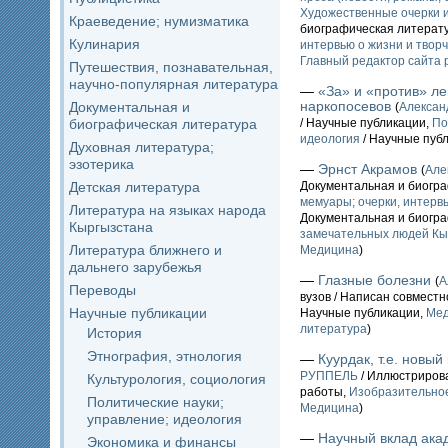
Художественные очерки 
Краеведение; нумизматика
биографическая литерат
Кулинария
интервью о жизни и твор
Главный редактор сайта 
Путешествия, познавательная,
научно-популярная литература
—
«За» и «против» л
наркопосевов
Документальная и
(
Алекса
биографическая литература
/ Научные публикации,
По
идеология
/ Научные пуб
Духовная литература;
эзотерика
—
Эрнст Акрамов
(
Але
Детская литература
Документальная и биогр
мемуары; очерки, интервь
Литература на языках народа
Документальная и биогр
Кыргызстана
замечательных людей Кы
Литература ближнего и
Медицина
)
дальнего зарубежья
—
Глазные болезни
(
А
Переводы
вузов / Написан совместн
Научные публикации
Научные публикации,
Ме
литература
)
История
Этнография, этнология
—
Куурдак, т.е. новы
РУППЕЛЬ
/ Иллюстрирова
Культурология, социология
работы,
Изобразительное
Политические науки;
Медицина
)
управление; идеология
—
Научный вклад ака
Экономика и финансы