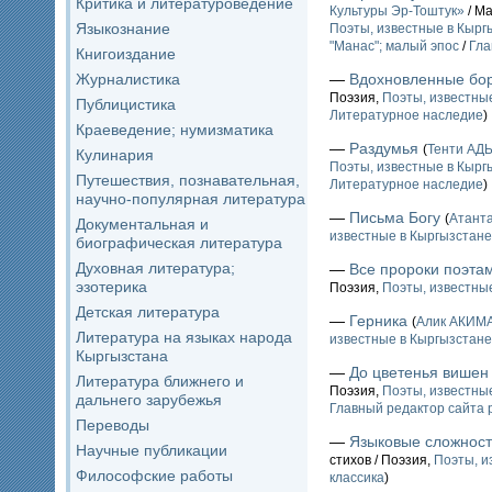
Критика и литературоведение
Культуры Эр-Тоштук»
/ Ма
Языкознание
Поэты, известные в Кыргы
"Манас"; малый эпос
/
Гла
Книгоиздание
Журналистика
—
Вдохновленные бо
Поэзия,
Поэты, известные
Публицистика
Литературное наследие
)
Краеведение; нумизматика
—
Раздумья
(
Тенти А
Кулинария
Поэты, известные в Кыргы
Путешествия, познавательная,
Литературное наследие
)
научно-популярная литература
—
Письма Богу
(
Атант
Документальная и
известные в Кыргызстане 
биографическая литература
Духовная литература;
—
Все пророки поэт
эзотерика
Поэзия,
Поэты, известные
Детская литература
—
Герника
(
Алик АКИМ
Литература на языках народа
известные в Кыргызстане 
Кыргызстана
—
До цветенья вишен
Литература ближнего и
Поэзия,
Поэты, известные
дальнего зарубежья
Главный редактор сайта 
Переводы
—
Языковые сложнос
Научные публикации
стихов / Поэзия,
Поэты, и
Философские работы
классика
)