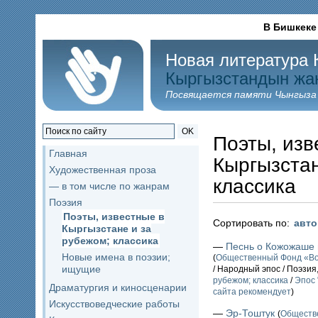
В Бишкеке
Новая литература 
Кыргызстандын жа
Посвящается памяти Чынгыза
OK
Поэты, изв
Главная
Кыргызстан
Художественная проза
классика
— в том числе по жанрам
Поэзия
Поэты, известные в
Сортировать по:
авт
Кыргызстане и за
рубежом; классика
—
Песнь о Кожожаше 
Новые имена в поэзии;
(
Общественный Фонд «Во
ищущие
/ Народный эпос / Поэзия
рубежом; классика
/
Эпос 
Драматургия и киносценарии
сайта рекомендует
)
Искусствоведческие работы
—
Эр-Тоштук
(
Обществ