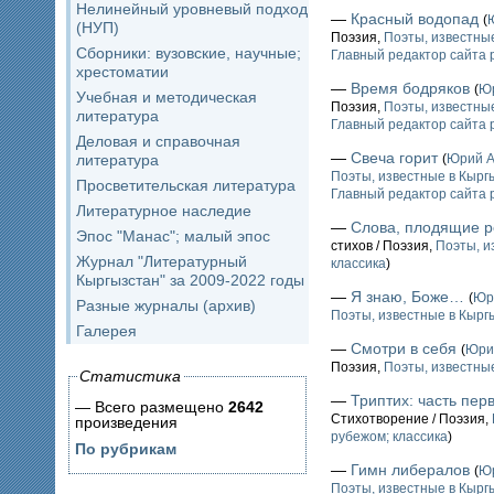
Нелинейный уровневый подход
—
Красный водопад
(
(НУП)
Поэзия,
Поэты, известные
Сборники: вузовские, научные;
Главный редактор сайта 
хрестоматии
—
Время бодряков
(
Ю
Учебная и методическая
Поэзия,
Поэты, известные
литература
Главный редактор сайта 
Деловая и справочная
—
Свеча горит
литература
(
Юрий 
Поэты, известные в Кыргы
Просветительская литература
Главный редактор сайта 
Литературное наследие
—
Слова, плодящие р
Эпос "Манас"; малый эпос
стихов / Поэзия,
Поэты, и
Журнал "Литературный
классика
)
Кыргызстан" за 2009-2022 годы
—
Я знаю, Боже…
(
Юр
Разные журналы (архив)
Поэты, известные в Кыргы
Галерея
—
Смотри в себя
(
Юри
Поэзия,
Поэты, известные
Статистика
—
Триптих: часть пер
— Всего размещено
2642
Стихотворение / Поэзия,
произведения
рубежом; классика
)
По рубрикам
—
Гимн либералов
(
Ю
Поэты, известные в Кыргы