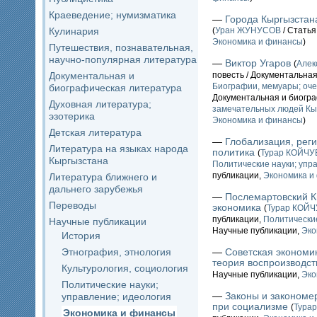
Краеведение; нумизматика
—
Города Кыргызстана
Кулинария
(
Уран ЖУНУСОВ
/ Статья
Экономика и финансы
)
Путешествия, познавательная,
научно-популярная литература
—
Виктор Угаров
(
Алек
Документальная и
повесть / Документальна
Биографии, мемуары; оче
биографическая литература
Документальная и биогр
Духовная литература;
замечательных людей Кы
эзотерика
Экономика и финансы
)
Детская литература
—
Глобализация, рег
Литература на языках народа
политика
(
Турар КОЙЧУ
Кыргызстана
Политические науки; упр
публикации,
Экономика и
Литература ближнего и
дальнего зарубежья
—
Послемартовский Кы
Переводы
экономика
(
Турар КОЙ
публикации,
Политические
Научные публикации
Научные публикации,
Эко
История
Этнография, этнология
—
Советская экономик
теория воспроизводст
Культурология, социология
Научные публикации,
Эко
Политические науки;
—
Законы и закономе
управление; идеология
при социализме
(
Тура
Экономика и финансы