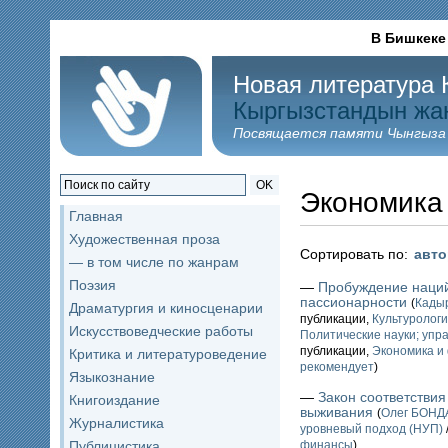
В Бишкеке
Новая литература 
Кыргызстандын жа
Посвящается памяти Чынгыза
OK
Экономика
Главная
Художественная проза
Сортировать по:
авт
— в том числе по жанрам
Поэзия
—
Пробуждение наций
пассионарности
(
Кады
Драматургия и киносценарии
публикации,
Культурологи
Искусствоведческие работы
Политические науки; упр
публикации,
Экономика и
Критика и литературоведение
рекомендует
)
Языкознание
—
Закон соответстви
Книгоиздание
выживания
(
Олег БОН
Журналистика
уровневый подход (НУП)
Публицистика
финансы
)