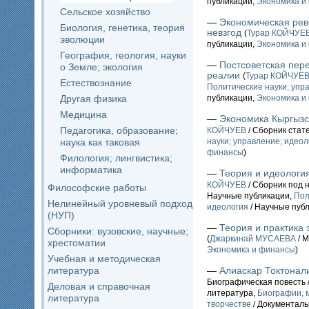
публикации,
Экономика и
Сельское хозяйство
—
Экономическая рев
Биология, генетика, теория
невзгод
(
Турар КОЙЧУЕ
эволюции
публикации,
Экономика и
География, геология, науки
—
Постсоветская пере
о Земле; экология
реалии
(
Турар КОЙЧУЕ
Естествознание
Политические науки; упр
Другая физика
публикации,
Экономика и
Медицина
—
Экономика Кыргызс
Педагогика, образование;
КОЙЧУЕВ
/ Сборник стат
наука как таковая
науки; управление; идеол
финансы
)
Филология; лингвистика;
информатика
—
Теория и идеологи
КОЙЧУЕВ
/ Сборник под н
Философские работы
Научные публикации,
Пол
Нелинейный уровневый подход
идеология
/ Научные пуб
(НУП)
—
Теория и практика
Сборники: вузовские, научные;
(
Джаркинай МУСАЕВА
/ М
хрестоматии
Экономика и финансы
)
Учебная и методическая
литература
—
Алиаскар Токтонал
Биографическая повесть 
Деловая и справочная
литература,
Биографии, м
литература
творчестве
/ Документаль