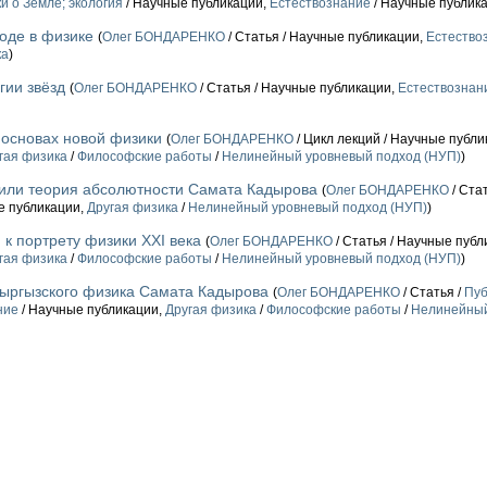
ки о Земле; экология
/ Научные публикации,
Естествознание
/ Научные публик
оде в физике
(
Олег БОНДАРЕНКО
/ Статья / Научные публикации,
Естество
ка
)
гии звёзд
(
Олег БОНДАРЕНКО
/ Статья / Научные публикации,
Естествознан
 основах новой физики
(
Олег БОНДАРЕНКО
/ Цикл лекций / Научные публ
гая физика
/
Философские работы
/
Нелинейный уровневый подход (НУП)
)
 или теория абсолютности Самата Кадырова
(
Олег БОНДАРЕНКО
/ Ста
е публикации,
Другая физика
/
Нелинейный уровневый подход (НУП)
)
 к портрету физики XXI века
(
Олег БОНДАРЕНКО
/ Статья / Научные публ
гая физика
/
Философские работы
/
Нелинейный уровневый подход (НУП)
)
 кыргызского физика Самата Кадырова
(
Олег БОНДАРЕНКО
/ Статья /
Пуб
ние
/ Научные публикации,
Другая физика
/
Философские работы
/
Нелинейный