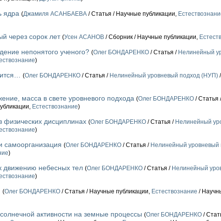
ь ядра
(
Джамиля АСАНБАЕВА
/ Статья / Научные публикации,
Естествознани
ый через сорок лет
(
Усен АСАНОВ
/ Сборник / Научные публикации,
Естест
дение непонятого ученого?
(
Олег БОНДАРЕНКО
/ Статья /
Нелинейный ур
ествознание
)
тится…
(
Олег БОНДАРЕНКО
/ Статья /
Нелинейный уровневый подход (НУП)
жение, масса в свете уровневого подхода
(
Олег БОНДАРЕНКО
/ Статья 
публикации,
Естествознание
)
в физических дисциплинах
(
Олег БОНДАРЕНКО
/ Статья /
Нелинейный ур
ествознание
)
и самоорганизация
(
Олег БОНДАРЕНКО
/ Статья /
Нелинейный уровневый 
ние
)
к движению небесных тел
(
Олег БОНДАРЕНКО
/ Статья /
Нелинейный уров
ествознание
)
и
(
Олег БОНДАРЕНКО
/ Статья / Научные публикации,
Естествознание
/ Научн
солнечной активности на земные процессы
(
Олег БОНДАРЕНКО
/ Стат