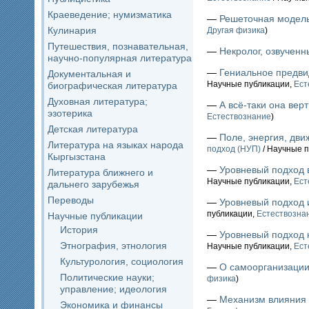
Краеведение; нумизматика
—
Решеточная модел
Кулинария
Другая физика
)
Путешествия, познавательная,
—
Некролог, озвученн
научно-популярная литература
—
Гениальное предви
Документальная и
Научные публикации,
Ест
биографическая литература
Духовная литература;
—
А всё-таки она вер
эзотерика
Естествознание
)
Детская литература
—
Поле, энергия, дви
Литература на языках народа
подход (НУП)
/ Научные 
Кыргызстана
—
Уровневый подход 
Литература ближнего и
Научные публикации,
Ест
дальнего зарубежья
Переводы
—
Уровневый подход 
публикации,
Естествозна
Научные публикации
История
—
Уровневый подход 
Этнография, этнология
Научные публикации,
Ест
Культурология, социология
—
О самоорганизаци
Политические науки;
физика
)
управление; идеология
—
Механизм влияния 
Экономика и финансы