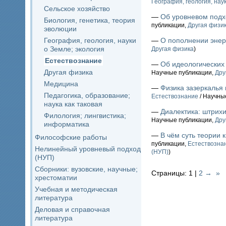
География, геология, нау
Сельское хозяйство
—
Об уровневом подх
Биология, генетика, теория
публикации,
Другая физи
эволюции
География, геология, науки
—
О пополнении энер
о Земле; экология
Другая физика
)
Естествознание
—
Об идеологических
Другая физика
Научные публикации,
Дру
Медицина
—
Физика зазеркалья
Педагогика, образование;
Естествознание
/ Научны
наука как таковая
—
Диалектика: штрихи
Филология; лингвистика;
Научные публикации,
Дру
информатика
—
В чём суть теории
Философские работы
публикации,
Естествозна
Нелинейный уровневый подход
(НУП)
)
(НУП)
Сборники: вузовские, научные;
Страницы: 1 |
2
→
»
хрестоматии
Учебная и методическая
литература
Деловая и справочная
литература