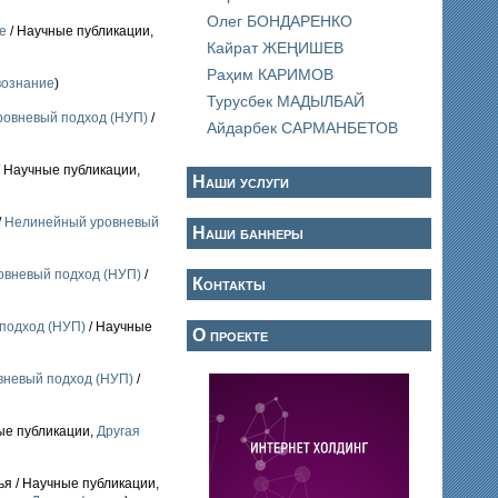
Олег БОНДАРЕНКО
е
/ Научные публикации,
Кайрат ЖЕҢИШЕВ
Раҳим КАРИМОВ
вознание
)
Турусбек МАДЫЛБАЙ
овневый подход (НУП)
/
Айдарбек САРМАНБЕТОВ
/ Научные публикации,
Наши услуги
/
Нелинейный уровневый
Наши баннеры
овневый подход (НУП)
/
Контакты
подход (НУП)
/ Научные
О проекте
невый подход (НУП)
/
ые публикации,
Другая
ья / Научные публикации,