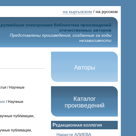
на кыргызском
/ на русском
Крупнейшая электронная библиотека произведений
отечественных авторов
Представлены произведения, созданные за годы
независимости
Авторы
атья / Научные
Каталог
ние
/ Научные
произведений
аучные публикации,
Редакционная коллегия
аучные публикации,
Наристе АЛИЕВА