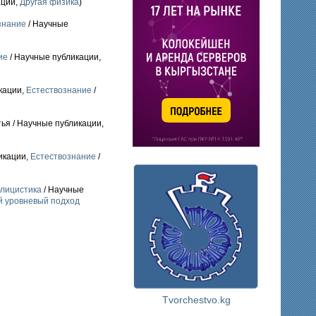
ации,
Другая физика
)
знание
/ Научные
ие
/ Научные публикации,
икации,
Естествознание
/
тья / Научные публикации,
икации,
Естествознание
/
лицистика
/ Научные
 уровневый подход
Tvorchestvo.kg