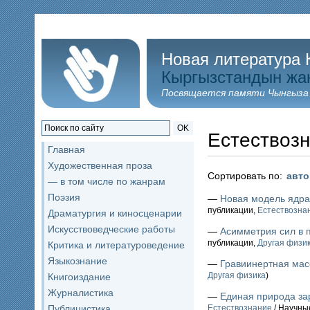
Новая литература 
Кыргызстандын жа
Посвящается памяти Чынгыза
OK
Естествоз
Главная
Художественная проза
Сортировать по:
авт
— в том числе по жанрам
Поэзия
—
Новая модель ядра
публикации,
Естествозна
Драматургия и киносценарии
Искусствоведческие работы
—
Асимметрия сил в 
публикации,
Другая физи
Критика и литературоведение
Языкознание
—
Гравиинертная мас
Другая физика
)
Книгоиздание
Журналистика
—
Единая природа за
Публицистика
Естествознание
/ Научны