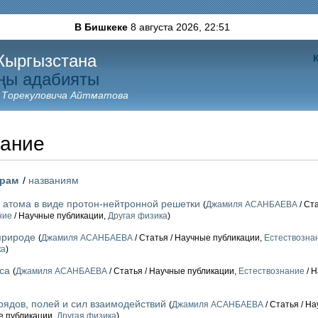
В Бишкеке
8 августа 2026,
22:51
Кыргызстана
ңы адабияты
 Торекуловича Айтматова
нание
орам
/
названиям
 атома в виде протон-нейтронной решетки
(
Джамиля АСАНБАЕВА
/ Ст
ние
/ Научные публикации,
Другая физика
)
природе
(
Джамиля АСАНБАЕВА
/ Статья / Научные публикации,
Естествозна
ка
)
са
(
Джамиля АСАНБАЕВА
/ Статья / Научные публикации,
Естествознание
/ Н
рядов, полей и сил взаимодействий
(
Джамиля АСАНБАЕВА
/ Статья / Н
е публикации,
Другая физика
)