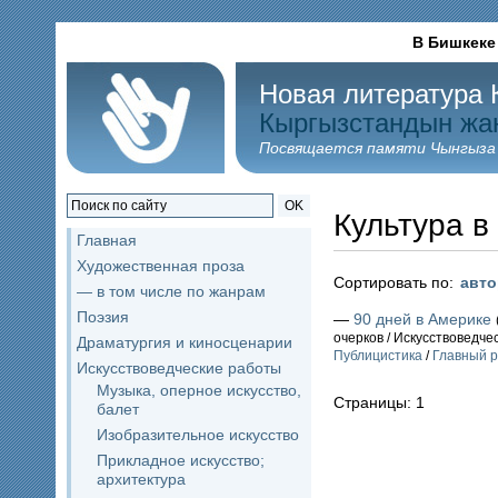
В Бишкеке
Новая литература 
Кыргызстандын жа
Посвящается памяти Чынгыза
OK
Культура в
Главная
Художественная проза
Сортировать по:
авт
— в том числе по жанрам
Поэзия
—
90 дней в Америке
очерков / Искусствоведче
Драматургия и киносценарии
Публицистика
/
Главный р
Искусствоведческие работы
Музыка, оперное искусство,
Страницы: 1
балет
Изобразительное искусство
Прикладное искусство;
архитектура