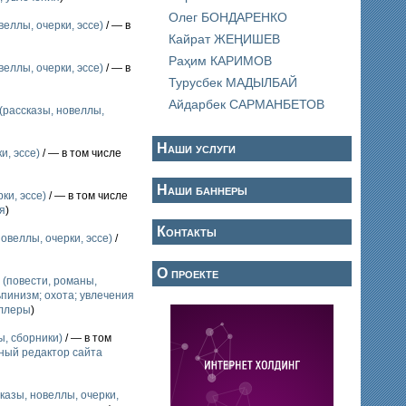
Олег БОНДАРЕНКО
еллы, очерки, эссе)
/ — в
Кайрат ЖЕҢИШЕВ
Раҳим КАРИМОВ
еллы, очерки, эссе)
/ — в
Турусбек МАДЫЛБАЙ
Айдарбек САРМАНБЕТОВ
(рассказы, новеллы,
Наши услуги
и, эссе)
/ — в том числе
Наши баннеры
ки, эссе)
/ — в том числе
я
)
Контакты
овеллы, очерки, эссе)
/
О проекте
 (повести, романы,
ьпинизм; охота; увлечения
ллеры
)
ы, сборники)
/ — в том
ный редактор сайта
казы, новеллы, очерки,