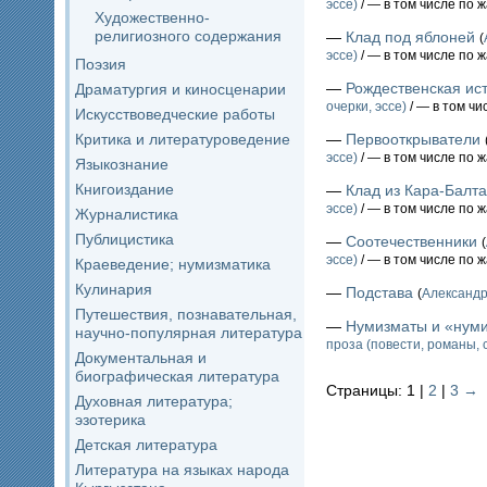
эссе)
/ — в том числе по 
Художественно-
религиозного содержания
—
Клад под яблоней
(
эссе)
/ — в том числе по 
Поэзия
—
Рождественская ис
Драматургия и киносценарии
очерки, эссе)
/ — в том чи
Искусствоведческие работы
Критика и литературоведение
—
Первооткрыватели
эссе)
/ — в том числе по 
Языкознание
Книгоиздание
—
Клад из Кара-Балта
эссе)
/ — в том числе по 
Журналистика
Публицистика
—
Соотечественники
(
эссе)
/ — в том числе по 
Краеведение; нумизматика
Кулинария
—
Подстава
(
Александ
Путешествия, познавательная,
—
Нумизматы и «нум
научно-популярная литература
проза (повести, романы, 
Документальная и
биографическая литература
Страницы: 1 |
2
|
3
→
Духовная литература;
эзотерика
Детская литература
Литература на языках народа