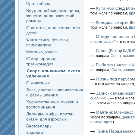
Про любовь
—
Купи мой след
(
Але
Внутренний мир женщины;
том числе по жанрам,
Дра
женская доля; «женский
роман»
—
Колодцы смерти
(
В
О детстве, юношестве; про
том числе по жанрам,
Дра
детей
—
Между прошлым и
Фантастика, фэнтэзи;
очерки, эссе)
/ — в том чи
психоделика
—
Страх
(
Виктор КАДЫ
Мистика, ужасы
по жанрам,
Спорт, альпин
Юмор, ирония;
трагикомедия
—
Рыбалка
(
Виктор К
по жанрам,
Юмор, ирония
Спорт, альпинизм; охота;
увлечения
—
Жизнь под парусом
О животных
— в том числе по жанрам
Эссе, рассказы-впечатления
—
Записки кладоиска
и размышления
сборники)
/ — в том числ
Художественные очерки и
/ — в том числе по жанра
воспоминания
—
Маятник
(
Александ
Легенды, мифы, притчи,
числе по жанрам,
Драмат
сказки для взрослых
рекомендует
)
Бестселлеры
—
Тайна Паршванатх
Фанфики