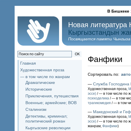
В Бишкеке
Новая литература 
Кыргызстандын жа
Посвящается памяти Чынгыза
OK
Фанфики
Главная
Художественная проза
Сортировать по:
авт
— в том числе по жанрам
Драматические
—
Служба Господина 
Исторические
Художественная проза,
М
эссе)
/ — в том числе по 
Приключения, путешествия
психоделика
/ — в том чи
Военные; армейские; ВОВ
трагикомедия
/ — в том ч
Сталинизм
—
Македонский и Геф
Детективы, криминал;
Художественная проза,
М
политический роман
эссе)
/ — в том числе по 
жанрам,
Фанфики
)
Кыргызские революции