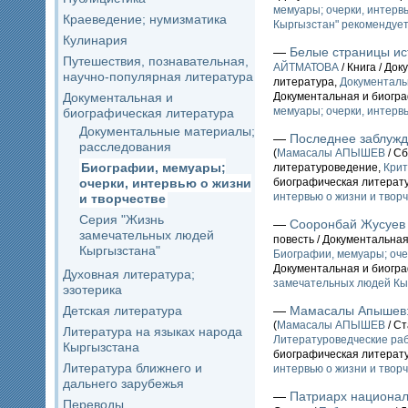
мемуары; очерки, интервь
Краеведение; нумизматика
Кыргызстан" рекомендует
Кулинария
—
Белые страницы ис
Путешествия, познавательная,
АЙТМАТОВА
/ Книга / До
научно-популярная литература
литература,
Документаль
Документальная и
Документальная и биогр
мемуары; очерки, интервь
биографическая литература
Документальные материалы;
—
Последнее заблужд
расследования
(
Мамасалы АПЫШЕВ
/ Сб
Биографии, мемуары;
литературоведение,
Крит
очерки, интервью о жизни
биографическая литерат
интервью о жизни и твор
и творчестве
Серия "Жизнь
—
Сооронбай Жусуев
замечательных людей
повесть / Документальна
Кыргызстана"
Биографии, мемуары; оче
Документальная и биогр
Духовная литература;
замечательных людей Кы
эзотерика
Детская литература
—
Мамасалы Апышев: 
(
Мамасалы АПЫШЕВ
/ Ст
Литература на языках народа
Литературоведческие ра
Кыргызстана
биографическая литерат
Литература ближнего и
интервью о жизни и твор
дальнего зарубежья
—
Патриарх национал
Переводы