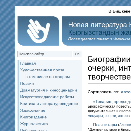
В Бишкеке
Новая литература 
Кыргызстандын жа
Посвящается памяти Чынгыза
OK
Биографии
Главная
очерки, ин
Художественная проза
творчестве
— в том числе по жанрам
Поэзия
Драматургия и киносценарии
Сортировать по:
авт
Искусствоведческие работы
—
«Товарищ председа
Критика и литературоведение
Биографическая повесть /
Языкознание
Документальная и биогр
мемуары; очерки, интервь
Книгоиздание
Журналистика
—
Плач гитары
(
Алекс
/ Документальная и биог
Публицистика