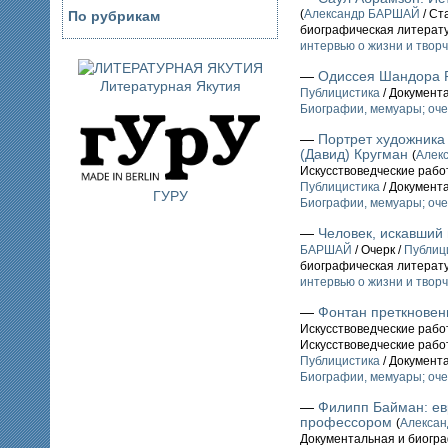
(
Александр БАРШАЙ
/ Ст
По рубрикам
биографическая литерат
интервью о жизни и твор
—
Одиссея Шандора 
Литературная Якутия
Публицистика
/ Документ
Биографии, мемуары; оче
—
Портрет художника
(Давид) Кругман
(
Алек
Искусствоведческие рабо
Публицистика
/ Документ
ГУРУ
Биографии, мемуары; оче
—
Человек, искавший
БАРШАЙ
/ Очерк /
Публиц
биографическая литерат
интервью о жизни и твор
—
Фонтан преткновен
Искусствоведческие рабо
Искусствоведческие рабо
Публицистика
/ Документ
Биографии, мемуары; оче
—
Филипп Байман: ев
профессором
(
Алекса
Документальная и биогр