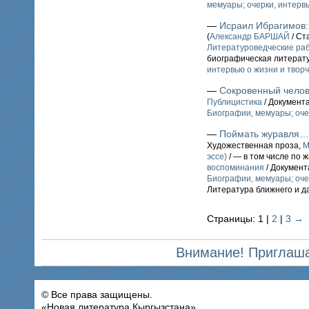
мемуары; очерки, интервь
—
Исраил Ибрагимов:
(
Александр БАРШАЙ
/ Ст
Литературоведческие ра
биографическая литерат
интервью о жизни и твор
—
Сокровенный челов
Публицистика
/ Документ
Биографии, мемуары; оче
—
Поймать журавля…
Художественная проза,
М
эссе)
/ — в том числе по 
воспоминания
/ Документ
Биографии, мемуары; оче
Литература ближнего и д
Страницы: 1 |
2
|
3
→
Внимание! Приглаша
© Все права защищены.
«Новая литература Кыргызстана»,