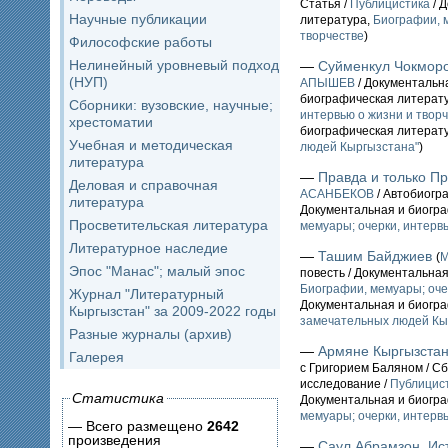
Статья /
Публицистика
/ 
Научные публикации
литература,
Биографии, м
творчестве
)
Философские работы
Нелинейный уровневый подход
—
Суйменкул Чокморо
(НУП)
АПЫШЕВ
/ Документальна
биографическая литерат
Сборники: вузовские, научные;
интервью о жизни и твор
хрестоматии
биографическая литерат
Учебная и методическая
людей Кыргызстана"
)
литература
—
Правда и только Пр
Деловая и справочная
АСАНБЕКОВ
/ Автобиогр
литература
Документальная и биогр
Просветительская литература
мемуары; очерки, интервь
Литературное наследие
—
Ташим Байджиев
(
М
Эпос "Манас"; малый эпос
повесть / Документальна
Биографии, мемуары; оче
Журнал "Литературный
Документальная и биогр
Кыргызстан" за 2009-2022 годы
замечательных людей Кы
Разные журналы (архив)
—
Армяне Кыргызстан
Галерея
с Григорием Баляном / Сб
исследование /
Публицис
Статистика
Документальная и биогр
мемуары; очерки, интервь
— Всего размещено
2642
произведения
—
Саул Абрамзон. Ис