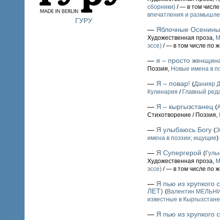
сборники)
/ — в том числ
впечатления и размышл
ГУРУ
—
Яблочные Осенины
Художественная проза,
М
эссе)
/ — в том числе по 
—
я – просто женщин
Поэзия,
Новые имена в п
—
Я – повар!
(
Данияр 
Кулинария
/
Главный реда
—
Я – кыргызстанец
(
Стихотворение / Поэзия,
—
Я улыбаюсь Богу
(
Э
имена в поэзии; ищущие
)
—
Я Супергерой
(
Гуль
Художественная проза,
М
эссе)
/ — в том числе по 
—
Я пью из хрупкого
ЛЕТ)
(
Валентин МЕЛЬН
известные в Кыргызстане 
—
Я пью из хрупкого 