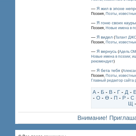
—
Я жил в эпохе непр
Поэзия,
Поэты, известные
—
Я гоню своих каур
Поэзия,
Новые имена в п
—
Я видел
(
Талант Д
Поэзия,
Поэты, известные
—
Я вернусь
(
Адель О
Новые имена в поэзии; 
рекомендует
)
—
Я бета тебя
(
Алекса
Поэзия,
Поэты, известные
Главный редактор сайта 
А
-
Б
-
В
-
Г
-
Д
-
-
О
-
Ө
-
П
-
Р
-
С
Щ
Внимание! Приглаша