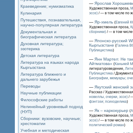
—
Ярослав Хорошкев
Краеведение; нумизматика
Художественная проза,
М
Кулинария
эссе)
/ — в том числе по 
Путешествия, познавательная,
—
Яр-хмель
(
Евгений 
научно-популярная литература
Художественная проза,
К
Документальная и
сборники)
/ — в том числ
биографическая литература
—
Японско-русский W
Духовная литература;
Кыргызстане
(
Галина 
эзотерика
Публицистика
)
Детская литература
—
Янн Мартел: Не так
Литература на языках народа
Айтматова»
(
Каныкей 
Кыргызстана
литературоведение,
Лите
Публицистика
/ Документ
Литература ближнего и
Биографии, мемуары; оче
дальнего зарубежья
Переводы
—
Якутский женский 
Рассказ / Художественна
Научные публикации
новеллы, очерки, эссе)
/ 
Философские работы
фэнтэзи; психоделика
)
Нелинейный уровневый подход
—
Як – наркокурьер
(
А
(НУП)
Художественная проза,
М
Сборники: вузовские, научные;
эссе)
/ — в том числе по 
хрестоматии
политический роман
)
Учебная и методическая