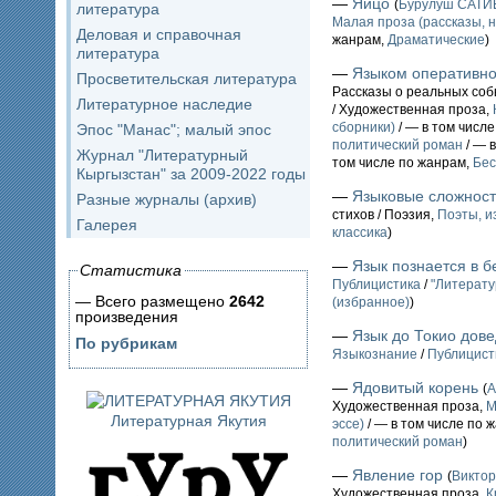
—
Яйцо
(
Бурулуш САТИ
литература
Малая проза (рассказы, н
Деловая и справочная
жанрам,
Драматические
)
литература
—
Языком оперативно
Просветительская литература
Рассказы о реальных соб
Литературное наследие
/ Художественная проза,
сборники)
/ — в том числ
Эпос "Манас"; малый эпос
политический роман
/ — 
Журнал "Литературный
том числе по жанрам,
Бес
Кыргызстан" за 2009-2022 годы
—
Языковые сложнос
Разные журналы (архив)
стихов / Поэзия,
Поэты, и
Галерея
классика
)
—
Язык познается в б
Статистика
Публицистика
/
"Литерату
— Всего размещено
2642
(избранное)
)
произведения
—
Язык до Токио дове
По рубрикам
Языкознание
/
Публицист
—
Ядовитый корень
(
А
Художественная проза,
М
Литературная Якутия
эссе)
/ — в том числе по 
политический роман
)
—
Явление гор
(
Викто
Художественная проза,
К