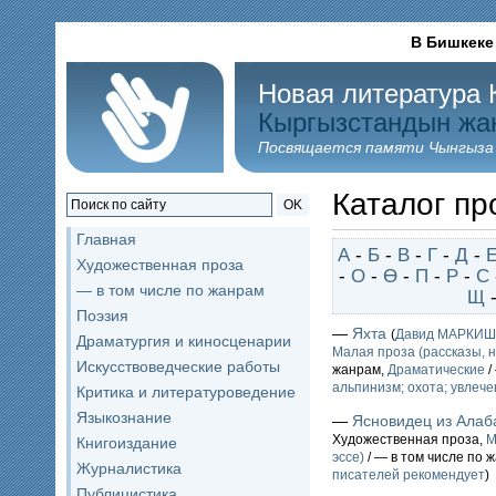
В Бишкеке
Новая литература 
Кыргызстандын жа
Посвящается памяти Чынгыза
Каталог пр
OK
Главная
А
-
Б
-
В
-
Г
-
Д
-
Художественная проза
-
О
-
Ө
-
П
-
Р
-
С
— в том числе по жанрам
Щ
Поэзия
—
Яхта
(
Давид МАРКИШ
Драматургия и киносценарии
Малая проза (рассказы, н
Искусствоведческие работы
жанрам,
Драматические
/
альпинизм; охота; увлеч
Критика и литературоведение
Языкознание
—
Ясновидец из Ала
Художественная проза,
М
Книгоиздание
эссе)
/ — в том числе по 
Журналистика
писателей рекомендует
)
Публицистика