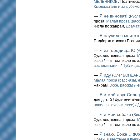
МЕЛЬНИКОВ
/ Поэтическ
Кыргызстане и за рубежо
—
Я не виноват!
(
Русл
проза,
Малая проза (расс
числе по жанрам,
Драмат
—
Я научился мечтат
Подборка стихов / Поэзия
—
Я из городища Ю
(
Художественная проза,
М
эссе)
/ — в том числе по 
воспоминания
/
Публицис
—
Я иду
(
Олег БОНДАР
Малая проза (рассказы, н
жанрам,
Эссе, рассказы-
—
Я и мой друг Солн
для детей / Художествен
новеллы, очерки, эссе)
/
Д
—
Я и мои собаки
(
Ви
Художественная проза,
М
эссе)
/ — в том числе по 
—
Я знаю, Боже…
(
Юр
Поэты, известные в Кыргы