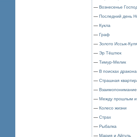
—
Вознесенье Госпо
—
Последний день Н
—
Кукла
—
Граф
—
Золото Иссык-Кул
—
Эр Тёштюк
—
Тимур-Мелик
—
В поисках дракона
—
Страшная квартир
—
Взаимопонимание
—
Между прошлым и
—
Колесо жизни
—
Страх
—
Рыбалка
—
Мария и Айгуль