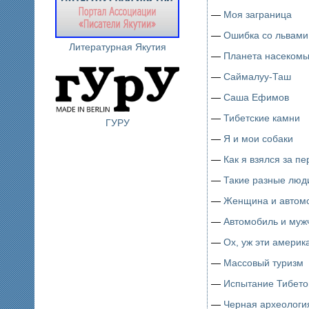
—
Моя заграница
—
Ошибка со львами
Литературная Якутия
—
Планета насеком
—
Саймалуу-Таш
—
Саша Ефимов
—
Тибетские камни
ГУРУ
—
Я и мои собаки
—
Как я взялся за пе
—
Такие разные люд
—
Женщина и автом
—
Автомобиль и муж
—
Ох, уж эти америк
—
Массовый туризм
—
Испытание Тибет
—
Черная археологи