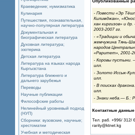
Опубликованные р
Краеведение; нумизматика
Повести «Эр Тёшт
Кулинария
Килимджан», «Юнос
Путешествия, познавательная,
хан киргизов» и др
научно-популярная литература
2003-2007 гг.
Документальная и
«Традиции и обыча
биографическая литература
жемчужина Тянь-Ша
Духовная литература;
народов Центрально
эзотерика
«Раритет», 2001-20
Детская литература
Коровы пустыни. – 
Литература на языках народа
илл.
Кыргызстана
Золото Иссык-Куля.
Литература ближнего и
илл.
дальнего зарубежья
В поисках дракона.
Переводы
илл.
Научные публикации
Знаки неба.— Б.: 
Философские работы
Нелинейный уровневый подход
Контактные данные
(НУП)
Тел. раб. +996/ 312/
Сборники: вузовские, научные;
хрестоматии
rarity@ktnet.kg
Учебная и методическая