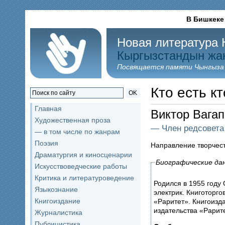
В Бишкеке
Новая литература 
Кыргызстандын жа
Посвящается памяти Чынгыза
Кто есть кт
OK
Главная
Виктор Ваг
Художественная проза
— Член редсовета
— в том числе по жанрам
Поэзия
Направление творчес
Драматургия и киносценарии
Биографические да
Искусствоведческие работы
Критика и литературоведение
Родился в 1955 году
Языкознание
электрик. Книготорго
Книгоиздание
«Раритет». Книгоизда
издательства «Рарит
Журналистика
Публицистика