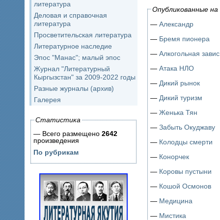
литература
Опубликованные на 
Деловая и справочная
литература
—
Александр
Просветительская литература
—
Бремя пионера
Литературное наследие
—
Алкогольная зави
Эпос "Манас"; малый эпос
—
Атака НЛО
Журнал "Литературный
Кыргызстан" за 2009-2022 годы
—
Дикий рынок
Разные журналы (архив)
—
Дикий туризм
Галерея
—
Женька Тян
Статистика
—
Забыть Окуджаву
— Всего размещено
2642
произведения
—
Колодцы смерти
По рубрикам
—
Конорчек
—
Коровы пустыни
—
Кошой Осмонов
—
Медицина
—
Мистика