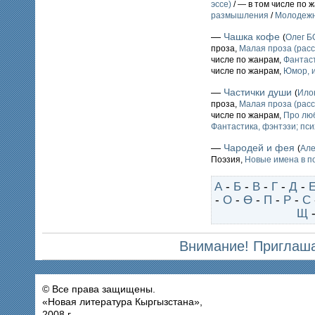
эссе)
/ — в том числе по 
размышления
/
Молодежн
—
Чашка кофе
(
Олег 
проза,
Малая проза (расс
числе по жанрам,
Фантаст
числе по жанрам,
Юмор, и
—
Частички души
(
Ило
проза,
Малая проза (расс
числе по жанрам,
Про лю
Фантастика, фэнтэзи; пс
—
Чародей и фея
(
Ал
Поэзия,
Новые имена в п
А
-
Б
-
В
-
Г
-
Д
-
-
О
-
Ө
-
П
-
Р
-
С
Щ
Внимание! Приглаша
© Все права защищены.
«Новая литература Кыргызстана»,
2008 г.