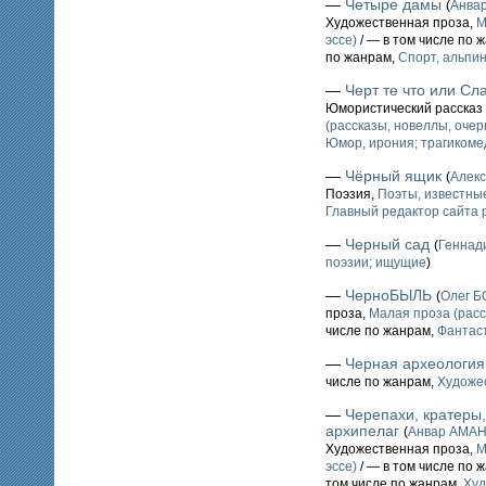
—
Четыре дамы
(
Анва
Художественная проза,
М
эссе)
/ — в том числе по 
по жанрам,
Спорт, альпин
—
Черт те что или Сл
Юмористический рассказ 
(рассказы, новеллы, очерк
Юмор, ирония; трагикоме
—
Чёрный ящик
(
Алек
Поэзия,
Поэты, известные
Главный редактор сайта 
—
Черный сад
(
Геннад
поэзии; ищущие
)
—
ЧерноБЫЛЬ
(
Олег 
проза,
Малая проза (расс
числе по жанрам,
Фантаст
—
Черная археология
числе по жанрам,
Художе
—
Черепахи, кратеры,
архипелаг
(
Анвар АМА
Художественная проза,
М
эссе)
/ — в том числе по 
том числе по жанрам,
Худ