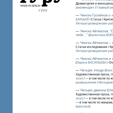
Драматургия и киносцен
рекомендует
/
Главный ре
ГУРУ
—
Чингиз Гусейнов о 
БАРШАЙ
/ Статья / Крит
Литературоведческие ра
—
Чингиз Айтматов: "
тебя..."
(
Валентина ВО
—
Чингиз Айтматов – 
Статья-исследование / К
Литературоведческие ра
—
Чингиз Айтматов и
(
Лариса ВАСИЛЬЕВА
/ Оч
—
Четыре этюда
(
Конс
Художественная проза,
М
эссе)
/ — в том числе по 
размышления
/
Молодежн
—
Четыре джинна
(
Ол
Художественная проза,
М
эссе)
/ — в том числе по 
— в том числе по жанрам
взрослых
)