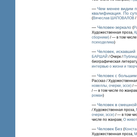
—
Чем менее видим п
квалификация. По сут
(
Вячеслав ШАПОВАЛОВ
/
—
Человек-зеркало
(
Р
Художественная проза,
К
сборники)
/ — в том числ
психоделика
)
—
Человек, искавший
БАРШАЙ
/ Очерк /
Публиц
биографическая литерат
интервью о жизни и твор
—
Человек с больши
Рассказ / Художественна
новеллы, очерки, эссе)
/ 
/ — в том числе по жанра
роман
)
—
Человек в смешно
/ Художественная проза,
очерки, эссе)
/ — в том чи
числе по жанрам,
О живо
—
Человек Без
(
Конст
Художественная проза,
М