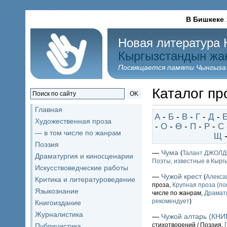
В Бишкеке
Новая литература 
Кыргызстандын жа
Посвящается памяти Чынгыза
Каталог пр
OK
Главная
А
-
Б
-
В
-
Г
-
Д
-
Художественная проза
-
О
-
Ө
-
П
-
Р
-
С
— в том числе по жанрам
Щ
Поэзия
—
Чума
(
Талант ДЖОЛ
Драматургия и киносценарии
Поэты, известные в Кыргы
Искусствоведческие работы
—
Чужой крест
(
Алекс
Критика и литературоведение
проза,
Крупная проза (по
Языкознание
числе по жанрам,
Драмат
рекомендует
)
Книгоиздание
Журналистика
—
Чужой алтарь (КНИ
стихотворений / Поэзия,
Публицистика