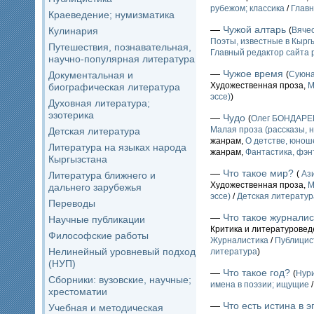
рубежом; классика
/
Главн
Краеведение; нумизматика
—
Чужой алтарь
Кулинария
(
Вяче
Поэты, известные в Кыргы
Путешествия, познавательная,
Главный редактор сайта 
научно-популярная литература
—
Чужое время
Документальная и
(
Суюн
Художественная проза,
М
биографическая литература
эссе)
)
Духовная литература;
эзотерика
—
Чудо
(
Олег БОНДАР
Малая проза (рассказы, н
Детская литература
жанрам,
О детстве, юнош
Литература на языках народа
жанрам,
Фантастика, фэн
Кыргызстана
—
Что такое мир?
(
Ази
Литература ближнего и
Художественная проза,
М
дальнего зарубежья
эссе)
/
Детская литератур
Переводы
—
Что такое журналис
Научные публикации
Критика и литературовед
Философские работы
Журналистика
/
Публицис
Нелинейный уровневый подход
литература
)
(НУП)
—
Что такое год?
(
Нур
Сборники: вузовские, научные;
имена в поэзии; ищущие
хрестоматии
—
Что есть истина в 
Учебная и методическая