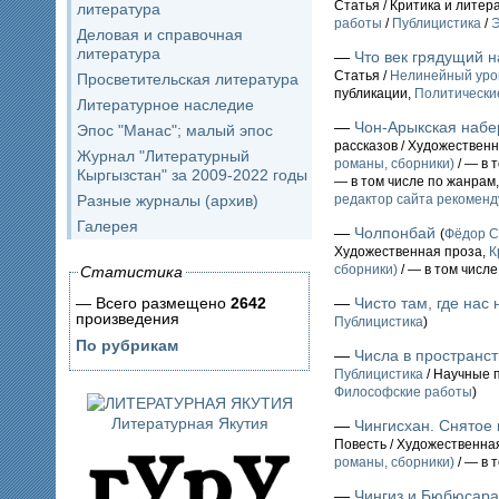
Статья / Критика и лите
литература
работы
/
Публицистика
/
Э
Деловая и справочная
литература
—
Что век грядущий н
Статья /
Нелинейный уро
Просветительская литература
публикации,
Политические
Литературное наследие
—
Чон-Арыкская наб
Эпос "Манас"; малый эпос
рассказов / Художествен
Журнал "Литературный
романы, сборники)
/ — в 
Кыргызстан" за 2009-2022 годы
— в том числе по жанрам
Разные журналы (архив)
редактор сайта рекоменд
Галерея
—
Чолпонбай
(
Фёдор 
Художественная проза,
К
сборники)
/ — в том числ
Статистика
— Всего размещено
2642
—
Чисто там, где нас 
произведения
Публицистика
)
По рубрикам
—
Числа в пространст
Публицистика
/ Научные 
Философские работы
)
Литературная Якутия
—
Чингисхан. Снятое
Повесть / Художественна
романы, сборники)
/ — в 
—
Чингиз и Бюбюсара