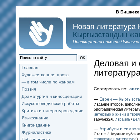
В Бишкеке
Новая литература 
Кыргызстандын жа
Посвящается памяти Чынгыза
OK
Деловая и 
Главная
литератур
Художественная проза
— в том числе по жанрам
Сортировать по:
авт
Поэзия
Драматургия и киносценарии
—
Евреи — Кыргызстан
Искусствоведческие работы
Издание второе, дополне
биографическая литерат
Критика и литературоведение
интервью о жизни и твор
Языкознание
зарубежья,
Израиль
/
Дел
Книгоиздание
—
Атрибуты и символ
Журналистика
Статья / Научные публик
Публицистика
справочная литература
)