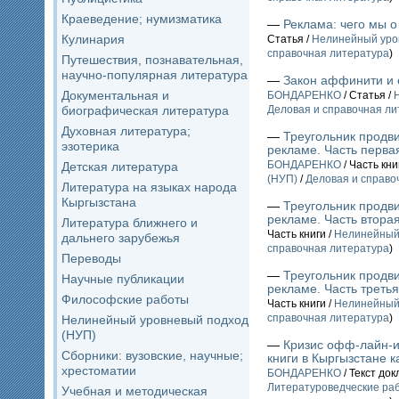
Краеведение; нумизматика
—
Реклама: чего мы о
Кулинария
Статья /
Нелинейный уро
справочная литература
)
Путешествия, познавательная,
научно-популярная литература
—
Закон аффинити и 
Документальная и
БОНДАРЕНКО
/ Статья /
биографическая литература
Деловая и справочная ли
Духовная литература;
—
Треугольник продв
эзотерика
рекламе. Часть перва
БОНДАРЕНКО
/ Часть кни
Детская литература
(НУП)
/
Деловая и справо
Литература на языках народа
Кыргызстана
—
Треугольник продв
рекламе. Часть вторая
Литература ближнего и
Часть книги /
Нелинейный
дальнего зарубежья
справочная литература
)
Переводы
—
Треугольник продв
Научные публикации
рекламе. Часть треть
Философские работы
Часть книги /
Нелинейный
справочная литература
)
Нелинейный уровневый подход
(НУП)
—
Кризис офф-лайн-и
Сборники: вузовские, научные;
книги в Кыргызстане 
хрестоматии
БОНДАРЕНКО
/ Текст до
Литературоведческие ра
Учебная и методическая