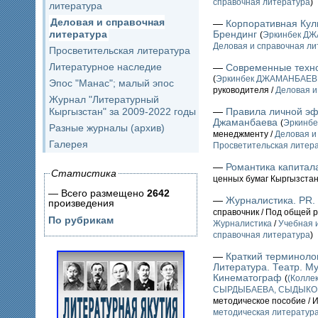
справочная литература
)
литература
Деловая и справочная
—
Корпоративная Кул
литература
Брендинг
(
Эркинбек Д
Деловая и справочная ли
Просветительская литература
Литературное наследие
—
Современные техн
(
Эркинбек ДЖАМАНБАЕВ
Эпос "Манас"; малый эпос
руководителя /
Деловая и
Журнал "Литературный
Кыргызстан" за 2009-2022 годы
—
Правила личной эф
Джаманбаева
(
Эркинб
Разные журналы (архив)
менеджменту /
Деловая и
Галерея
Просветительская литер
—
Романтика капитал
Статистика
ценных бумаг Кыргызстан
— Всего размещено
2642
—
Журналистика. PR.
произведения
справочник / Под общей р
По рубрикам
Журналистика
/
Учебная 
справочная литература
)
—
Краткий терминолог
Литература. Театр. Му
Кинематограф
(
(Колле
СЫРДЫБАЕВА, СЫДЫКО
методическое пособие / 
методическая литератур