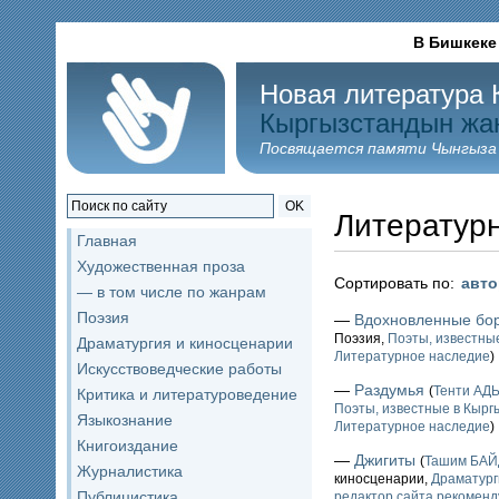
В Бишкеке
Новая литература 
Кыргызстандын жа
Посвящается памяти Чынгыза
OK
Литератур
Главная
Художественная проза
Сортировать по:
авт
— в том числе по жанрам
Поэзия
—
Вдохновленные бо
Поэзия,
Поэты, известные
Драматургия и киносценарии
Литературное наследие
)
Искусствоведческие работы
—
Раздумья
(
Тенти А
Критика и литературоведение
Поэты, известные в Кыргы
Языкознание
Литературное наследие
)
Книгоиздание
—
Джигиты
(
Ташим БА
Журналистика
киносценарии,
Драматург
Публицистика
редактор сайта рекоменд