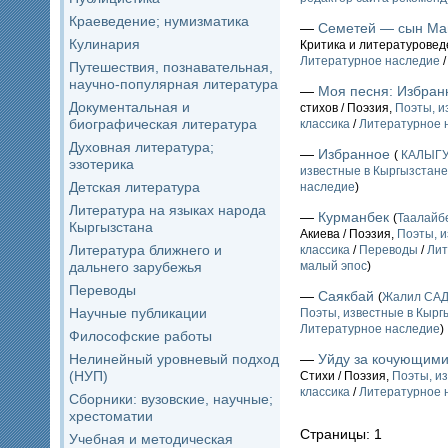
Краеведение; нумизматика
—
Семетей — сын Ма
Кулинария
Критика и литературовед
Литературное наследие
Путешествия, познавательная,
научно-популярная литература
—
Моя песня: Избран
Документальная и
стихов / Поэзия,
Поэты, и
биографическая литература
классика
/
Литературное 
Духовная литература;
—
Избранное
(
КАЛЫГУЛ
эзотерика
известные в Кыргызстане 
Детская литература
наследие
)
Литература на языках народа
—
Курманбек
(
Таалай
Кыргызстана
Акиева / Поэзия,
Поэты, и
Литература ближнего и
классика
/
Переводы
/
Лит
дальнего зарубежья
малый эпос
)
Переводы
—
Саякбай
(
Жалил СА
Научные публикации
Поэты, известные в Кыргы
Литературное наследие
)
Философские работы
Нелинейный уровневый подход
—
Уйду за кочующими
(НУП)
Стихи / Поэзия,
Поэты, из
классика
/
Литературное 
Сборники: вузовские, научные;
хрестоматии
Страницы: 1
Учебная и методическая