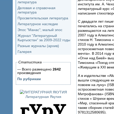
литература
института им. А. Чехо
Деловая и справочная
литературный курс 
литература
написания стихотвор
Просветительская литература
С двадцати лет пише
Литературное наследие
печатались на страни
Эпос "Манас"; малый эпос
размещаются на лите
2007 году в Алматин
Журнал "Литературный
стихов Н. Тимохина 
Кыргызстан" за 2009-2022 годы
2010 году в Алматин
Разные журналы (архив)
остросюжетная пове
Галерея
мечта». В 2014 году 
«Огни над Бией» выш
Статистика
Тимохина «Поезд отп
«Живущим в XXI веке
— Всего размещено
2642
произведения
А в издательстве «Al
По рубрикам
вышли следующие кни
повоем на луну» (IS
остросюжетная повес
Митрофанова» (ISBN
Литературная Якутия
стихов « Штрихи вре
«Мир, спасенный кра
также сборник стате
9781312580695).