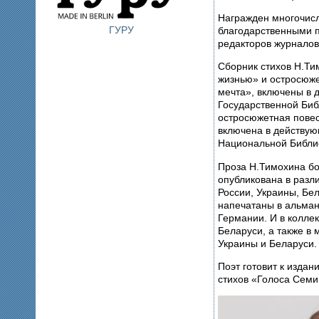
Награжден многочис
ГУРУ
благодарственными 
редакторов журналов
Сборник стихов Н.Т
жизнью» и остросюж
мечта», включены в
Государственной Библ
остросюжетная пове
включена в действу
Национальной Библиот
Проза Н.Тимохина бо
опубликована в разл
России, Украины, Бе
напечатаны в альман
Германии. И в колле
Беларуси, а также в
Украины и Беларуси.
Поэт готовит к изда
стихов «Голоса Семи