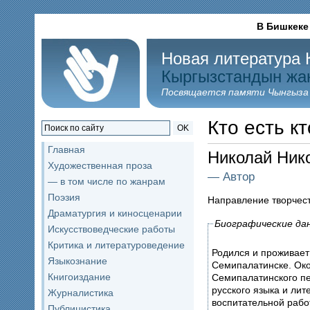
В Бишкеке
Новая литература 
Кыргызстандын жа
Посвящается памяти Чынгыза
Кто есть кт
OK
Главная
Николай Ни
Художественная проза
— Автор
— в том числе по жанрам
Поэзия
Направление творчес
Драматургия и киносценарии
Биографические да
Искусствоведческие работы
Критика и литературоведение
Родился и проживает в
Языкознание
Семипалатинске. Ок
Книгоиздание
Семипалатинского пе
русского языка и лит
Журналистика
воспитательной рабо
Публицистика