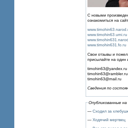
С новыми произведе
ознакомиться на сайт
www.timohin63.narod.
www.timohin63.umi.ru
www.timohin631.narod
www.timohin631.fo.ru
Cвои отзывы и поже
присылайте на один 
timohin63@yandex.ru
timohin63@rambler.ru
timohin63@mail.ru
Сведения по состоя
Опубликованные на 
—
Сходил за хлебуш
—
Ходячий мертвец