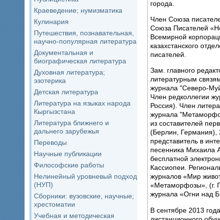
города.
Краеведение; нумизматика
Член Союза писател
Кулинария
Союза Писателей «Н
Путешествия, познавательная,
Всемирной корпорац
научно-популярная литература
казахстанского отде
Документальная и
писателей.
биографическая литература
Зам. главного редак
Духовная литература;
литературным связям
эзотерика
журнала "Северо-Муйс
Детская литература
Член редколлегии жур
Литература на языках народа
Россия). Член литер
Кыргызстана
журнала "Метаморфоз
Литература ближнего и
из составителей пер
дальнего зарубежья
(Берлин, Германия)
представитель в инте
Переводы
песенника Михаила 
Научные публикации
бесплатной электро
Философские работы
Кассиопеи. Регионал
Нелинейный уровневый подход
журналов «Мир живот
(НУП)
«Метаморфозы», (г. 
журнала «Огни над Бие
Сборники: вузовские, научные;
хрестоматии
В сентябре 2013 год
Учебная и методическая
дистанционного обуч