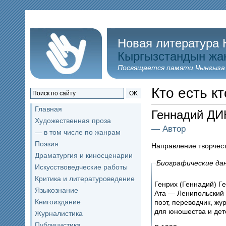
Новая литература 
Кыргызстандын жа
Посвящается памяти Чынгыза
Кто есть кт
OK
Главная
Геннадий ДИ
Художественная проза
— Автор
— в том числе по жанрам
Поэзия
Направление творчес
Драматургия и киносценарии
Биографические да
Искусствоведческие работы
Критика и литературоведение
Генрих (Геннадий) Г
Языкознание
Ата — Ленипольский 
Книгоиздание
поэт, переводчик, жу
для юношества и дет
Журналистика
Публицистика