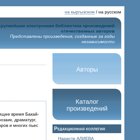
на кыргызском
/ на русском
Крупнейшая электронная библиотека произведений
отечественных авторов
Представлены произведения, созданные за годы
независимости
Авторы
Каталог
произведений
оящее время Бакай-
озаик, драматург,
нров и многих пьес
Редакционная коллегия
Наристе АЛИЕВА