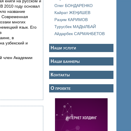
ая книги на русском и
Олег БОНДАРЕНКО
В 2010 году основал
чило название
Кайрат ЖЕҢИШЕВ
», Современная
Раҳим КАРИМОВ
поэзии многих
Турусбек МАДЫЛБАЙ
немецкий язык. Его
в
Айдарбек САРМАНБЕТОВ
аине, в
на узбекский и
Наши услуги
й член Академии
Наши баннеры
Контакты
О проекте