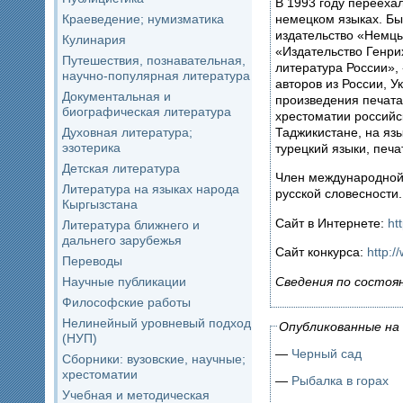
В 1993 году переехал
немецком языках. Бы
Краеведение; нумизматика
издательство «Немцы 
Кулинария
«Издательство Генри
Путешествия, познавательная,
литература России»,
научно-популярная литература
авторов из России, У
Документальная и
произведения печата
биографическая литература
хрестоматии российск
Таджикистане, на язы
Духовная литература;
эзотерика
турецкий языки, печа
Детская литература
Член международной 
Литература на языках народа
русской словесности
Кыргызстана
Сайт в Интернете:
ht
Литература ближнего и
дальнего зарубежья
Сайт конкурса:
http
://
Переводы
Сведения по состоян
Научные публикации
Философские работы
Нелинейный уровневый подход
Опубликованные на 
(НУП)
—
Черный сад
Сборники: вузовские, научные;
хрестоматии
—
Рыбалка в горах
Учебная и методическая