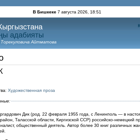
В Бишкеке
7 августа 2026,
18:51
Кыргызстана
ңы адабияты
 Торекуловича Айтматова
о
К
тва:
Художественная проза
нные:
ергардович Дик (род. 22 февраля 1955 года, с Ленинполь — в наст
район, Таласской области, Киргизской ССР) российско-немецкий пр
рналист, общественный деятель. Автор более 30 книг различных жа
ей.