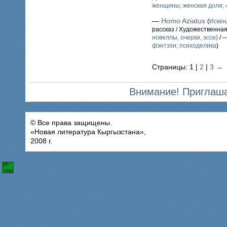
женщины; женская доля;
—
Homo Aziatus
(
Иске
рассказ / Художественна
новеллы, очерки, эссе)
/ 
фэнтэзи; психоделика
)
Страницы: 1 |
2
|
3
→
Внимание! Приглаша
© Все права защищены.
«Новая литература Кыргызстана»,
2008 г.