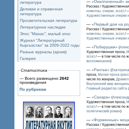
—
«Окалпаченный» а
литература
Рассказ / Художественна
Деловая и справочная
новеллы, очерки, эссе)
/ 
литература
Художественные очерки 
Просветительская литература
—
«Первый дом на ро
Литературное наследие
Рассказ / Художественна
Эпос "Манас"; малый эпос
новеллы, очерки, эссе)
/ 
Художественные очерки 
Журнал "Литературный
Кыргызстан" за 2009-2022 годы
—
«Побирушки»
(
Алек
Разные журналы (архив)
Художественная проза,
М
эссе)
/ — в том числе по 
Галерея
воспоминания
)
—
«Рантье»
Статистика
(
Екатерин
проза,
Малая проза (расс
— Всего размещено
2642
числе по жанрам,
Драмат
произведения
Внутренний мир женщины
Главный редактор сайта 
По рубрикам
—
«Сахара»
(
Алексан
Художественная проза,
М
эссе)
/ — в том числе по 
политический роман
)
—
«Форменные» мош
Рассказ / Художественна