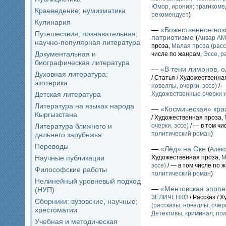
Юмор, ирония; трагикоме
Краеведение; нумизматика
рекомендует
)
Кулинария
—
«Божественное воз
Путешествия, познавательная,
патриотизме
(
Анвар А
научно-популярная литература
проза,
Малая проза (расс
Документальная и
числе по жанрам,
Эссе, 
биографическая литература
—
«В тени лимонов, 
Духовная литература;
/ Статья / Художественна
эзотерика
новеллы, очерки, эссе)
/ 
Детская литература
Художественные очерки 
Литература на языках народа
—
«Космическая» кр
Кыргызстана
/ Художественная проза,
Литература ближнего и
очерки, эссе)
/ — в том чи
политический роман
)
дальнего зарубежья
Переводы
—
«Лёд» на Оке
(
Алек
Научные публикации
Художественная проза,
М
эссе)
/ — в том числе по 
Философские работы
политический роман
)
Нелинейный уровневый подход
—
«Ментовская эпоп
(НУП)
ЗЕЛИЧЕНКО
/ Рассказ / 
Сборники: вузовские, научные;
(рассказы, новеллы, очерк
хрестоматии
Детективы, криминал; по
Учебная и методическая