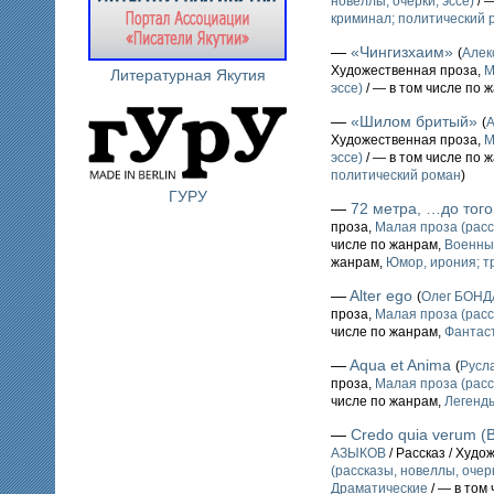
новеллы, очерки, эссе)
/ 
криминал; политический 
—
«Чингизхаим»
(
Алек
Художественная проза,
М
Литературная Якутия
эссе)
/ — в том числе по 
—
«Шилом бритый»
(
Художественная проза,
М
эссе)
/ — в том числе по 
политический роман
)
ГУРУ
—
72 метра, …до того
проза,
Малая проза (расс
числе по жанрам,
Военны
жанрам,
Юмор, ирония; т
—
Alter ego
(
Олег БОН
проза,
Малая проза (расс
числе по жанрам,
Фантаст
—
Aqua et Anima
(
Русл
проза,
Малая проза (расс
числе по жанрам,
Легенды
—
Credo quia verum (
АЗЫКОВ
/ Рассказ / Худо
(рассказы, новеллы, очерк
Драматические
/ — в том