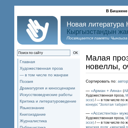
В Бишкеке
Новая литература 
Кыргызстандын жа
Посвящается памяти Чынгыза
OK
Малая проз
Главная
новеллы, о
Художественная проза
— в том числе по жанрам
Сортировать по:
авто
Поэзия
Драматургия и киносценарии
—
«Арман + Аяна»
(
А
Искусствоведческие работы
Художественная проза,
М
эссе)
/ — в том числе по 
Критика и литературоведение
конкурс "Золотая табурет
Языкознание
—
«Ассистентка» муж
Книгоиздание
Художественная проза,
М
Журналистика
эссе)
/ — в том числе по 
Публицистика
женская доля; «женский 