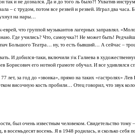
 так и не дознался. Да и до того ль было?! Ухватив инструме
ла – с трудом, потом все резвей и резвей. Играл два часа. 
рухнул на нары…
к-еврей, что группой музыкантов лагерных заправлял. «Моло
наю. Где учились? Что, самоучка?! Не может быть! Редчайш
пач Большого Театра… ну, то есть бывший… А сейчас – троц
вать. И добился-таки, включили з\к Галиева в художественн
в Борисович его нотной грамоте обучал. И все удивлялся
77 лет, за год до «звонка», прямо на таких «гастролях» Лев
лотком височную кость пробили… Отец говорил, что звук кол
ости, был очень известным человеком. Свидетельство тому 
, в восемьдесят восемь. Я в 1948 родилась, и сколько себя 