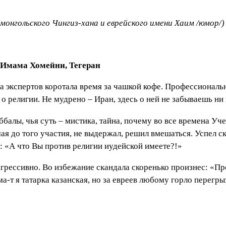
онгольского Чингиз-хана и еврейского имени Хаим /юмор/)
 Имама Хомейни, Тегеран
 экспертов коротала время за чашкой кофе. Профессиональн
о религии. Не мудрено – Иран, здесь о ней не забываешь н
ббалы, чья суть – мистика, тайна, почему во все времена Уч
 до того участия, не выдержал, решил вмешаться. Успел ска
: «А что Вы против религии иудейской имеете?!»
грессивно. Во избежание скандала скоренько произнес: «Пр
а-т я татарка казанская, но за евреев любому горло перег