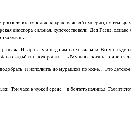
етропавловск, городок на краю великой империи, по тем вр
рская диаспора сильная, купечествовали. Дед Газиз, однако 
ьствовался…
говала. И зарплату иногда ими же выдавали. Всем на удивле
грой на свадьбах и похоронах — «Вся наша жизнь – одно из 
 подобрать. И исполнить до мурашков по коже… Это детское
ыки. Три часа в чужой среде – и болтать начинал. Талант эт