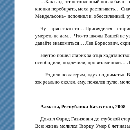
…Как в ад тот нетопленный попал баян – он
кнопки перебирать, меха растягивать… Снача
Мендельсона» исполнил и, обессиленный, 
Чу – трясет кто-то… Пригляделся – стари
умереть не дам… Что-то школы Вашей не уз
давайте знакомиться… Лев Борисович, скри
Наутро пошел старик за отца ходатайство
освободили, подлечили, провитаминили… Ле
…Ездили по лагерям, «дух поднимать». В 
зэк реально околел, ему, пожалев пулю, мо
Алматы, Республика Казахстан, 2008
Дожил Фарид Газизович до глубокой стар
Всю жизнь молился Творцу. Умер 8 лет назад