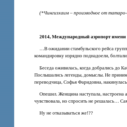
(*Чингизхаим – производное от татаро-м
2014, Международный аэропорт имени
…В ожидании стамбульского рейса группа
командировку изрядно поднадоели, болтали 
Беседа оживилась, когда добрались до Ка
Послышались легенды, домыслы. Не принимая
переводчица, Софья Фаридовна, накинулась
Опешил. Женщина наступала, настроена а
чувствовала, но спросить не решалась… Сам
Ну не отказываться же!??