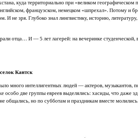
хстана, куда территориально при «великом географическом 
 английском, французском, немецком «шпрехал». Потому и бр
м. И не зря. Глубоко знал лингвистику, историю, литературу
рали отца… И — 5 лет лагерей: на вечеринке студенческой, в
оселок Кантск
ло много интеллигентных людей — актеров, музыкантов, по
е особо две группы евреев выделялись: хасиды, что даже зд
 не общались, но по субботам и праздникам вместе молилис