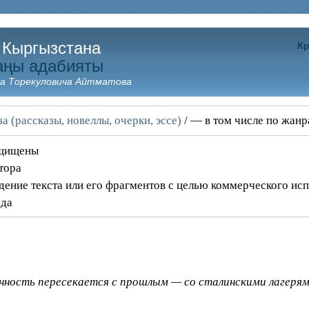
 Кыргызстана
Кр
аңы адабияты
а Торекуловича Айтматова
а (рассказы, новеллы, очерки, эссе)
/ — в том числе по жан
ащищены
тора
дение текста или его фрагментов с целью коммерческого ис
ода
енность пересекается с прошлым — со сталинскими лагерям