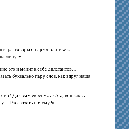
ые разговоры о наркополитике за
и на минуту…
ение это и манит к себе дилетантов…
зать буквально пару слов, как вдруг наша
отив? Да я сам еврей»… «А-а, вон как…
рызу… Рассказать почему?»