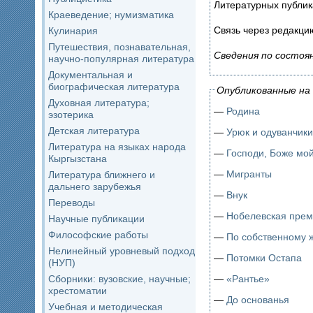
Литературных публик
Краеведение; нумизматика
Связь через редакци
Кулинария
Путешествия, познавательная,
Сведения по состоян
научно-популярная литература
Документальная и
биографическая литература
Опубликованные на 
Духовная литература;
—
Родина
эзотерика
Детская литература
—
Урюк и одуванчики
Литература на языках народа
—
Господи, Боже мой
Кыргызстана
—
Мигранты
Литература ближнего и
дальнего зарубежья
—
Внук
Переводы
—
Нобелевская пре
Научные публикации
Философские работы
—
По собственному 
Нелинейный уровневый подход
—
Потомки Остапа
(НУП)
—
«Рантье»
Сборники: вузовские, научные;
хрестоматии
—
До основанья
Учебная и методическая