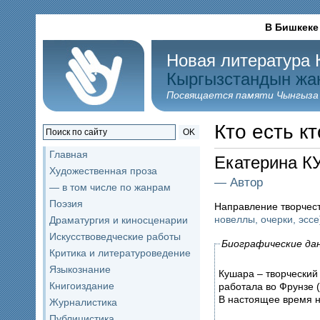
В Бишкеке
Новая литература 
Кыргызстандын жа
Посвящается памяти Чынгыза
Кто есть кт
OK
Главная
Екатерина 
Художественная проза
— Автор
— в том числе по жанрам
Поэзия
Направление творчес
новеллы, очерки, эссе
Драматургия и киносценарии
Искусствоведческие работы
Биографические да
Критика и литературоведение
Языкознание
Кушара – творческий
Книгоиздание
работала во Фрунзе 
В настоящее время н
Журналистика
Публицистика