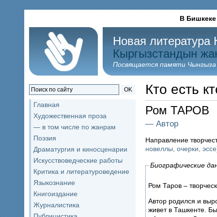
В Бишкеке
Новая литература 
Кыргызстандын жа
Посвящается памяти Чынгыза
Кто есть кт
OK
Главная
Ром ТАРОВ
Художественная проза
— Автор
— в том числе по жанрам
Поэзия
Направление творчес
новеллы, очерки, эссе
Драматургия и киносценарии
Искусствоведческие работы
Биографические да
Критика и литературоведение
Языкознание
Ром Таров – творчес
Книгоиздание
Автор родился и выр
Журналистика
живет в Ташкенте. 
Публицистика