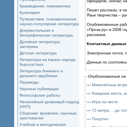
офицером, сейчас на
Краеведение; нумизматика
Пишет рассказы, в ч
Кулинария
Язык творчества – ру
Путешествия, познавательная,
научно-популярная литература
Опубликованные рабо
«Проза.ру» в 2008 го
Документальная и
рассказов.
биографическая литература
Духовная литература;
Контактные данные
эзотерика
Электронная почта: r
Детская литература
Литература на языках народа
Данные по состояни
Кыргызстана
Литература ближнего и
дальнего зарубежья
Опубликованные на 
Переводы
—
Мимолётные встр
Научные публикации
—
Коварная месть, и
Философские работы
Нелинейный уровневый подход
—
Игра на чести
(НУП)
—
72 метра, …до тог
Сборники: вузовские, научные;
хрестоматии
—
Пошутил
Учебная и методическая