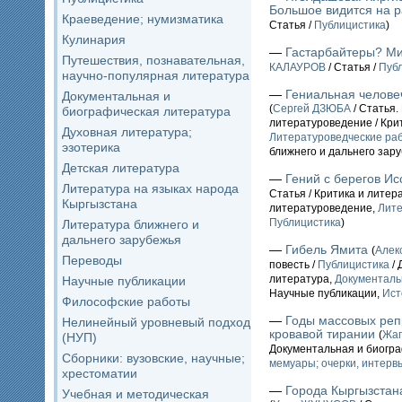
Большое видится на 
Краеведение; нумизматика
Статья /
Публицистика
)
Кулинария
—
Гастарбайтеры? М
Путешествия, познавательная,
КАЛАУРОВ
/ Статья /
Пуб
научно-популярная литература
—
Гениальная челове
Документальная и
(
Сергей ДЗЮБА
/ Статья.
биографическая литература
литературоведение / Кри
Духовная литература;
Литературоведческие ра
эзотерика
ближнего и дальнего зар
Детская литература
—
Гений с берегов Ис
Литература на языках народа
Статья / Критика и литер
Кыргызстана
литературоведение,
Лите
Публицистика
)
Литература ближнего и
дальнего зарубежья
—
Гибель Ямита
(
Алек
Переводы
повесть /
Публицистика
/ 
литература,
Документаль
Научные публикации
Научные публикации,
Ист
Философские работы
—
Годы массовых реп
Нелинейный уровневый подход
кровавой тирании
(
Жа
(НУП)
Документальная и биогр
Сборники: вузовские, научные;
мемуары; очерки, интервь
хрестоматии
—
Города Кыргызстана
Учебная и методическая