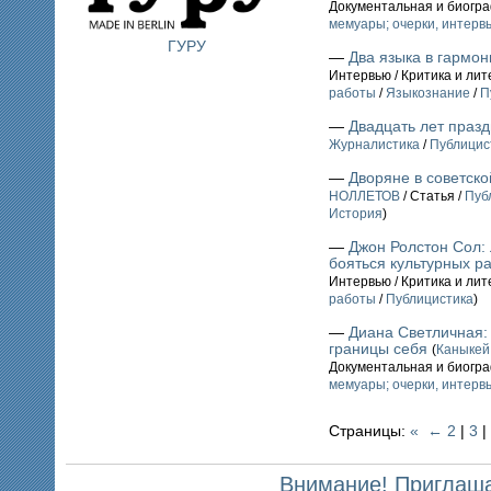
Документальная и биогр
мемуары; очерки, интервь
ГУРУ
—
Два языка в гармо
Интервью / Критика и ли
работы
/
Языкознание
/
П
—
Двадцать лет праз
Журналистика
/
Публицис
—
Дворяне в советско
НОЛЛЕТОВ
/ Статья /
Пуб
История
)
—
Джон Ролстон Сол:
бояться культурных р
Интервью / Критика и ли
работы
/
Публицистика
)
—
Диана Светличная: 
границы себя
(
Каныке
Документальная и биогр
мемуары; очерки, интервь
Страницы:
«
←
2
|
3
|
Внимание! Приглаша