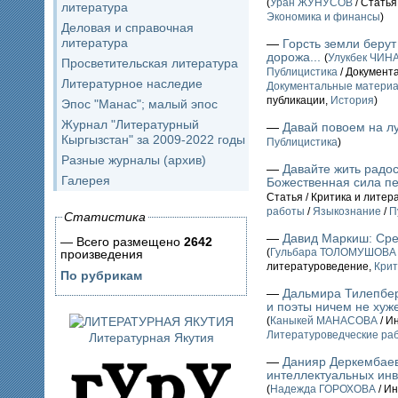
(
Уран ЖУНУСОВ
/ Статья
литература
Экономика и финансы
)
Деловая и справочная
литература
—
Горсть земли берут
дорожа...
(
Улукбек ЧИН
Просветительская литература
Публицистика
/ Документ
Литературное наследие
Документальные материа
публикации,
История
)
Эпос "Манас"; малый эпос
Журнал "Литературный
—
Давай повоем на л
Кыргызстан" за 2009-2022 годы
Публицистика
)
Разные журналы (архив)
—
Давайте жить радос
Галерея
Божественная сила п
Статья / Критика и лите
работы
/
Языкознание
/
П
Статистика
—
Давид Маркиш: Сре
— Всего размещено
2642
(
Гульбара ТОЛОМУШОВА
произведения
литературоведение,
Крит
По рубрикам
—
Дальмира Тилепбер
и поэты ничем не хуж
(
Каныкей МАНАСОВА
/ И
Литературоведческие ра
Литературная Якутия
—
Данияр Деркембаев
интеллектуальных инв
(
Надежда ГОРОХОВА
/ Ин