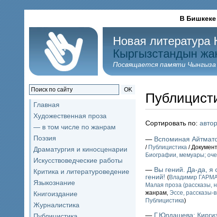
В Бишкеке
Новая литература 
Кыргызстандын жа
Посвящается памяти Чынгыза
OK
Публицист
Главная
Художественная проза
Сортировать по:
авто
— в том числе по жанрам
Поэзия
—
Вспоминая Айтмат
/
Публицистика
/ Докумен
Драматургия и киносценарии
Биографии, мемуары; оче
Искусствоведческие работы
—
Вы гений. Да-да, 
Критика и литературоведение
гений!
(
Владимир ГАРМ
Языкознание
Малая проза (рассказы, н
жанрам,
Эссе, рассказы-
Книгоиздание
Публицистика
)
Журналистика
—
Г.Юлдашева: Киргиз
Публицистика