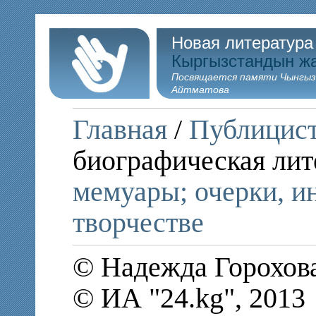
Новая литература
Кыргызстандын ж
Посвящается памяти Чынгыз
Айтматова
Главная
/
Публицис
биографическая лит
мемуары; очерки, и
творчестве
© Надежда Горохова
© ИА "24.kg", 2013