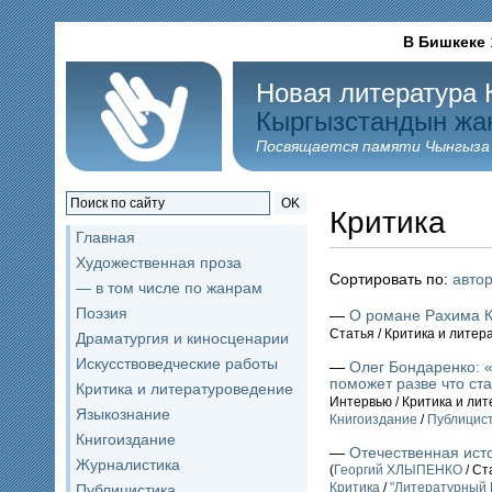
В Бишкеке
Новая литература 
Кыргызстандын жа
Посвящается памяти Чынгыза
OK
Критика
Главная
Художественная проза
Сортировать по:
авто
— в том числе по жанрам
Поэзия
—
О романе Рахима 
Статья / Критика и лите
Драматургия и киносценарии
Искусствоведческие работы
—
Олег Бондаренко: 
поможет разве что ст
Критика и литературоведение
Интервью / Критика и ли
Языкознание
Книгоиздание
/
Публицис
Книгоиздание
—
Отечественная ист
Журналистика
(
Георгий ХЛЫПЕНКО
/ Ст
Критика
/
"Литературный 
Публицистика