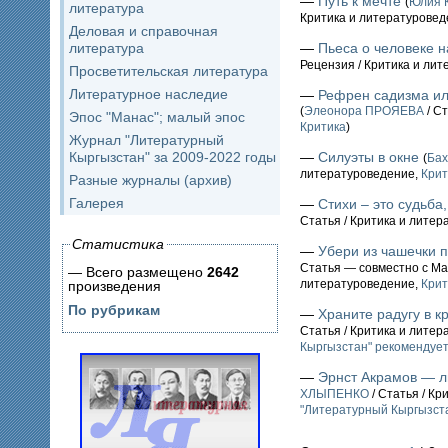
—
Путь к мечте
(
Юлия 
литература
Критика и литературовед
Деловая и справочная
литература
—
Пьеса о человеке н
Рецензия / Критика и ли
Просветительская литература
Литературное наследие
—
Рефрен садизма ил
(
Элеонора ПРОЯЕВА
/ С
Эпос "Манас"; малый эпос
Критика
)
Журнал "Литературный
Кыргызстан" за 2009-2022 годы
—
Силуэты в окне
(
Ба
литературоведение,
Крит
Разные журналы (архив)
Галерея
—
Стихи – это судьба
Статья / Критика и лите
Статистика
—
Убери из чашечки
Статья — совместно с М
— Всего размещено
2642
литературоведение,
Крит
произведения
По рубрикам
—
Храните радугу в к
Статья / Критика и лите
Кыргызстан" рекомендует
—
Эрнст Акрамов — л
ХЛЫПЕНКО
/ Статья / К
"Литературный Кыргызста