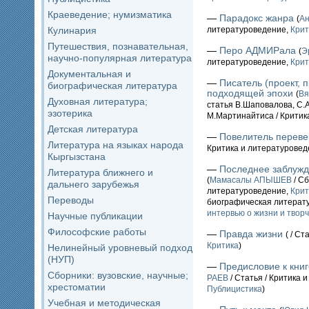
Краеведение; нумизматика
—
Парадокс жанра
(
А
Кулинария
литературоведение,
Крит
Путешествия, познавательная,
—
Перо АДМИРала
(
Э
научно-популярная литература
литературоведение,
Крит
Документальная и
—
Писатель (проект, 
биографическая литература
подходящей эпохи
(
Вя
Духовная литература;
статья В.Шаповалова, С.
эзотерика
М.Мартинайтиса / Критик
Детская литература
—
Повелитель переве
Литература на языках народа
Критика и литературовед
Кыргызстана
—
Последнее заблужд
Литература ближнего и
(
Мамасалы АПЫШЕВ
/ Сб
дальнего зарубежья
литературоведение,
Крит
Переводы
биографическая литерат
интервью о жизни и твор
Научные публикации
Философские работы
—
Правда жизни
(
/ Ст
Критика
)
Нелинейный уровневый подход
(НУП)
—
Предисловие к кни
Сборники: вузовские, научные;
РАЕВ
/ Статья / Критика 
хрестоматии
Публицистика
)
Учебная и методическая