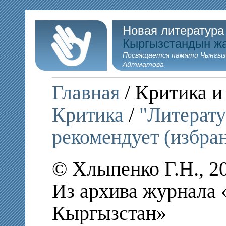
Новая литература
Кыргызстандын ж
Посвящается памяти Чынгыз
Айтматова
Главная
/ Критика и
Критика
/
"Литерат
рекомендует (избра
© Хлыпенко Г.Н., 2
Из архива журнала
Кыргызстан»