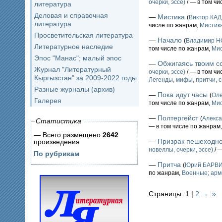
очерки, эссе)
/ — в том чи
литература
Деловая и справочная
—
Мистика
(
Виктор КА
литература
числе по жанрам,
Мистика
Просветительская литература
—
Начало
(
Владимир 
Литературное наследие
том числе по жанрам,
Мис
Эпос "Манас"; малый эпос
—
Обжигаясь твоим с
Журнал "Литературный
очерки, эссе)
/ — в том чи
Кыргызстан" за 2009-2022 годы
Легенды, мифы, притчи, с
Разные журналы (архив)
—
Пока идут часы
(
Ол
Галерея
том числе по жанрам,
Мис
—
Полтергейст
(
Алекс
Статистика
— в том числе по жанрам
— Всего размещено
2642
—
Призрак пешеходно
произведения
новеллы, очерки, эссе)
/ 
По рубрикам
—
Притча
(
Юрий БАРВ
по жанрам,
Военные; арм
Страницы: 1 |
2
→
»