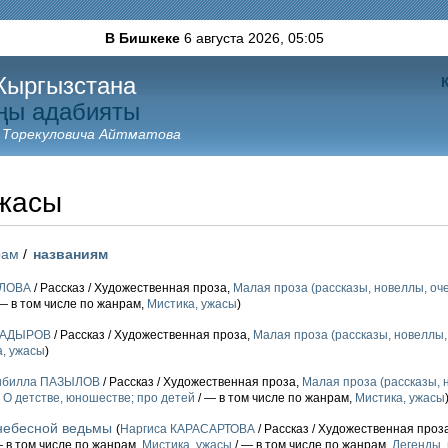
В Бишкеке
6 августа 2026,
05:05
Кыргызстана
ңы адабияты
 Торекуловича Айтматова
ужасы
рам
/
названиям
УЛОВА
/ Рассказ / Художественная проза,
Малая проза (рассказы, новеллы, оче
— в том числе по жанрам,
Мистика, ужасы
)
КАДЫРОВ
/ Рассказ / Художественная проза,
Малая проза (рассказы, новеллы, 
, ужасы
)
ибилла ПАЗЫЛОВ
/ Рассказ / Художественная проза,
Малая проза (рассказы, н
,
О детстве, юношестве; про детей
/ — в том числе по жанрам,
Мистика, ужасы
небесной ведьмы
(
Наргиса КАРАСАРТОВА
/ Рассказ / Художественная проз
— в том числе по жанрам,
Мистика, ужасы
/ — в том числе по жанрам,
Легенды, 