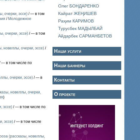
Олег БОНДАРЕНКО
Кайрат ЖЕҢИШЕВ
, очерки, эссе)
/ — в том
ния
/
Молодежное
Раҳим КАРИМОВ
Турусбек МАДЫЛБАЙ
, очерки, эссе)
/ — в том
Айдарбек САРМАНБЕТОВ
, новеллы, очерки, эссе)
/
Наши услуги
/ — в том числе по
Наши баннеры
ллы, очерки, эссе)
/ — в
Контакты
казы, новеллы, очерки,
О проекте
ия
)
, эссе)
/ — в том числе по
, эссе)
/ — в том числе
роза (рассказы, новеллы,