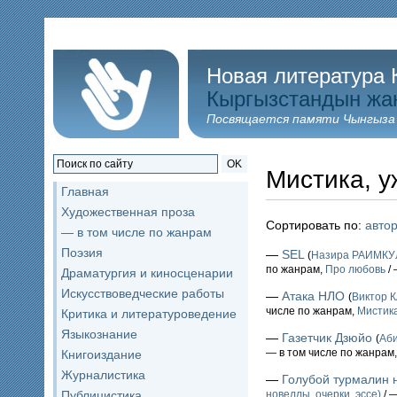
Новая литература 
Кыргызстандын жа
Посвящается памяти Чынгыза
OK
Мистика, 
Главная
Художественная проза
Сортировать по:
авто
— в том числе по жанрам
Поэзия
—
SEL
(
Назира РАИМК
по жанрам,
Про любовь
/ 
Драматургия и киносценарии
Искусствоведческие работы
—
Атака НЛО
(
Виктор 
числе по жанрам,
Мистика
Критика и литературоведение
Языкознание
—
Газетчик Дзюйо
(
Аб
— в том числе по жанрам
Книгоиздание
Журналистика
—
Голубой турмалин 
Публицистика
новеллы, очерки, эссе)
/ 