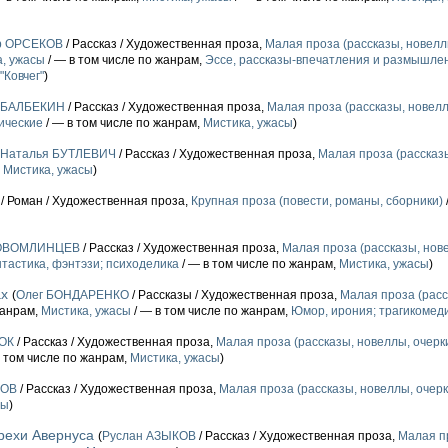
р ОРСЕКОВ
/ Рассказ / Художественная проза,
Малая проза (рассказы, новеллы
, ужасы
/ — в том числе по жанрам,
Эссе, рассказы-впечатления и размышле
"Ковчег"
)
р БАЛБЕКИН
/ Рассказ / Художественная проза,
Малая проза (рассказы, новеллы
ические
/ — в том числе по жанрам,
Мистика, ужасы
)
Наталья БУТЛЕВИЧ
/ Рассказ / Художественная проза,
Малая проза (рассказы
,
Мистика, ужасы
)
/ Роман / Художественная проза,
Крупная проза (повести, романы, сборники)
НОВОМЛИНЦЕВ
/ Рассказ / Художественная проза,
Малая проза (рассказы, нове
тастика, фэнтэзи; психоделика
/ — в том числе по жанрам,
Мистика, ужасы
)
ах
(
Олег БОНДАРЕНКО
/ Рассказы / Художественная проза,
Малая проза (расс
жанрам,
Мистика, ужасы
/ — в том числе по жанрам,
Юмор, ирония; трагикомед
ОК
/ Рассказ / Художественная проза,
Малая проза (рассказы, новеллы, очерки
в том числе по жанрам,
Мистика, ужасы
)
РОВ
/ Рассказ / Художественная проза,
Малая проза (рассказы, новеллы, очерки
сы
)
рехи Авернуса
(
Руслан АЗЫКОВ
/ Рассказ / Художественная проза,
Малая п