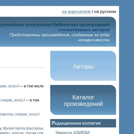
на кыргызском
/ на русском
Крупнейшая электронная библиотека произведений
отечественных авторов
Представлены произведения, созданные за годы
независимости
Авторы
рки, эссе)
/ — в том числе
Каталог
очерки, эссе)
/ — в том
произведений
овеллы, очерки, эссе)
/
)
Редакционная коллегия
а,
Малая проза (рассказы,
Наристе АЛИЕВА
мифы, притчи, сказки для