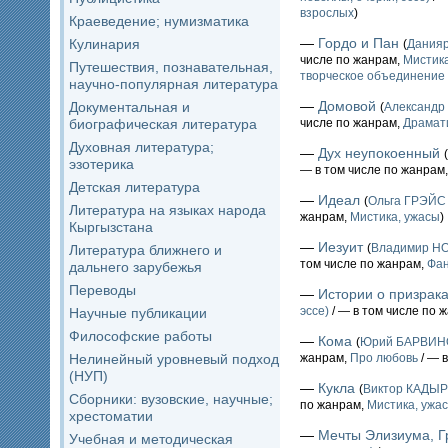
взрослых
)
Краеведение; нумизматика
—
Гордо и Пан
Кулинария
(
Дания
числе по жанрам,
Мистика
Путешествия, познавательная,
творческое объединение 
научно-популярная литература
—
Домовой
Документальная и
(
Александ
биографическая литература
числе по жанрам,
Драмат
Духовная литература;
—
Дух неупокоенный
(
эзотерика
— в том числе по жанрам
Детская литература
—
Идеал
(
Ольга ГРЭЙС
Литература на языках народа
жанрам,
Мистика, ужасы
)
Кыргызстана
—
Иезуит
(
Владимир 
Литература ближнего и
том числе по жанрам,
Фан
дальнего зарубежья
Переводы
—
Истории о призрак
эссе)
/ — в том числе по 
Научные публикации
Философские работы
—
Кома
(
Юрий БАРВИН
Нелинейный уровневый подход
жанрам,
Про любовь
/ — 
(НУП)
—
Кукла
(
Виктор КАДЫ
Сборники: вузовские, научные;
по жанрам,
Мистика, ужа
хрестоматии
—
Мечты Элизиума, Г
Учебная и методическая