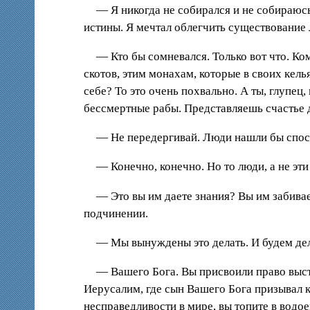
— Я никогда не собирался и не собираюсь
истины. Я мечтал облегчить существование л
— Кто бы сомневался. Только вот что. Ко
скотов, этим монахам, которые в своих кел
себе? То это очень похвально. А ты, глупец
бессмертные рабы. Представляешь счастье д
— Не передергивай. Люди нашли бы спосо
— Конечно, конечно. Но то люди, а не эт
— Это вы им даете знания? Вы им забивает
подчинении.
— Мы вынуждены это делать. И будем дела
— Вашего Бога. Вы присвоили право высту
Иерусалим, где сын Вашего Бога призывал к
несправедливости в мире, вы топите в водо