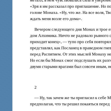
металл, в нем чувствовалась сила и уверенн
«Зря я им рассказал про приглашение. Но п
голове Монаха. «Ну, что же. На все воля, Т
ждать меня возле его дома».
Вечером следующего дня Монах и трое ег
дом Алхимика. Ничто не радовало рьяного с
приходит конец», — тупо про себя повторя
представлял, как Посланец в праведном гнев
перед Распятием. От этих мыслей Монаху не
Но если бы Монах смог подслушать их разгов
двумя старыми врагами был совсем иным, н
2
— Ну, так зачем же ты пригласил к себе 
предполагая, что ты решил покаяться пере