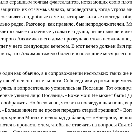
землю страшным толпам флагеллантов, истязающих свою пло
 защитить их от чумы. Однако, впоследствии, когда угроза м
составлять подробные отчеты, которые каждые полгода заби
но редко. Разговор, как правило, был непродолжителен. Мон
ает в самые потаенные уголки его души, читает мысли и име
старого Алхимика в его доме прозвучало столь неожиданно,
будет у него следующим вечером. В этот вечер должен был пр
нять, что Алхимик тяжело болен и в последние месяцы его ни
 один как обычно, а в сопровождении нескольких таких же
у своей неисполнительности. Собеседники угрожающе молча
лись и вопросительно уставились на Посланца. Тот откинул
первые увидел лицо Посланца. «Боже мой! Не может быть! Да
 соображать. Но было ясно, что эта и последующая ночь, ве
. «Больше ничего не просил передать старый грешник?» Воп
 — прохрипел Монах и невпопад добавил, — «Наверное, решил
саются в пропасть с тем, чтобы не отвечать на вопросы Свят