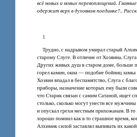
всё новых и новых перевоплощений. Главны
одержит верх в духовном поединке?.. Расск
1
Трудно, с надрывом умирал старый Алхими
старому Слуге. В отличие от Хозяина, Слуг
Других живых душ в старом доме, больше п
горел камин, окна — подобие бойниц замка
Хозяин впадал в беспамятство, Слуга с бла
приборы, назначение которых ему были сове
что Старик связан с самим Сатаной, ищет с
столько, сколько могут унести все мужчины
и опускал грехи местным прихожанам. В то
хорошо помнил как в то страшное время, ко
Алхимик силой заставлял выпивать их какой