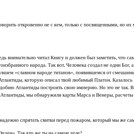
ворить откровенно не с кем, только с посвященными, но их 
едь внимательно читал Книгу и должен был заметить, что са
избранного народа. Так вот, Человека создал не один Бог, а 
вшем «славном народе титанов», появившемся от смешанных
Атлантиды, которую описал твой любимый Платон. Казалось б
добию Атлантиды построить свою империю. Но это не так. 
Атлантиды, мы обнаружили карты Марса и Венеры, расчеты т
адежно спрятать свитки перед пожаром, который мы же сам
рден». Так кто же ты на самом деле?