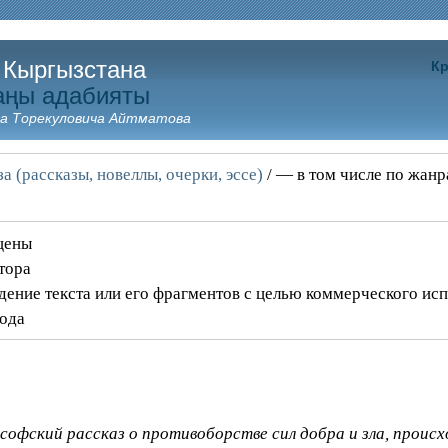
 Кыргызстана
Кр
аңы адабияты
а Торекуловича Айтматова
а (рассказы, новеллы, очерки, эссе)
/ — в том числе по жан
щены
тора
дение текста или его фрагментов с целью коммерческого ис
года
офский рассказ о противоборстве сил добра и зла, происхо