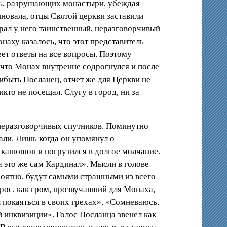
ть, разрушающих монастыри, убеждая
иновала, отцы Святой церкви заставили
рал у него таинственный, неразговорчивый
аху казалось, что этот представитель
ет ответы на все вопросы. Поэтому
 что Монах внутренне содрогнулся и после
ибыть Посланец, отчет же для Церкви не
кто не посещал. Слугу в город, ни за
 неразговорчивых спутников. Поминутно
ли. Лишь когда он упомянул о
 капюшон и погрузился в долгое молчание.
 это же сам Кардинал». Мысли в головe
роятно, будут самыми страшными из всего
рос, как гром, прозвучавший для Монаха,
 покаяться в своих грехах». «Сомневаюсь.
ой инквизиции». Голос Посланца звенел как