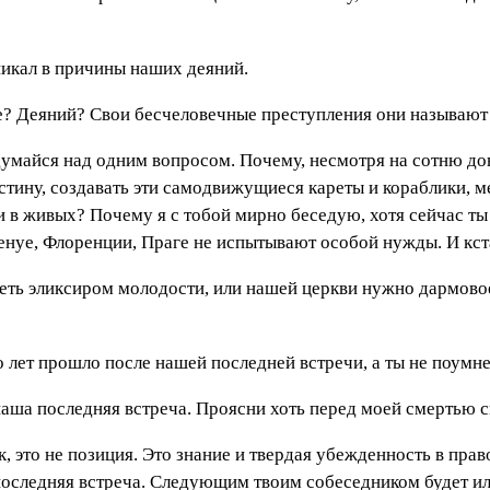
вникал в причины наших деяний.
ле? Деяний? Свои бесчеловечные преступления они называют
думайся над одним вопросом. Почему, несмотря на сотню дон
истину, создавать эти самодвижущиеся кареты и кораблики, м
и в живых? Почему я с тобой мирно беседую, хотя сейчас ты
енуе, Флоренции, Праге не испытывают особой нужды. И кст
деть эликсиром молодости, или нашей церкви нужно дармовое
 лет прошло после нашей последней встречи, а ты не поумне
аша последняя встреча. Проясни хоть перед моей смертью 
 это не позиция. Это знание и твердая убежденность в прав
 последняя встреча. Следующим твоим собеседником будет и