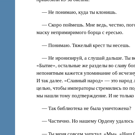
— Не понимаю, куда ты клонишь.
— Скоро поймешь. Мне ведь, честно, пого
маску непримиримого борца с ересью.
— Понимаю. Тяжелый крест ты несешь.
— Не иронизируй, а слушай дальше. Ты в
«Бытие», остальные же разделы во славу бого
непонятным кажется упоминание об исчезну
И так далее. «Славный народ» — это народ 
целью, чтобы императоры стремились по по
мы нашли тому подтверждение. И не только 
— Так библиотека не была уничтожена?
— Частично. Но нашему Ордену удалось н
— Ты меня совсем запутал. «Мы», «Наш О