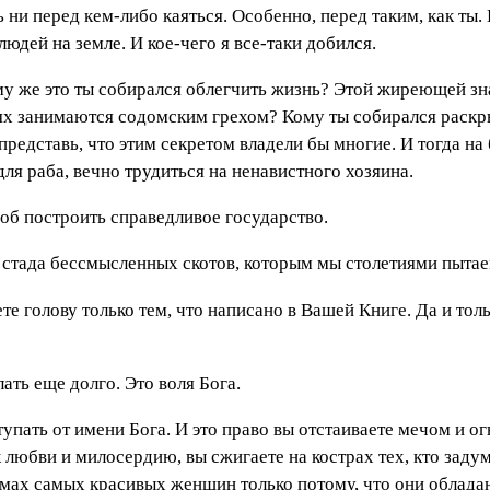
 ни перед кем-либо каяться. Особенно, перед таким, как ты
юдей на земле. И кое-чего я все-таки добился.
му же это ты собирался облегчить жизнь? Этой жиреющей зна
ьях занимаются содомским грехом? Кому ты собирался раскр
, представь, что этим секретом владели бы многие. И тогда 
ля раба, вечно трудиться на ненавистного хозяина.
б построить справедливое государство.
и стада бессмысленных скотов, которым мы столетиями пытае
е голову только тем, что написано в Вашей Книге. Да и толь
ть еще долго. Это воля Бога.
пать от имени Бога. И это право вы отстаиваете мечом и о
 любви и милосердию, вы сжигаете на кострах тех, кто заду
емах самых красивых женщин только потому, что они облада