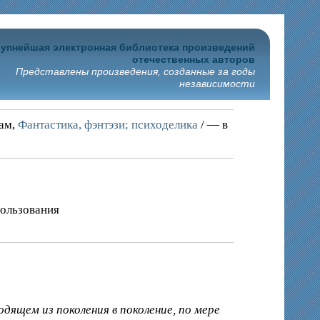
упнейшая электронная библиотека произведений
отечественных авторов
Представлены произведения, созданные за годы
независимости
рам,
Фантастика, фэнтэзи; психоделика
/ — в
пользования
дящем из поколения в поколение, по мере