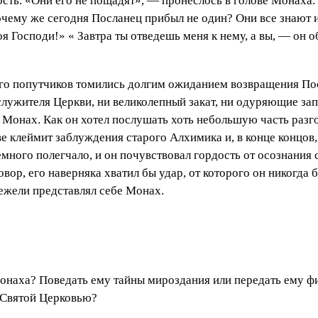
ость. «Они его не пощадят», — пронеслось в голове Монаха.
очему же сегодня Посланец прибыл не один? Они все знают и
воя Господи!» « Завтра ты отведешь меня к нему, а вы, — он 
о попутчиков томились долгим ожиданием возвращения Посл
лужителя Церкви, ни великолепный закат, ни одуряющие зап
л Монах. Как он хотел послушать хоть небольшую часть ра
е клеймит заблуждения старого Алхимика и, в конце концов, 
много полегчало, и он почувствовал гордость от осознания
ор, его наверняка хватил бы удар, от которого он никогда 
ежели представлял себе Монах.
Монаха? Поведать ему тайны мироздания или передать ему ф
д Святой Церковью?