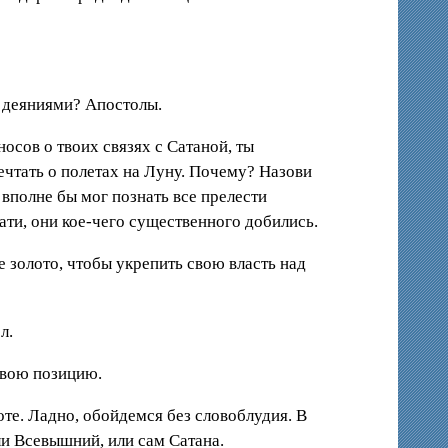
 деяниями? Апостолы.
осов о твоих связях с Сатаной, ты
ечтать о полетах на Луну. Почему? Назови
 вполне бы мог познать все прелести
ати, они кое-чего существенного добились.
 золото, чтобы укрепить свою власть над
л.
свою позицию.
оте. Ладно, обойдемся без словоблудия. В
ли Всевышний, или сам Сатана.