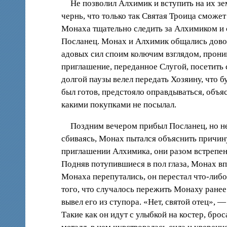
Не позволил Алхимик и вступить на их 
чернь, что только так Святая Троица сможет
Монаха тщательно следить за Алхимиком и 
Посланец. Монах и Алхимик общались доволь
адовых сил споим колючим взглядом, проник
приглашение, переданное Слугой, посетить 
долгой паузы велел передать Хозяину, что 
был готов, предстояло оправдываться, объяс
какими покупками не посылал.
Поздним вечером прибыл Посланец, но не
сбиваясь, Монах пытался объяснить причин
приглашении Алхимика, они разом встрепену
Подняв потупившиеся в пол глаза, Монах в
Монаха перепутались, он перестал что-либо
того, что случалось пережить Монаху ранее
вывел его из ступора. «Нет, святой отец»,
Такие как он идут с улыбкой на костер, бро