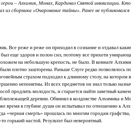
е герои – Алхимик, Монах, Кардинал Святой инквизиции. Кт
аз из сборника «Очарование тайны». Ранее не публиковался
к. Все реже и реже он приходил в сознание и отдавал какие
а был еще здоров и полон сил, поэтому все прихоти умираю
охожем на небольшую крепость, не было. В комнате Алхимик
 были плотно зашторены. Раньше Слуге редко позволялось п
гоговейным страхом подходил к длинному столу, на котором 
ршенно непонятны. Из всех предметов он знал только назнач
пособ продлить молодость, и старается найти заветный камен
 близлежащей деревни. Обвинял в колдовстве Алхимика и Мо
 же время в глубине души он испытывал по отношению к Ал
гда «черная смерть» прошлась по многим городам графства,
-то горький настой. Результат был невероятный.