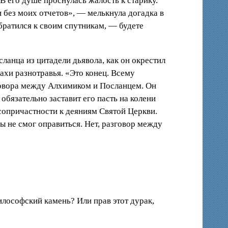
 В его душе проснулась жалость к старику.
 без моих отчетов», — мелькнула догадка в
обратился к своим спутникам, — будете
анца из цитадели дьявола, как он окрестил
ахи разнотравья. «Это конец. Всему
зговора между Алхимиком и Посланцем. Он
обязательно заставит его пасть на колени
 сопричастности к деяниям Святой Церкви.
бы не смог оправиться. Нет, разговор между
илософский камень? Или прав этот дурак,