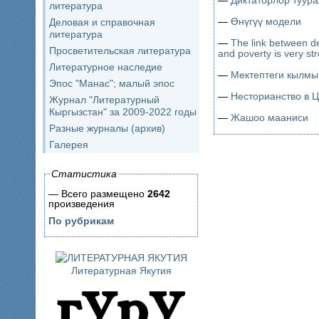
—
Диктаторлор туура
литература
—
Өнүгүү модели
Деловая и справочная
литература
—
The link between d
Просветительская литература
and poverty is very st
Литературное наследие
—
Мектептеги кылмы
Эпос "Манас"; малый эпос
—
Несторианство в 
Журнал "Литературный
Кыргызстан" за 2009-2022 годы
—
Жашоо мааниси
Разные журналы (архив)
Галерея
Статистика
— Всего размещено
2642
произведения
По рубрикам
Литературная Якутия