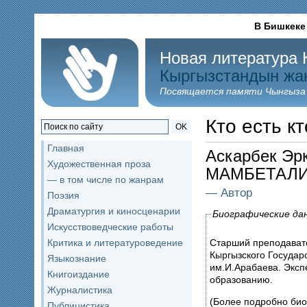
В Бишкеке
Новая литература 
Кыргызстандын жа
Посвящается памяти Чынгыза
Кто есть кт
OK
Главная
Аскарбек Эр
Художественная проза
МАМБЕТАЛ
— в том числе по жанрам
— Автор
Поэзия
Драматургия и киносценарии
Биографические да
Искусствоведческие работы
Старший преподавате
Критика и литературоведение
Кыргызского Государ
Языкознание
им.И.Арабаева. Экс
Книгоиздание
образованию.
Журналистика
(Более подробно би
Публицистика