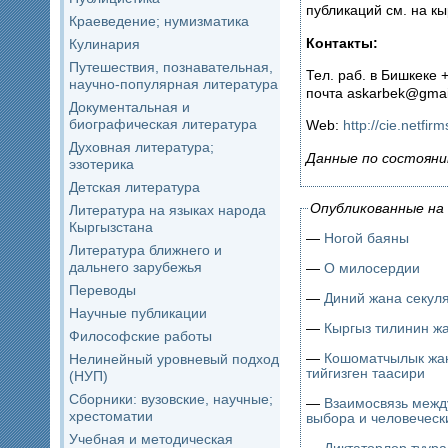
публикаций см. на кы
Краеведение; нумизматика
Контакты:
Кулинария
Путешествия, познавательная,
Тел. раб. в Бишкеке 
научно-популярная литература
почта askarbek@gmai
Документальная и
биографическая литература
Web:
http://cie.netfir
Духовная литература;
Данные по состояни
эзотерика
Детская литература
Опубликованные на 
Литература на языках народа
Кыргызстана
—
Ногой баяны
Литература ближнего и
дальнего зарубежья
—
О милосердии
Переводы
—
Диний жана секул
Научные публикации
—
Кыргыз тилинин ж
Философские работы
—
Кошоматчылык жан
Нелинейный уровневый подход
тийгизген таасири
(НУП)
Сборники: вузовские, научные;
—
Взаимосвязь межд
хрестоматии
выбора и человеческ
Учебная и методическая