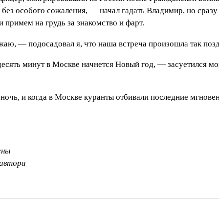
ез особого сожаления, — начал гадать Владимир, но сразу 
 примем на грудь за знакомство и фарт.
жаю, — подосадовал я, что наша встреча произошла так поз
 десять минут в Москве начнется Новый год, — засуетился м
ночь, и когда в Москве куранты отбивали последние мгнове
ены
 автора