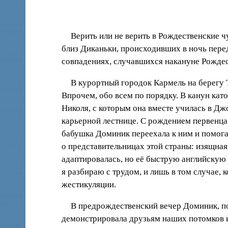
Верить или не верить в Рождественские ч
близ Диканьки, происходивших в ночь перед
совпадениях, случавшихся накануне Рождес
В курортный городок Кармель на берегу Т
Впрочем, обо всем по порядку. В канун кат
Николя, с которым она вместе училась в Д
карьерной лестнице. C рождением первенца 
бабушка Доминик переехала к ним и помога
о представительницах этой страны: изящная
адаптировалась, но её быструю английскую 
я разбираю с трудом, и лишь в том случае,
жестикуляции.
В предрождественский вечер Доминик, по
демонстрировала друзьям наших потомков и 