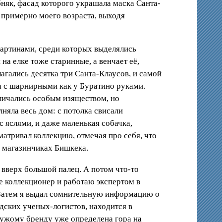
бняк, фасад которого украшала маска Санта-
ц примерно моего возраста, выходя
картинами, среди которых выделялись
а елке тоже старинные, а венчает её,
агались десятка три Санта-Клаусов, и самой
та с шарнирными как у Буратино руками.
личались особым изяществом, но
яла весь дом: с потолка свисали
с яслями, и даже маленькая собачка,
атривал коллекцию, отмечая про себя, что
х магазинчиках Бишкека.
 вверх большой палец. А потом что-то
же коллекционер и работаю экспертом в
. Затем я выдал сомнительную информацию о
дских ученых-логистов, находится в
чужому бренду уже определена гора на