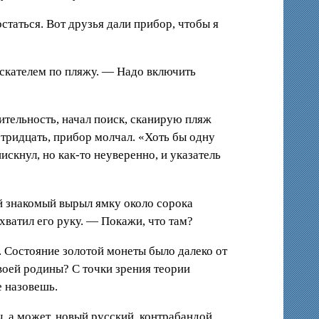
таться. Вот друзья дали прибор, чтобы я
искателем по пляжу. — Надо включить
вительность, начал поиск, сканирую пляж
ридцать, прибор молчал. «Хоть бы одну
искнул, но как-то неуверенно, и указатель
й знакомый вырыл ямку около сорока
ехватил его руку. — Покажи, что там?
. Состояние золотой монеты было далеко от
своей родины? С точки зрения теории
е назовешь.
, а может, новый русский, контрабандой