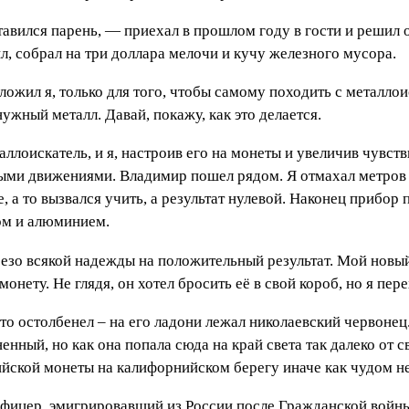
вился парень, — приехал в прошлом году в гости и решил ос
л, собрал на три доллара мелочи и кучу железного мусора.
ложил я, только для того, чтобы самому походить с металло
нужный металл. Давай, покажу, как это делается.
ллоискатель, и я, настроив его на монеты и увеличив чувст
ми движениями. Владимир пошел рядом. Я отмахал метров т
 а то вызвался учить, а результат нулевой. Наконец прибор п
ом и алюминием.
безо всякой надежды на положительный результат. Мой новы
онету. Не глядя, он хотел бросить её в свой короб, но я пер
то остолбенел – на его ладони лежал николаевский червонец
енный, но как она попала сюда на край света так далеко от 
ийской монеты на калифорнийском берегу иначе как чудом н
фицер, эмигрировавший из России после Гражданской войны