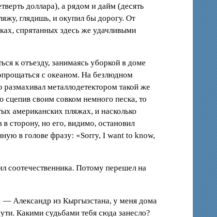
верть доллара), а рядом и дайм (десять
ляжу, глядишь, и окупил бы дорогу. От
дках, спрятанных здесь же удачливыми
ься к отъезду, занимаясь уборкой в доме
 попрощаться с океаном. На безлюдном
ло размахивал металлодетектором такой же
то сцепив своим совком немного песка, то
тых американских пляжах, и насколько
в сторону, но его, видимо, остановил
ную в голове фразу: «Sorry, I want to know,
тил соотечественника. Потому перешел на
: — Александр из Кыргызстана, у меня дома
пути. Какими судьбами тебя сюда занесло?