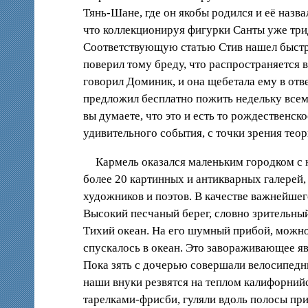
Тянь-Шане, где он якобы родился и её назв
что коллекционируя фигурки Санты уже тридц
Соответствующую статью Стив нашел быстро 
поверил тому бреду, что распространяется 
говорил Доминик, и она щебетала ему в отве
предложил бесплатно пожить недельку всем
вы думаете, что это и есть то рождественс
удивительного события, с точки зрения тео
Кармель оказался маленьким городком с н
более 20 картинных и антикварных галерей,
художников и поэтов. В качестве важнейше
Высокий песчаный берег, словно зрительный
Тихий океан. На его шумный прибой, можно 
спускалось в океан. Это завораживающее я
Пока зять с дочерью совершали велосипедн
наши внуки резвятся на теплом калифорний
тарелками-фрисби, гуляли вдоль полосы при