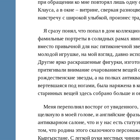
при обращении ко мне повторял лишь одну ф
Клауса, а в окне – витрине, сверкая разноц
навстречу с широкой улыбкой, произнес тра
Я сразу понял, что попал в дом коллекци
фамильные портреты в солидных рамах явно 
вместо привычной для нас пятиконечной зве
молодой игрушке, на мой взгляд, давно исп
Другие ярко раскрашенные фигурки, изгото
притягивали внимание очарованием вещей с
рождественские звезды, а на полках антикв
вертевшаяся под ногами, была наряжена в к
старинных вещей здесь собрано больше и о
Меня переполнял восторг от увиденного, 
щелкнуло в моей голове, и английские фразы
антикварном салоне, что и у нас есть стат
том, что родина этого сказочного персонаж
Кыргызстане. С легкой руки местных чинов