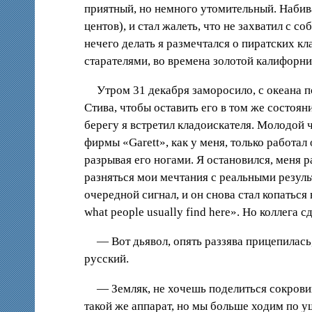
приятный, но немного утомительный. Набива
центов), и стал жалеть, что не захватил с 
нечего делать я размечтался о пиратских к
старателями, во времена золотой калифорни
Утром 31 декабря заморосило, с океана п
Стива, чтобы оставить его в том же состоян
берегу я встретил кладоискателя. Молодой 
фирмы «Garett», как у меня, только работал
разрывая его ногами. Я остановился, меня 
разняться мои мечтания с реальными результ
очередной сигнал, и он снова стал копаться
what people usually find here». Но коллега 
— Вот дьявол, опять раззява прицепилась
русский.
— Земляк, не хочешь поделиться сокрови
такой же аппарат, но мы больше ходим по у