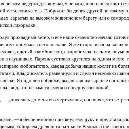
я песком ведерко для внучки, я неожиданно нашел квотр (чет
собой металлоискатель. Побродил бы денек-другой по такому п
ладах, зарытых на высоком живописном берегу или о саморо
йской лихорадки.
одул прохладный ветер, и все наше семейство начало готовит
ии, в котором мы в него въехали. Я же отпросился на часок
человек, одетый в комбинезон, с коробом за плечами, неуме
 он в наушниках. Парень суетливо крутился на одном месте, 
распирало любопытство, какова добыча наших коллег на бога
атами. Кладоискатель развернулся и сделал несколько шагов 
 в песке. Я подошел поближе, выдав залпом заранее составлен
сделал вид, что не заметил меня и повернулся спиной.
, — донеслись до меня его чертыханья, и я понял, что встре
щами, — я бесцеремонно протянул ему руку и представился
щельям, собираем древности на трассе Великого шелкового 