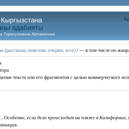
 Кыргызстана
Кр
аңы адабияты
а Торекуловича Айтматова
а (рассказы, новеллы, очерки, эссе)
/ — в том числе по жан
ы
тора
дение текста или его фрагментов с целью коммерческого ис
.. Особенно, если дело происходит на пляже в Калифорнии,
ликация.