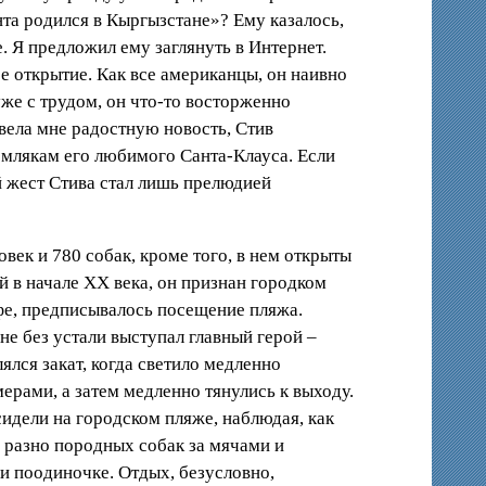
нта родился в Кыргызстане»? Ему казалось,
. Я предложил ему заглянуть в Интернет.
е открытие. Как все американцы, он наивно
же с трудом, он что-то восторженно
евела мне радостную новость, Стив
емлякам его любимого Санта-Клауса. Если
й жест Стива стал лишь прелюдией
век и 780 собак, кроме того, в нем открыты
й в начале ХХ века, он признан городком
фе, предписывалось посещение пляжа.
не без устали выступал главный герой –
лся закат, когда светило медленно
рами, а затем медленно тянулись к выходу.
идели на городском пляже, наблюдая, как
 разно породных собак за мячами и
ли поодиночке. Отдых, безусловно,