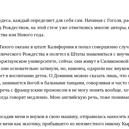
удеса, каждый определяет для себя сам. Начиная с Гоголя, р
 Рождеством, на этой стезе уже отметились многие авторы,
тва или Нового года.
ихого океана в штате Калифорния я попал совершенно случа
олического Рождества я полетел в Штаты знакомиться с вну
жоржтаунском университете, сейчас они живут в Силиконовой
они основательно затянули, но, наконец, одарили нас внуком
ет в воспитании деток. О Доминик можно сказать лишь, что
, занимается йогой и бальными танцами, говорливая и часто
речь с французским прононсом я не могу понять вообще, хот
 когда говорят медленно. Мою английскую речь, тоже понимае
садив меня и внуков в свою машину, отправилась наносить 
меня как экзотику, прибывшего из неизвестного никому Кыр