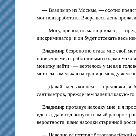
— Владимир из Москвы, — охотно предста
мог подзаработать. Вчера весь день пролази
— Могу, преподать мастер-класс, — пред
дискриминатор, и он будет отсекать весь не
Владимир безропотно отдал мне свой мета
привычными, отработанными годами маховы
монетку найти» — вертелось у меня в голове,
металла замелькал на границе между желез
— Давай, здесь копнем, — предложил я, 
сантиметров, прежде чем зацепил какую-то м
Владимир протянул находку мне, и я прос
идеала, да и год выпуска самый распростран
вероятности, шанс находки старинной росс
— Наверно её потерял белогвардейский о