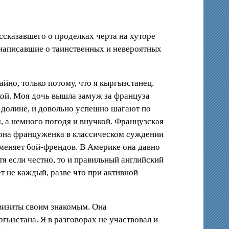
ассказавшего о проделках черта на хуторе
 написавшие о таинственных и невероятных
йно, только потому, что я кыргызстанец.
чкой. Моя дочь вышла замуж за француза
 долине, и довольно успешно шагают по
, а немного погодя и внучкой. Французская
 она француженка в классическом суждении
 меняет бой-френдов. В Америке она давно
я если честно, то и правильный английский
т не каждый, разве что при активной
визиты своим знакомым. Она
гызстана. Я в разговорах не участвовал и