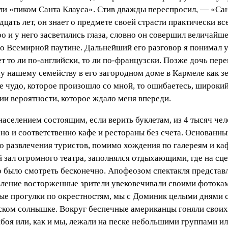
али «пиком Санта Клауса». Стив дважды переспросил, — «Са
ать лет, он знает о предмете своей страсти практически все
и у него засветились глаза, словно он совершил величайше
во Всемирной паутине. Дальнейший его разговор я понимал у
т то ли по-английски, то ли по-французски. Позже дочь пер
у нашему семейству в его загородном доме в Кармеле как з
кое чудо, которое произошло со мной, то ошибаетесь, широки
рии вероятности, которое ждало меня впереди.
аселением состоящим, если верить буклетам, из 4 тысяч чело
 но и соответственно кафе и рестораны без счета. Основанны
го развлечения туристов, помимо хождения по галереям и ка
 зал огромного театра, заполнялся отдыхающими, где на сце
было смотреть бесконечно. Апофеозом спектакля представля
вление восторженные зрители увековечивали своими фотокаме
ые прогулки по окрестностям, мы с Доминик целыми днями с
ском солнышке. Вокруг беспечные американцы гоняли своих
боя или, как и мы, лежали на песке небольшими группами и