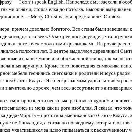
разу — I don’t speak English. Напоследок мы заехали в осо
ветными огнями, стояла елка до потолка. Высокий американе
диционное – «Merry Christmas» и представился Стивом.
онера, причем довольно богатого. Все стены были завешаны 
девятнадцатого века. Осмотревшись, я увидел, что игрушки н
здочки, ангелочек с золотыми крылышками. На рояле распол
олнилось полсотни лет. В центре выделялся деревянный Сан
вленные из папье-маше или обожженной глины, так же не от
деланных вручную. Кроме того новогодняя символика наполн
арной мебели теснились снеговики и родители Иисуса рядом 
остюм Санта-Клауса. Я с нескрываемым удовольствием рассм
ни значительно дороже, чем весь ассортимент в антикварны
но я смог произнести несколько раз только «good» и поднять
 посыпались из меня как из рога изобилия. Я сказал, что то
уэтка Деда-Мороза – прототипа американского Санта-Клауса
а уже не Лапландия, а согласно последнему «открытию» шве
ников ухватившихся за идею примазаться к раскрученному 