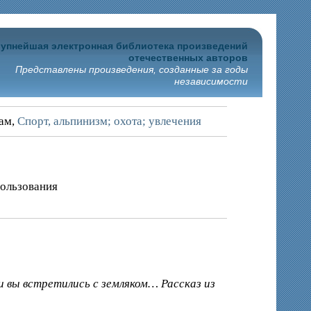
упнейшая электронная библиотека произведений
отечественных авторов
Представлены произведения, созданные за годы
независимости
рам,
Спорт, альпинизм; охота; увлечения
пользования
 и вы встретились с земляком… Рассказ из