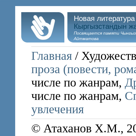
Новая литература
Кыргызстандын ж
Посвящается памяти Чынгыз
Айтматова
Главная
/ Художеств
проза (повести, ром
числе по жанрам,
Д
числе по жанрам,
Сп
увлечения
© Атаханов Х.М., 2