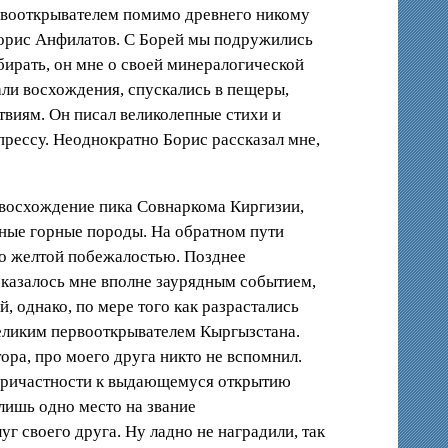
ервооткрывателем помимо древнего никому
Борис Анфилатов. С Борей мы подружились
обирать, он мне о своей минералогической
ли восхождения, спускались в пещеры,
твиям. Он писал великолепные стихи и
 прессу. Неоднократно Борис рассказал мне,
а восхождение пика Совнаркома Киргизии,
ные горные породы. На обратном пути
но желтой побежалостью. Позднее
 казалось мне вполне заурядным событием,
, однако, по мере того как разрастались
 великим первооткрывателем Кыргызстана.
ра, про моего друга никто не вспомнил.
 причастности к выдающемуся открытию
лишь одно место на звание
г своего друга. Ну ладно не наградили, так