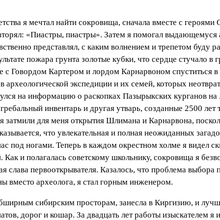
етства я мечтал найти сокровища, сначала вместе с героями 
вторял: «Пиастры, пиастры». Затем я помогал выдающемуся 
вственно представлял, с каким волнением и трепетом буду 
льтате пожара грунта золотые кубки, что сердце стучало в 
те с Говордом Картером и лордом Карнарвоном спуститься в
ов археологической экспедиции и их семей, которых неотвра
кнулся на информацию о раскопках Пазырыкских курганов на 
гребальный инвентарь и другая утварь, созданные 2500 лет
я затмили для меня открытия Шлимана и Карнарвона, поскол
Оказывается, что увлекательная и полная неожиданных загадо
у нас под ногами. Теперь в каждом окрестном холме я видел
. Как и полагалась советскому школьнику, сокровища я без
я слава первооткрывателя. Казалось, что проблема выбора 
ны вместо археолога, я стал горным инженером.
обширным сибирским просторам, занесла в Киргизию, и лучш
атов, дорог и кошар. За двадцать лет работы изыскателем я