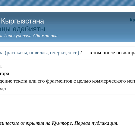
 Кыргызстана
Кр
аңы адабияты
а Торекуловича Айтматова
а (рассказы, новеллы, очерки, эссе)
/ — в том числе по жан
ы
тора
дение текста или его фрагментов с целью коммерческого ис
ода
огические открытия на Кумторе. Первая публикация.