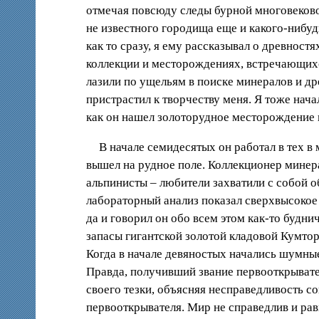
отмечая повсюду следы бурной многовеково
не известного городища еще и какого-нибу
как то сразу, я ему рассказывал о древност
коллекции и месторождениях, встречающихс
лазили по ущельям в поиске минералов и др
пристрастил к творчеству меня. Я тоже нача
как он нашел золоторудное месторождение 
В начале семидесятых он работал в тех в
вышел на рудное поле. Коллекционер минер
альпинисты – любители захватили с собой 
лабораторный анализ показал сверхвысокое 
да и говорил он обо всем этом как-то будни
запасы гигантской золотой кладовой Кумтор
Когда в начале девяностых начались шумны
Правда, получивший звание первооткрыват
своего тезки, объясняя несправедливость с
первооткрывателя. Мир не справедлив и рав