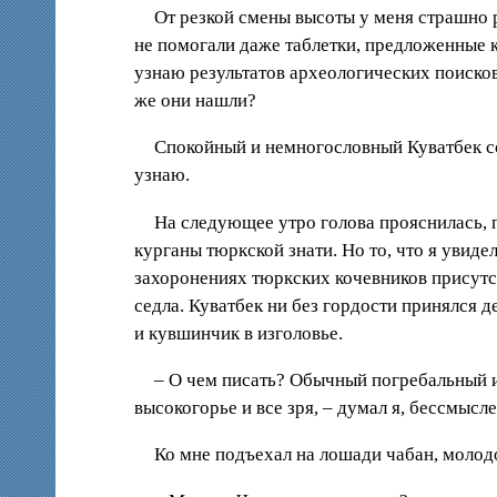
От резкой смены высоты у меня страшно р
не помогали даже таблетки, предложенные 
узнаю результатов археологических поисков
же они нашли?
Спокойный и немногословный Куватбек со
узнаю.
На следующее утро голова прояснилась, 
курганы тюркской знати. Но то, что я увиде
захоронениях тюркских кочевников присутс
седла. Куватбек ни без гордости принялся д
и кувшинчик в изголовье.
– О чем писать? Обычный погребальный ин
высокогорье и все зря, – думал я, бессмыс
Ко мне подъехал на лошади чабан, молодо