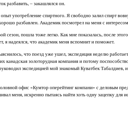
ок разбавить, – закашлялся он.
 опыт употребление спиртного. Я свободно залил спирт вов
о хорошо разбавлен. Академик посмотрел на меня с интересом
ой сезон, пошла тоже легко. Как мне показалась, после это
ет, я надеялся, что академик меня вспомнит и поможет.
снилось, что поезд уже ушел, экспедиция неделю работает 
их канадская золоторудная компания и потому поспособств
 руководил экспедицией мой знакомый Куватбек Табалдиев, и
головной офис «Кумтор оперейтинг компани» с деловым пре
ивал меня, искренно пытаясь найти хоть одну зацепку для 