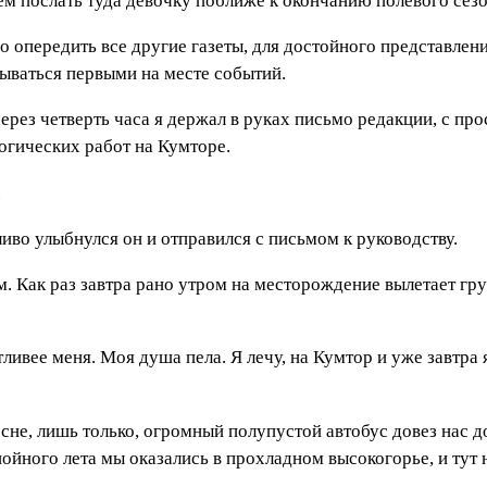
уем послать туда девочку поближе к окончанию полевого сезо
 опередить все другие газеты, для достойного представления
ываться первыми на месте событий.
ерез четверть часа я держал в руках письмо редакции, с пр
огических работ на Кумторе.
.
ливо улыбнулся он и отправился с письмом к руководству.
м. Как раз завтра рано утром на месторождение вылетает гр
тливее меня. Моя душа пела. Я лечу, на Кумтор и уже завтра 
не, лишь только, огромный полупустой автобус довез нас до 
нойного лета мы оказались в прохладном высокогорье, и тут