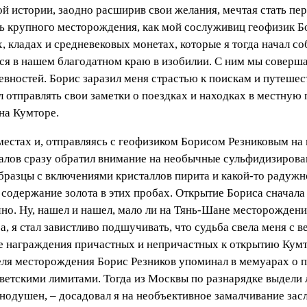
й истории, заодно расширив свои желания, мечтая стать п
дь крупного месторождения, как мой сослуживиц геофизик 
ях, кладах и средневековых монетах, которые я тогда начал с
я в нашем благодатном краю в изобилии. С ним мы соверша
евностей. Борис заразил меня страстью к поискам и путешес
л отправлять свои заметки о поездках и находках в местную
на Кумторе.
 местах и, отправляясь с геофизиком Борисом Резниковым н
алов сразу обратил внимание на необычные сульфидизирова
образцы с включениями кристаллов пирита и какой-то радуж
содержание золота в этих пробах. Открытие Бориса сначала
чно. Ну, нашел и нашел, мало ли на Тянь-Шане месторождений
а, я стал завистливо подшучивать, что судьба свела меня с
е награждения причастных и непричастных к открытию Кумто
еля месторождения Борис Резников упоминал в мемуарах о
оветскими лимитами. Тогда из Москвы по разнарядке выдели 
нодушен, – досадовал я на необъективное замалчивание заслу