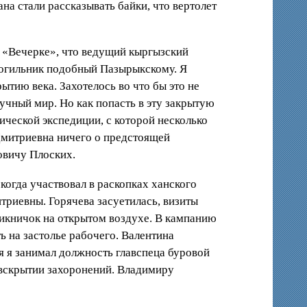
а стали рассказывать байки, что вертолет
в «Вечерке», что ведущий кыргызский
огильник подобный Пазырыкскому. Я
ытию века. Захотелось во что бы это не
аучный мир. Но как попасть в эту закрытую
ческой экспедиции, с которой несколько
Дмитриевна ничего о предстоящей
овичу Плоских.
огда участвовал в раскопках ханского
триевны. Горячева засуетилась, визиты
пикничок на открытом воздухе. В кампанию
ь на застолье рабочего. Валентина
я я занимал должность главспеца буровой
 вскрытии захоронений. Владимиру