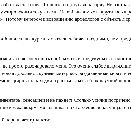
азболелась голова. Тошнота подступало к горлу. Ни завтрака
кумторовскими эскулапами. Назойливая мысль крутилось в р
». Потому вечером к возращению археологов с объекта я ср
общил, лишь, курганы оказались более поздними, чем предпо
появилась возможность соображать и предвкушать сладостн
л, не просто разочаровало меня. Это очень слабое выражение.
твовал довольно скудный материал: раздавленный керамичес
емонстрировать находки и рассказывать об их научной ценно
вентарь, сенсацией и не пахнет! Столько усилий потрачено 
ленно кружа вокруг могильника, пока археологи расчищали и
й парень лет тридцати: