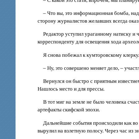
– С какой это стати, впрочем, мы планир
– Что вы, это информационная бомба, надо
сторону журналистов желавших всегда оказ
Редактор уступил ураганному натиску и ч
корреспонденту для освещения хода археол
Я снова побежал к кумторовскому клерку
– Ну, это совершено меняет дело, – участ
Вернулся он быстро с приятным известие
Нашлось место и для прессы.
В тот миг на земле не было человека счас
артефакты скифской эпохи.
Дальнейшие события происходили как во с
вырулил на взлетную полосу. Через час из з