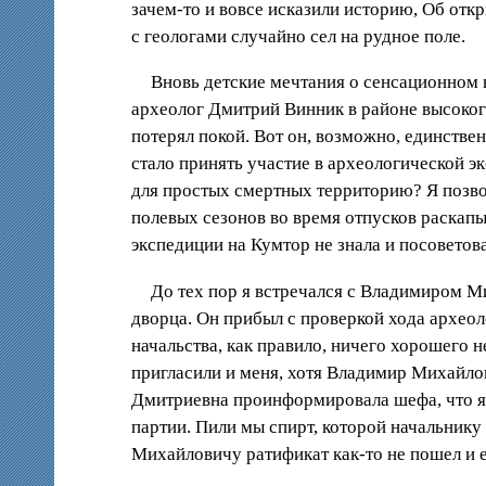
зачем-то и вовсе исказили историю, Об отк
с геологами случайно сел на рудное поле.
Вновь детские мечтания о сенсационном 
археолог Дмитрий Винник в районе высоко
потерял покой. Вот он, возможно, единстве
стало принять участие в археологической эк
для простых смертных территорию? Я позво
полевых сезонов во время отпусков раскап
экспедиции на Кумтор не знала и посовето
До тех пор я встречался с Владимиром М
дворца. Он прибыл с проверкой хода архео
начальства, как правило, ничего хорошего 
пригласили и меня, хотя Владимир Михайлов
Дмитриевна проинформировала шефа, что я г
партии. Пили мы спирт, которой начальник
Михайловичу ратификат как-то не пошел и е