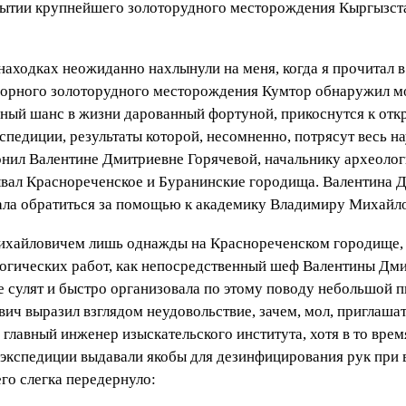
рытии крупнейшего золоторудного месторождения Кыргызстан
находках неожиданно нахлынули на меня, когда я прочитал 
горного золоторудного месторождения Кумтор обнаружил м
нный шанс в жизни дарованный фортуной, прикоснутся к откр
спедиции, результаты которой, несомненно, потрясут весь н
нил Валентине Дмитриевне Горячевой, начальнику археологи
ывал Краснореченское и Буранинские городища. Валентина 
вала обратиться за помощью к академику Владимиру Михайл
ихайловичем лишь однажды на Краснореченском городище, к
логических работ, как непосредственный шеф Валентины Дми
не сулят и быстро организовала по этому поводу небольшой 
ич выразил взглядом неудовольствие, зачем, мол, приглашат
лавный инженер изыскательского института, хотя в то врем
у экспедиции выдавали якобы для дезинфицирования рук при
го слегка передернуло: