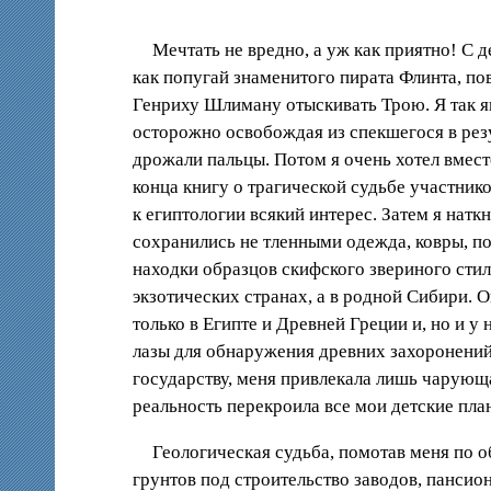
Мечтать не вредно, а уж как приятно! С д
как попугай знаменитого пирата Флинта, по
Генриху Шлиману отыскивать Трою. Я так я
осторожно освобождая из спекшегося в резу
дрожали пальцы. Потом я очень хотел вмес
конца книгу о трагической судьбе участник
к египтологии всякий интерес. Затем я нат
сохранились не тленными одежда, ковры, по
находки образцов скифского звериного стил
экзотических странах, а в родной Сибири. 
только в Египте и Древней Греции и, но и 
лазы для обнаружения древних захоронений
государству, меня привлекала лишь чарующа
реальность перекроила все мои детские пла
Геологическая судьба, помотав меня по 
грунтов под строительство заводов, пансион