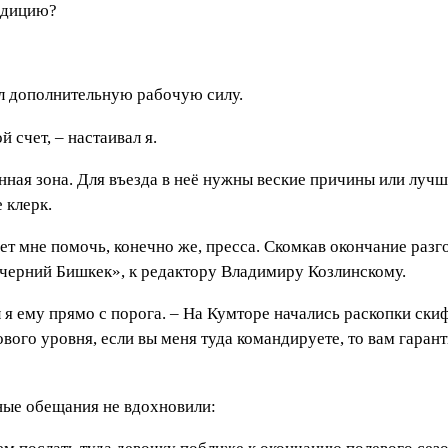
педицию?
л дополнительную рабочую силу.
й счет, – настаивал я.
ная зона. Для въезда в неё нужны веские причины или лучше
 клерк.
ет мне помочь, конечно же, пресса. Скомкав окончание разг
ечерний Бишкек», к редактору Владимиру Козлинскому.
 я ему прямо с порога. – На Кумторе начались раскопки ски
вого уровня, если вы меня туда командируете, то вам гара
ные обещания не вдохновили: