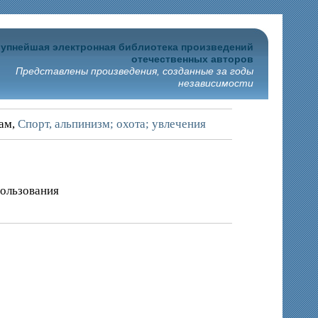
упнейшая электронная библиотека произведений
отечественных авторов
Представлены произведения, созданные за годы
независимости
рам,
Спорт, альпинизм; охота; увлечения
пользования