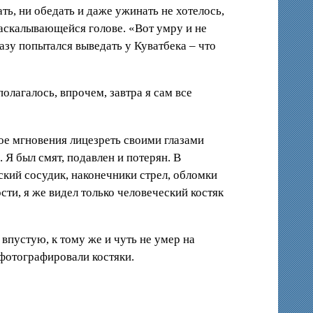
ть, ни обедать и даже ужинать не хотелось,
аскалывающейся голове. «Вот умру и не
азу попытался выведать у Куватбека – что
лагалось, впрочем, завтра я сам все
ое мгновения лицезреть своими глазами
 Я был смят, подавлен и потерян. В
кий сосудик, наконечники стрел, обломки
сти, я же видел только человеческий костяк
впустую, к тому же и чуть не умер на
 фотографировали костяки.