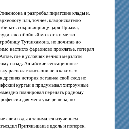
Стивенсона я разгребал пиратские клады и,
археологу или, точнее, кладоискателю
разбирать сокровищницу царя Приама,
груди как отбойный молоток и мелко
 гробницу Тутанхамона, но дочитав до
тимо настигло фараоново проклятье, потерял
Алтае, где в условиях вечной мерзлоты
 тому назад. Алтайские сенсационные
ьку располагались они не в каких-то
к древняя история оставила свой след не
 скифский курган и придумывал хитроумные
возмездно планировал передать родному
профессии для меня уже решена, но
ие свои годы я занимался изучением
 изъездил Притяньшанье вдоль и поперек,