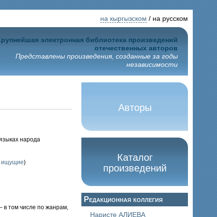
на кыргызском
/ на русском
Крупнейшая электронная библиотека произведений
отечественных авторов
Представлены произведения, созданные за годы
независимости
Авторы
 языках народа
Каталог
; ищущие
)
произведений
Редакционная коллегия
— в том числе по жанрам,
Наристе АЛИЕВА