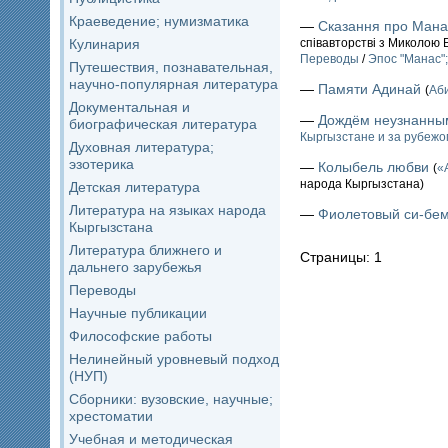
Краеведение; нумизматика
—
Сказання про Мана
Кулинария
співавторстві з Миколою
Переводы
/
Эпос "Манас"
Путешествия, познавательная,
научно-популярная литература
—
Памяти Адинай
(
Аб
Документальная и
—
Дождём неузнанны
биографическая литература
Кыргызстане и за рубежо
Духовная литература;
эзотерика
—
Колыбель любви
(
«
народа Кыргызстана)
Детская литература
Литература на языках народа
—
Фиолетовый си-бе
Кыргызстана
Литература ближнего и
Страницы: 1
дальнего зарубежья
Переводы
Научные публикации
Философские работы
Нелинейный уровневый подход
(НУП)
Сборники: вузовские, научные;
хрестоматии
Учебная и методическая