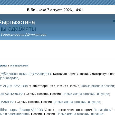
В Бишкеке
7 августа 2026,
14:01
Кыргызстана
ңы адабияты
 Торекуловича Айтматова
орам
/
названиям
(
Мўйдинжон ҳожи АБДУМАЖИДОВ
/ Китобдан парча / Поэзия / Литература на
даги асарлар
)
ус АБДУСАМАТОВА
/ Стихотворения / Поэзия / Поэзия,
Новые имена в поэзии
шан АЙТКУЛОВА
/ Стихи / Поэзия / Поэзия,
Новые имена в поэзии; ищущие
)
ИНАЛИЕВА
/ Стихи / Поэзия / Поэзия,
Новые имена в поэзии; ищущие
)
ббат сыры
(
Виктор КАБЛОВ
/ Эссе / — в том числе по жанрам,
Про любовь
/ 
ения и размышления
/ Поэзия / Поэзия,
Новые имена в поэзии; ищущие
)