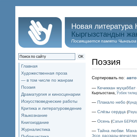
Новая литература 
Кыргызстандын жа
Посвящается памяти Чынгыза
OK
Поэзия
Главная
Художественная проза
Сортировать по:
авт
— в том числе по жанрам
Поэзия
—
Кечиккан муҳаббат
Кыргызстана,
Ўзбек тили
Драматургия и киносценарии
Искусствоведческие работы
—
Плакало небо
(
Кунд
Критика и литературоведение
—
Слёзы сердца
(
Рау
Языкознание
—
Осень
(
Сагын БЕРК
Книгоиздание
Журналистика
—
Тайна любви. Маха
Эссе, рассказы-впечатл
Публицистика