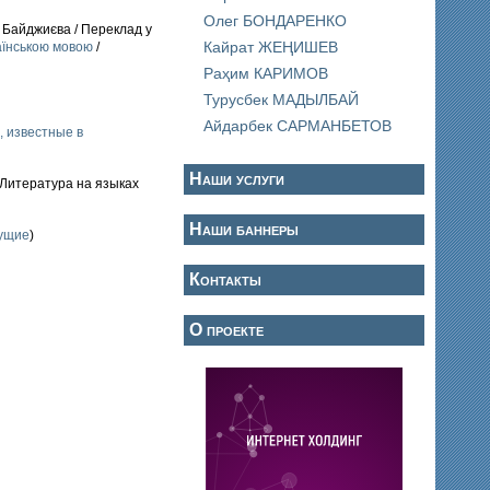
Олег БОНДАРЕНКО
 Байджиєва / Переклад у
Кайрат ЖЕҢИШЕВ
аїнською мовою
/
Раҳим КАРИМОВ
Турусбек МАДЫЛБАЙ
Айдарбек САРМАНБЕТОВ
, известные в
Наши услуги
/ Литература на языках
Наши баннеры
щущие
)
Контакты
О проекте