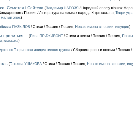
са, Семетея і Сейтека
(
Владимир НАРОЗЯ
/ Народний епос у віршах Мара
 Бондаренком / Поэзия / Литература на языках народа Кыргызстана,
Твори укр
; малый эпос
)
ибилла ПАЗЫЛОВ
/ Стихи / Поэзия / Поэзия,
Новые имена в поэзии; ищущие
)
м пролиться…
(
Рина ПРИЖИВОЙТ
/ Стихи и песни / Поэзия / Поэзия,
Поэты
м; классика
)
Аржанг» Творческая инициативная группа
/ Сборник прозы и поэзии / Поэзия 
моль
(
Татьяна УШАКОВА
/ Стихи / Поэзия / Поэзия,
Новые имена в поэзии; и