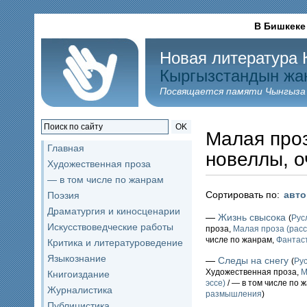
В Бишкеке
Новая литература 
Кыргызстандын жа
Посвящается памяти Чынгыза
OK
Малая проз
Главная
новеллы, о
Художественная проза
— в том числе по жанрам
Сортировать по:
авт
Поэзия
Драматургия и киносценарии
—
Жизнь свысока
(
Рус
Искусствоведческие работы
проза,
Малая проза (расс
числе по жанрам,
Фантаст
Критика и литературоведение
Языкознание
—
Следы на снегу
(
Ру
Художественная проза,
М
Книгоиздание
эссе)
/ — в том числе по 
Журналистика
размышления
)
Публицистика