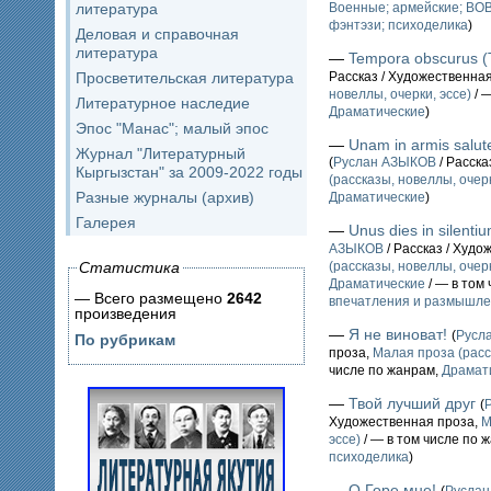
литература
Военные; армейские; ВО
фэнтэзи; психоделика
)
Деловая и справочная
литература
—
Tempora obscurus 
Просветительская литература
Рассказ / Художественна
новеллы, очерки, эссе)
/ 
Литературное наследие
Драматические
)
Эпос "Манас"; малый эпос
—
Unam in armis salu
Журнал "Литературный
(
Руслан АЗЫКОВ
/ Расска
Кыргызстан" за 2009-2022 годы
(рассказы, новеллы, очерк
Разные журналы (архив)
Драматические
)
Галерея
—
Unus dies in silent
АЗЫКОВ
/ Рассказ / Худо
Статистика
(рассказы, новеллы, очерк
Драматические
/ — в том
— Всего размещено
2642
впечатления и размышл
произведения
—
Я не виноват!
(
Русл
По рубрикам
проза,
Малая проза (расс
числе по жанрам,
Драмат
—
Твой лучший друг
(
Художественная проза,
М
эссе)
/ — в том числе по 
психоделика
)
—
О Горе мне!