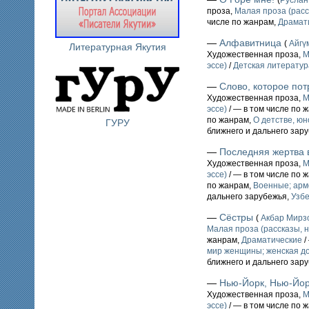
(
Русла
проза,
Малая проза (расс
числе по жанрам,
Драмат
—
Алфавитница
(
Айгү
Литературная Якутия
Художественная проза,
М
эссе)
/
Детская литератур
—
Слово, которое по
Художественная проза,
М
эссе)
/ — в том числе по 
по жанрам,
О детстве, юн
ГУРУ
ближнего и дальнего зар
—
Последняя жертва 
Художественная проза,
М
эссе)
/ — в том числе по 
по жанрам,
Военные; арм
дальнего зарубежья,
Узбе
—
Сёстры
(
Акбар Мирз
Малая проза (рассказы, н
жанрам,
Драматические
/
мир женщины; женская до
ближнего и дальнего зар
—
Нью-Йорк, Нью-Йо
Художественная проза,
М
эссе)
/ — в том числе по 