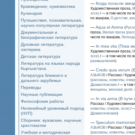
—
Когда погасли звез
Краеведение; нумизматика
Художественная проза,
М
Кулинария
эссе)
/ — в том числе по 
по жанрам,
О детстве, юн
Путешествия, познавательная,
научно-популярная литература
—
Aqua et Anima
(
Русл
Документальная и
проза,
Малая проза (расс
биографическая литература
числе по жанрам,
Легенды
Духовная литература;
—
In mea vita (Пока 
эзотерика
Художественная проза,
М
Детская литература
эссе)
/ — в том числе по 
размышления
)
Литература на языках народа
Кыргызстана
—
Credo quia verum (
Литература ближнего и
АЗЫКОВ
/ Рассказ / Худо
(рассказы, новеллы, очерк
дальнего зарубежья
Драматические
/ — в том
Переводы
женщины; женская доля;
Научные публикации
—
In via arma (В пут
Философские работы
Рассказ / Художественна
Нелинейный уровневый подход
новеллы, очерки, эссе)
/ 
(НУП)
Драматические
)
Сборники: вузовские, научные;
—
Speculum memoriam
хрестоматии
АЗЫКОВ
/ Рассказ / Худо
Учебная и методическая
(рассказы, новеллы, очерк