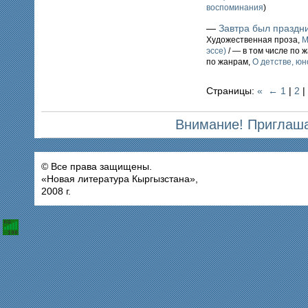
воспоминания
)
—
Завтра был праздн
Художественная проза,
М
эссе)
/ — в том числе по 
по жанрам,
О детстве, юн
Страницы:
«
←
1
|
2
|
Внимание! Приглаша
© Все права защищены.
«Новая литература Кыргызстана»,
2008 г.