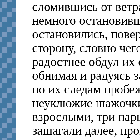
сломившись от ветра
немного остановивш
остановились, пове
сторону, словно чег
радостнее обдул их
обнимая и радуясь з
по их следам пробе
неуклюжие шажочки
взрослыми, три пар
зашагали далее, п