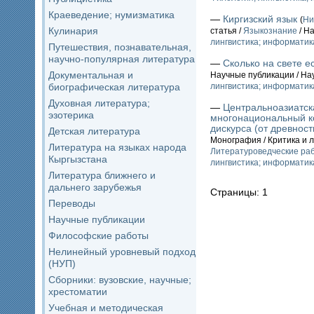
Краеведение; нумизматика
—
Киргизский язык
(
Ни
Кулинария
статья /
Языкознание
/ Н
лингвистика; информатик
Путешествия, познавательная,
научно-популярная литература
—
Сколько на свете е
Документальная и
Научные публикации / На
биографическая литература
лингвистика; информатик
Духовная литература;
—
Центральноазиатск
эзотерика
многонациональный ко
дискурса (от древности
Детская литература
Монография / Критика и 
Литература на языках народа
Литературоведческие ра
Кыргызстана
лингвистика; информатик
Литература ближнего и
дальнего зарубежья
Страницы: 1
Переводы
Научные публикации
Философские работы
Нелинейный уровневый подход
(НУП)
Сборники: вузовские, научные;
хрестоматии
Учебная и методическая