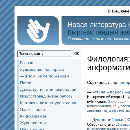
В Бишкеке
Новая литература 
Кыргызстандын жа
Посвящается памяти Чынгыза
OK
Филология;
Главная
информати
Художественная проза
— в том числе по жанрам
Сортировать по:
авто
Поэзия
Драматургия и киносценарии
—
Аттила – предок кы
Искусствоведческие работы
Исторический очерк / На
публикации,
Этнография,
Критика и литературоведение
Культурология, социолог
Языкознание
лингвистика; информатик
Книгоиздание
—
Дунганский язык
(
КР
Журналистика
Обзорная статья /
Языко
Публицистика
Филология; лингвистика;