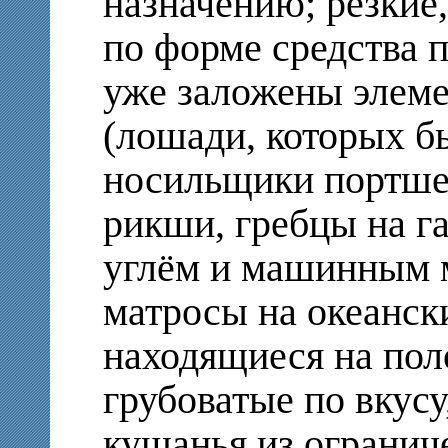
назначению; резкие
по форме средства 
уже заложены элем
(лошади, которых б
носильщики портше
рикши, гребцы на г
углём и машинным 
матросы на океанск
находящиеся на пол
грубоватые по вкусу
кушанья из огранич