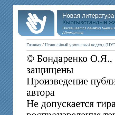
Новая литература
Кыргызстандын ж
Посвящается памяти Чынгыз
Айтматова
Главная
/
Нелинейный уровневый подход (НУ
© Бондаренко О.Я., 
защищены
Произведение публи
автора
Не допускается тир
воспроизведение те