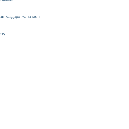
ан каздар» жана мен
өтү