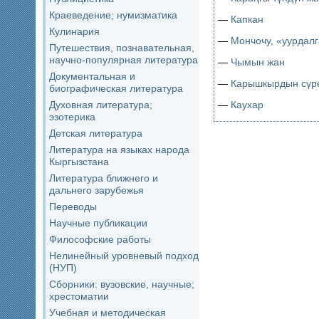
Краеведение; нумизматика
—
Капкан
Кулинария
—
Мончочу, «уурдалг
Путешествия, познавательная,
научно-популярная литература
—
Чымын жан
Документальная и
—
Карышкырдын сүр
биографическая литература
—
Каухар
Духовная литература;
эзотерика
Детская литература
Литература на языках народа
Кыргызстана
Литература ближнего и
дальнего зарубежья
Переводы
Научные публикации
Философские работы
Нелинейный уровневый подход
(НУП)
Сборники: вузовские, научные;
хрестоматии
Учебная и методическая