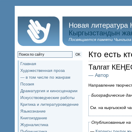
Новая литература 
Кыргызстандын жа
Посвящается памяти Чынгыза
Кто есть кт
OK
Главная
Талгат КЕҢ
Художественная проза
— Автор
— в том числе по жанрам
Поэзия
Направление творчес
Драматургия и киносценарии
Биографические да
Искусствоведческие работы
Критика и литературоведение
См. на кыргызской ча
Языкознание
Книгоиздание
Опубликованные на 
Журналистика
—
Караңгы түндүн ж
Публицистика