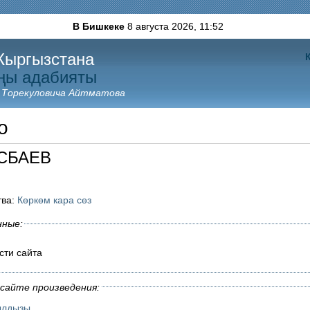
В Бишкеке
8 августа 2026,
11:52
Кыргызстана
ңы адабияты
 Торекуловича Айтматова
о
ЕСБАЕВ
тва:
Көркөм кара сөз
нные:
сти сайта
сайте произведения:
ылдызы