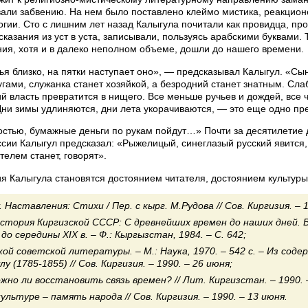
али забвению. На нем было поставлено клеймо мистика, реакцион
гии. Сто с лишним лет назад Калыгула почитали как провидца, пр
казания из уст в уста, записывали, пользуясь арабскими буквами. 
ния, хотя и в далеко неполном объеме, дошли до нашего времени.
я близко, на пятки наступает оно», — предсказывал Калыгул. «Сы
угами, служанка станет хозяйкой, а безродний станет знатным. Сл
й власть превратится в нищего. Все меньше ручьев и дождей, все 
Дни зимы удлиняются, дни лета укорачиваются, — это еще одно 
остью, бумажные деньги по рукам пойдут…» Почти за десятилетие
ссии Калыгул предсказал: «Рыжелицый, синеглазый русский явится,
елем станет, говорят».
я Калыгула становятся достоянием читателя, достоянием культуры
Наставления: Стихи / Пер. с кырг. М.Рудова // Сов. Киргизия. – 1
стория Киргизской СССР: С древнейших времен до наших дней. В 
о середины XIX в. – Ф.: Кыргызстан, 1984. – С. 642;
й советской литературы. – М.: Наука, 1970. – 542 с. – Из содерж
у (1785-1855) // Сов. Киргизия. – 1990. – 26 июня;
о ли восстановить связь времен? // Лит. Киргизстан. – 1990. – 
льтуре – память народа // Сов. Киргизия. – 1990. – 13 июня.