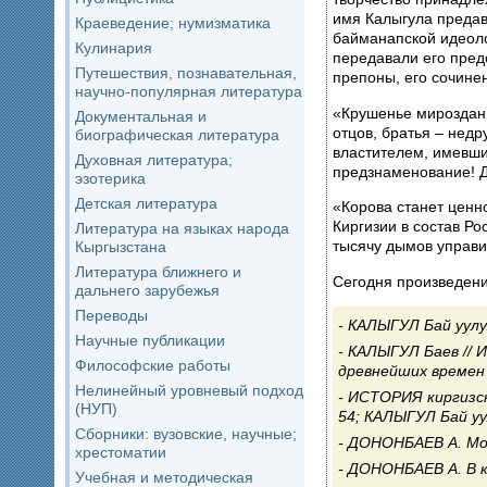
имя Калыгула предав
Краеведение; нумизматика
байманапской идеоло
Кулинария
передавали его предс
Путешествия, познавательная,
препоны, его сочине
научно-популярная литература
«Крушенье мироздань
Документальная и
отцов, братья – недр
биографическая литература
властителем, имевши
Духовная литература;
предзнаменование! 
эзотерика
Детская литература
«Корова станет ценн
Киргизии в состав Ро
Литература на языках народа
тысячу дымов управит
Кыргызстана
Литература ближнего и
Сегодня произведени
дальнего зарубежья
Переводы
КАЛЫГУЛ Бай уулу. 
Научные публикации
КАЛЫГУЛ Баев // И
Философские работы
древнейших времен д
Нелинейный уровневый подход
ИСТОРИЯ киргизско
(НУП)
54; КАЛЫГУЛ Бай уул
Сборники: вузовские, научные;
ДОНОНБАЕВ А. Можн
хрестоматии
ДОНОНБАЕВ А. В ку
Учебная и методическая