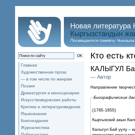
Новая литература 
Кыргызстандын жа
Посвящается памяти Чынгыза
Кто есть кт
OK
Главная
КАЛЫГУЛ Ба
Художественная проза
— Автор
— в том числе по жанрам
Поэзия
Направление творчес
Драматургия и киносценарии
Биографические да
Искусствоведческие работы
Критика и литературоведение
(1785-1855)
Языкознание
Кыргызский акын Калы
Книгоиздание
Журналистика
Калыгул Бай уулу – к
Публицистика
творчество принадле