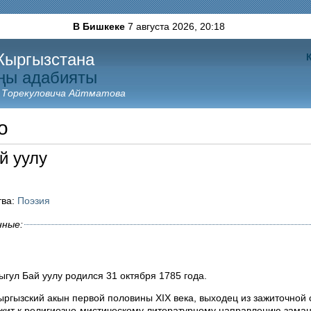
В Бишкеке
7 августа 2026,
20:18
Кыргызстана
ңы адабияты
 Торекуловича Айтматова
о
й уулу
тва:
Поэзия
нные:
гул Бай уулу родился 31 октября 1785 года.
ыргызский акын первой половины XIX века, выходец из зажиточной 
жит к религиозно-мистическому литературному направлению заман