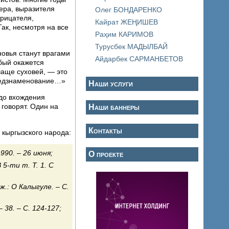
ера, выразителя
Олег БОНДАРЕНКО
орицателя,
Кайрат ЖЕҢИШЕВ
Так, несмотря на все
Раҳим КАРИМОВ
Турусбек МАДЫЛБАЙ
новья станут врагами
Айдарбек САРМАНБЕТОВ
абый окажется
чаще суховей, — это
предзнаменование…»
Наши услуги
 до вхождения
 говорят. Один на
Наши баннеры
Контакты
 кыргызского народа:
990. – 26 июня;
О проекте
5-ти т. Т. 1. С
.: О Калыгуле. – С.
38. – С. 124-127;