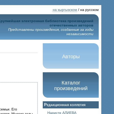
на кыргызском
/ на русском
Крупнейшая электронная библиотека произведений
отечественных авторов
Представлены произведения, созданные за годы
независимости
Авторы
Каталог
произведений
Редакционная коллегия
семьи. Его
Наристе АЛИЕВА
истов. Многие годы