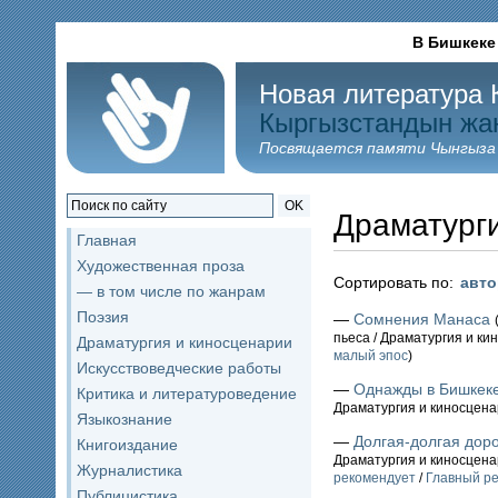
В Бишкеке
Новая литература 
Кыргызстандын жа
Посвящается памяти Чынгыза
OK
Драматург
Главная
Художественная проза
Сортировать по:
авт
— в том числе по жанрам
Поэзия
—
Сомнения Манаса
пьеса / Драматургия и к
Драматургия и киносценарии
малый эпос
)
Искусствоведческие работы
—
Однажды в Бишкек
Критика и литературоведение
Драматургия и киносцен
Языкознание
—
Долгая-долгая доро
Книгоиздание
Драматургия и киносцен
Журналистика
рекомендует
/
Главный ре
Публицистика