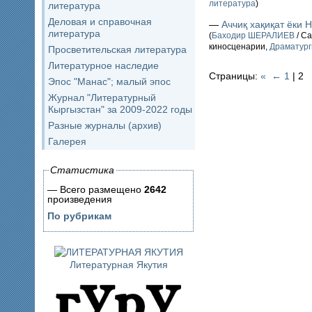
литература
)
литература
Деловая и справочная
—
Аччиқ хақиқат ёки 
литература
(
Баходир ШЕРАЛИЕВ
/ Са
киносценарии,
Драматург
Просветительская литература
Литературное наследие
Страницы:
«
←
1
| 2
Эпос "Манас"; малый эпос
Журнал "Литературный
Кыргызстан" за 2009-2022 годы
Разные журналы (архив)
Галерея
Статистика
— Всего размещено
2642
произведения
По рубрикам
Литературная Якутия