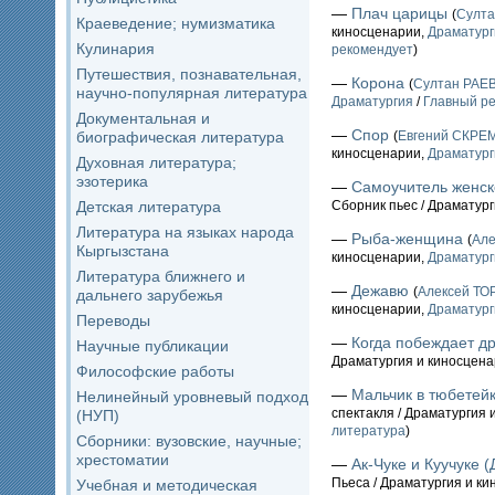
—
Плач царицы
(
Султа
Краеведение; нумизматика
киносценарии,
Драматург
Кулинария
рекомендует
)
Путешествия, познавательная,
—
Корона
(
Султан РАЕ
научно-популярная литература
Драматургия
/
Главный ре
Документальная и
—
Спор
биографическая литература
(
Евгений СКР
киносценарии,
Драматург
Духовная литература;
эзотерика
—
Самоучитель женск
Детская литература
Сборник пьес / Драматур
Литература на языках народа
—
Рыба-женщина
(
Але
Кыргызстана
киносценарии,
Драматург
Литература ближнего и
—
Дежавю
(
Алексей ТО
дальнего зарубежья
киносценарии,
Драматург
Переводы
—
Когда побеждает д
Научные публикации
Драматургия и киносцен
Философские работы
—
Мальчик в тюбетей
Нелинейный уровневый подход
спектакля / Драматургия 
(НУП)
литература
)
Сборники: вузовские, научные;
хрестоматии
—
Ак-Чуке и Куучуке 
Пьеса / Драматургия и к
Учебная и методическая