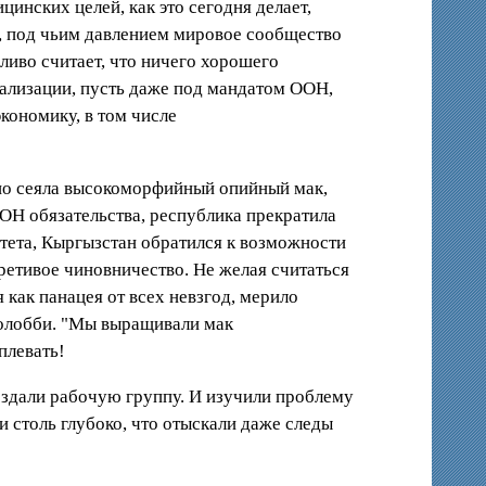
нских целей, как это сегодня делает,
в, под чьим давлением мировое сообщество
дливо считает, что ничего хорошего
егализации, пусть даже под мандатом ООН,
экономику, в том числе
льно сеяла высокоморфийный опийный мак,
ООН обязательства, республика прекратила
итета, Кыргызстан обратился к возможности
ретивое чиновничество. Не желая считаться
 как панацея от всех невзгод, мерило
колобби. "Мы выращивали мак
плевать!
оздали рабочую группу. И изучили проблему
 столь глубоко, что отыскали даже следы