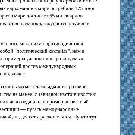
(UNODC) опиаты в мире употребляют от 12
вых наркоманов в мире потребили 375 тонн
орот в мире достигает 65 миллиардов
чиваются наемники, закупается оружие и
йственного механизма противодействия
собой "политический коктейль", нам в
одят примеры удачных контролируемых
ых операций против международных
е подлежат.
и законными методами административно-
, тем не менее, с завидной настойчивостью
внительно недавно, например, известный
нвестиций — пугать международные
ой, те, дескать, раскошелятся. Ну что тут