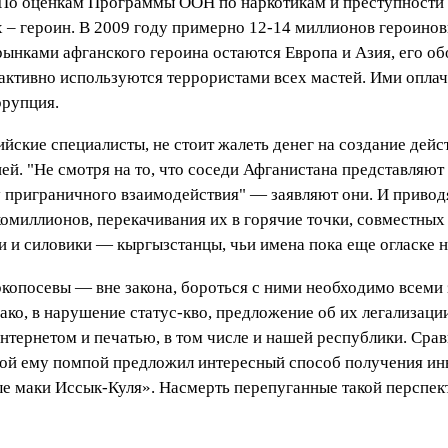
По оценкам Программы ООН по наркотикам и преступности 
их – героин. В 2009 году примерно 12-14 миллионов героино
ынками афганского героина остаются Европа и Азия, его об
 активно используются террористами всех мастей. Ими опла
ррупция.
ийские специалисты, не стоит жалеть денег на создание де
. "Не смотря на то, что соседи Афганистана представляют 
чу приграничного взаимодействия" — заявляют они. И прив
комиллионов, перекачивания их в горячие точки, совместн
и и силовики — кыргызстанцы, чьи имена пока еще огласке н
ркопосевы — вне закона, бороться с ними необходимо всем
ако, в нарушение статус-кво, предложение об их легализации
нтернетом и печатью, в том числе и нашей республики. Сра
ной ему помпой предложил интересный способ получения и
маки Иссык-Куля». Насмерть перепуганные такой перспектив