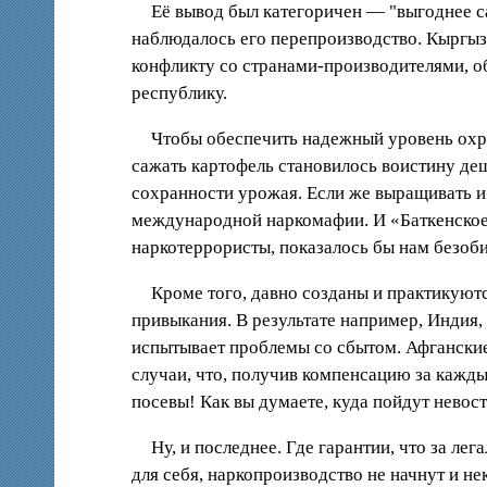
Её вывод был категоричен — "выгоднее с
наблюдалось его перепроизводство. Кыргыз
конфликту со странами-производителями, о
республику.
Чтобы обеспечить надежный уровень охра
сажать картофель становилось воистину де
сохранности урожая. Если же выращивать и
международной наркомафии. И «Баткенское 
наркотеррористы, показалось бы нам безоби
Кроме того, давно созданы и практикую
привыкания. В результате например, Индия
испытывает проблемы со сбытом. Афганские 
случаи, что, получив компенсацию за кажд
посевы! Как вы думаете, куда пойдут нево
Ну, и последнее. Где гарантии, что за л
для себя, наркопроизводство не начнут и н