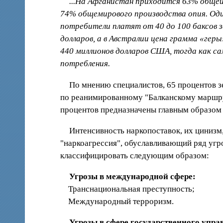
...На Афганистан приходится 63% общей 
74% общемирового производства опия. Оди
потребители платят от 40 до 100 баксов 
долларов, а в Австралии цена грамма «гер
440 миллионов долларов США, тогда как с
потребления.
По мнению специалистов, 65 процентов зе
по реанимированному "Балканскому маршру
процентов предназначены главным образом
Интенсивность наркопоставок, их цинизм
"наркоагрессия", обуславливающий ряд угр
классифицировать следующим образом:
Угрозы в международной сфере:
Транснациональная преступность;
Международный терроризм.
Угрозы в сфере государственного упра