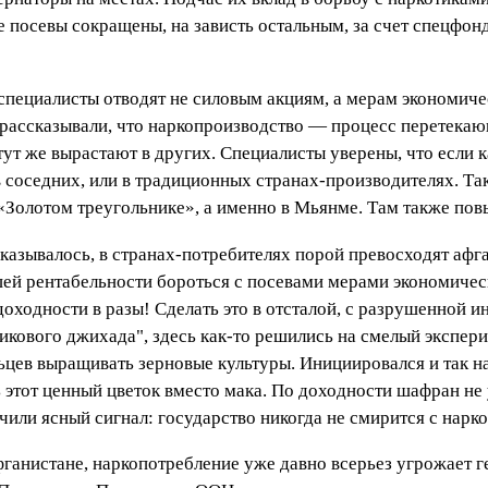
е посевы сокращены, на зависть остальным, за счет спецфон
 специалисты отводят не силовым акциям, а мерам экономи
ассказывали, что наркопроизводство — процесс перетекающи
 тут же вырастают в других. Специалисты уверены, что если 
 в соседних, или в традиционных странах-производителях. Та
«Золотом треугольнике», а именно в Мьянме. Там также пов
указывалось, в странах-потребителях порой превосходят афга
й рентабельности бороться с посевами мерами экономическ
оходности в разы! Сделать это в отсталой, с разрушенной и
тикового джихада", здесь как-то решились на смелый экспер
льцев выращивать зерновые культуры. Инициировался и так
этот ценный цветок вместо мака. По доходности шафран не
чили ясный сигнал: государство никогда не смирится с нар
фганистане, наркопотребление уже давно всерьез угрожает 