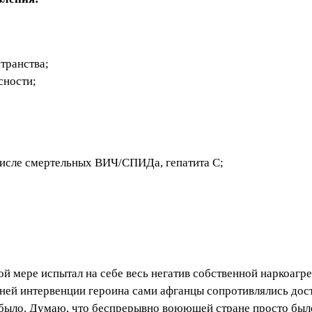
транства;
сности;
исле смертельных ВИЧ/СПИДа, гепатита С;
ой мере испытал на себе весь негатив собственной наркоагр
нней интервенции героина сами афганцы сопротивлялись дос
 было. Думаю, что беспрерывно воюющей стране просто было