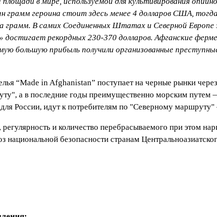
площади в мире, используемой для культивирования опийног
н грамм героина стоит здесь менее 4 долларов США, тогда
за грамм. В самих Соединенных Штатах и Северной Европе
ы» достигает рекордных 230-370 долларов. Афганские ферме
амую большую прибыль получили организованные преступные
лья “Made in Afghanistan” поступает на черные рынки через
ту", а в последние годы преимущественно морским путем —
 для России, идут к потребителям по "Северному маршруту
, регулярность и количество перебрасываемого при этом нар
оз национальной безопасности странам Центральноазиатско
вления: