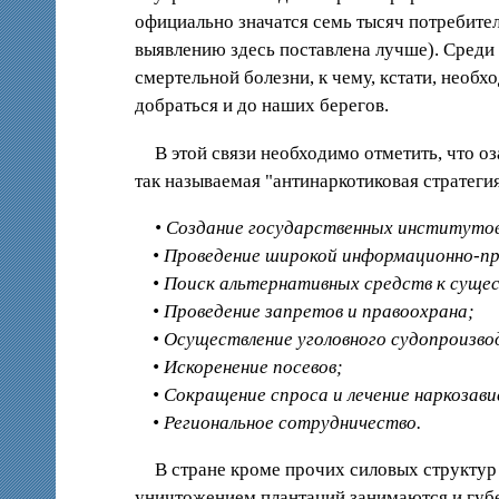
официально значатся семь тысяч потребител
выявлению здесь поставлена лучше). Сред
смертельной болезни, к чему, кстати, необх
добраться и до наших берегов.
В этой связи необходимо отметить, что о
так называемая "антинаркотиковая стратег
• Создание государственных институто
• Проведение широкой информационно-пр
• Поиск альтернативных средств к суще
• Проведение запретов и правоохрана;
• Осуществление уголовного судопроизво
• Искоренение посевов;
• Сокращение спроса и лечение наркозав
• Региональное сотрудничество.
В стране кроме прочих силовых структур
уничтожением плантаций занимаются и губе