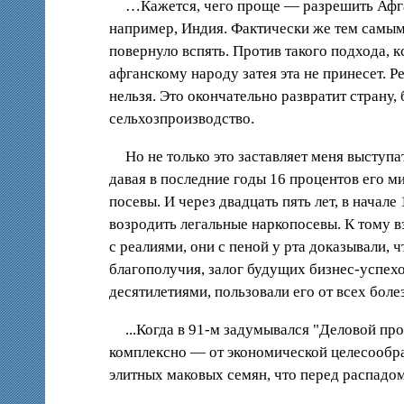
…Кажется, чего проще — разрешить Афган
например, Индия. Фактически же тем самым
повернуло вспять. Против такого подхода, к
афганскому народу затея эта не принесет. 
нельзя. Это окончательно развратит страну,
сельхозпроизводство.
Но не только это заставляет меня выступ
давая в последние годы 16 процентов его м
посевы. И через двадцать пять лет, в нача
возродить легальные наркопосевы. К тому 
с реалиями, они с пеной у рта доказывали, 
благополучия, залог будущих бизнес-успех
десятилетиями, пользовали его от всех боле
...Когда в 91-м задумывался "Деловой п
комплексно — от экономической целесообра
элитных маковых семян, что перед распадом