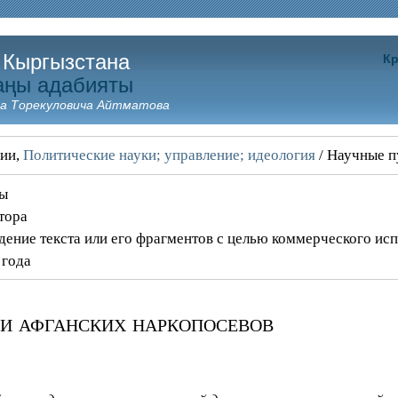
 Кыргызстана
Кр
аңы адабияты
а Торекуловича Айтматова
ции,
Политические науки; управление; идеология
/ Научные п
ны
тора
дение текста или его фрагментов с целью коммерческого ис
 года
ии афганских наркопосевов