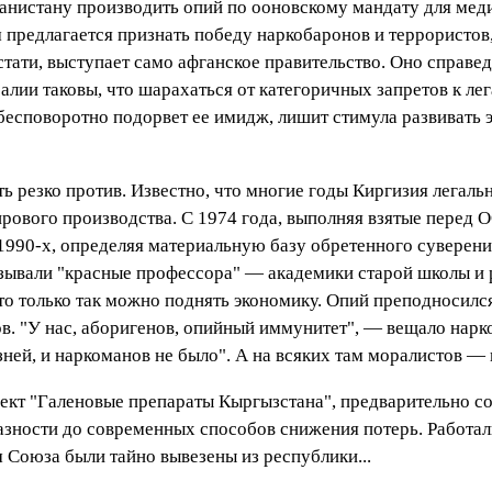
истану производить опий по ооновскому мандату для медици
 предлагается признать победу наркобаронов и террористо
стати, выступает само афганское правительство. Оно справе
Реалии таковы, что шарахаться от категоричных запретов к л
 бесповоротно подорвет ее имидж, лишит стимула развивать 
ать резко против. Известно, что многие годы Киргизия лега
ирового производства. С 1974 года, выполняя взятые перед 
ле 1990-х, определяя материальную базу обретенного суверен
взывали "красные профессора" — академики старой школы и 
что только так можно поднять экономику. Опий преподносился
ов. "У нас, аборигенов, опийный иммунитет", — вещало нар
зней, и наркоманов не было". А на всяких там моралистов — 
роект "Галеновые препараты Кыргызстана", предварительно с
зности до современных способов снижения потерь. Работали
 Союза были тайно вывезены из республики...