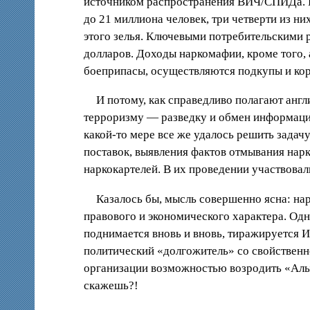
источником распространения ВИЧ/СПИДа. 
до 21 миллиона человек, три четверти из н
этого зелья. Ключевыми потребительскими р
долларов. Доходы наркомафии, кроме того,
боеприпасы, осуществляются подкупы и ко
И потому, как справедливо полагают англ
терроризму — разведку и обмен информацией
какой-то мере все же удалось решить зада
поставок, выявления фактов отмывания нар
наркокартелей. В их проведении участвовал
Казалось бы, мысль совершенно ясна: на
правового и экономического характера. Одн
поднимается вновь и вновь, тиражируется И
политический «долгожитель» со свойствен
организации возможностью возродить «Алые 
скажешь?!