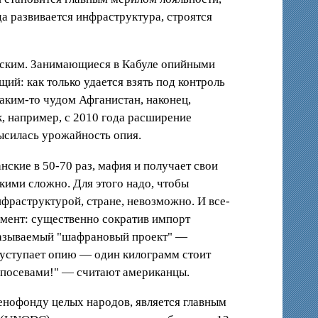
да развивается инфраструктура, строятся
ческим. Занимающиеся в Кабуле опийными
й: как только удается взять под контроль
каким-то чудом Афганистан, наконец,
к, например, с 2010 года расширение
ысилась урожайность опия.
нские в 50-70 раз, мафия и получает свои
ими сложно. Для этого надо, чтобы
нфраструктурой, стране, невозможно. И все-
имент: существенно сократив импорт
 называемый "шафрановый проект" —
 уступает опию — один килограмм стоит
копосевами!" — считают американцы.
генофонду целых народов, является главным