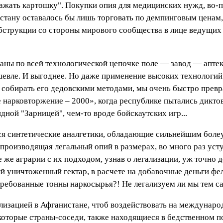
ажать картошку". Покупки опия для медицинских нужд, во-п
стану оставалось бы лишь торговать по демпинговым ценам,
бструкции со стороны мирового сообщества в лице ведущих
ны по всей технологической цепочке поле — завод — аптек
шевле. И выгоднее. Но даже применение высоких технологий
 собирать его дедовскими методами, мы очень быстро превр
нарковторжение – 2000», когда республике пытались дикто
дной "Зарницей", чем-то вроде бойскаутских игр...
тся синтетические аналгетики, обладающие сильнейшим бо
, производящая легальный опий в размерах, во много раз у
же аграрии с их подходом, узнав о легализации, уж точно 
ый уничтоженный гектар, в расчете на добавочные деньги ф
стребованные тонны наркосырья?! Не легализуем ли мы тем 
егализацией в Афганистане, чтоб воздействовать на междуна
екоторые страны-соседи, также находящиеся в бедственном 