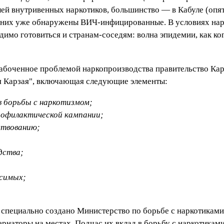
ей внутривенных наркотиков, большинство — в Кабуле (опять
и них уже обнаружены ВИЧ-инфицированные. В условиях нар
одимо готовиться и странам-соседям: волна эпидемии, как к
забоченное проблемой наркопроизводства правительство Карз
ия Карзая", включающая следующие элементы:
в борьбы с наркотизмом;
офилактической кампании;
ствованию;
дства;
исимых;
 специально создано Министерство по борьбе с наркотиками
рнаторы на местах. Подчас их вклад в борьбу с наркотикам