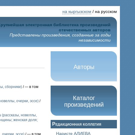
на кыргызском
/ на русском
Крупнейшая электронная библиотека произведений
отечественных авторов
Представлены произведения, созданные за годы
независимости
Авторы
ы, сборники)
/ — в том
Каталог
новеллы, очерки, эссе)
/
произведений
 (рассказы, новеллы,
нщины; женская доля;
Редакционная коллегия
Наристе АЛИЕВА
 очерки, эссе)
/ — в том