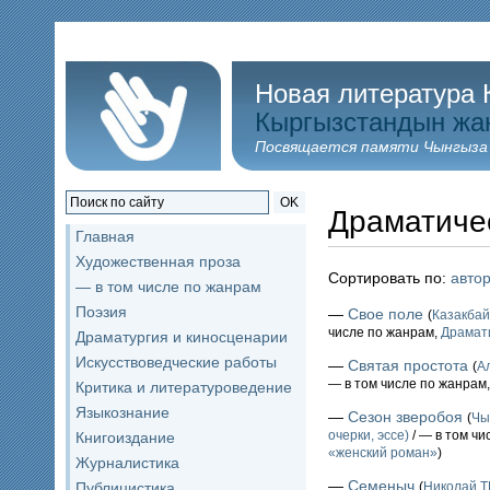
Новая литература 
Кыргызстандын жа
Посвящается памяти Чынгыза
OK
Драматиче
Главная
Художественная проза
Сортировать по:
авто
— в том числе по жанрам
Поэзия
—
Свое поле
(
Казакба
числе по жанрам,
Драмат
Драматургия и киносценарии
Искусствоведческие работы
—
Святая простота
(
А
— в том числе по жанрам
Критика и литературоведение
Языкознание
—
Сезон зверобоя
(
Чы
очерки, эссе)
/ — в том чи
Книгоиздание
«женский роман»
)
Журналистика
—
Семеныч
Публицистика
(
Николай 