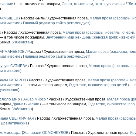
ические
/ — в том числе по жанрам,
Спорт, альпинизм; охота; увлечения
/
"Лит
)
р КАМЫШЕВ
/ Рассказ-быль / Художественная проза,
Малая проза (рассказы, но
матические
/
Главный редактор сайта рекомендует
)
о
/ Рассказ / Художественная проза,
Малая проза (рассказы, новеллы, очерки, 
 — в том числе по жанрам,
Внутренний мир женщины; женская доля; «женский
убежья,
Узбекистан
)
САРМАНБЕТОВ
/ Рассказ / Художественная проза,
Малая проза (рассказы, нове
матические
/
Главный редактор сайта рекомендует
)
рулуш САТИЕВА
/ Рассказ / Художественная проза,
Малая проза (рассказы, но
матические
)
ралы КАПАРОВ
/ Рассказ / Художественная проза,
Малая проза (рассказы, нов
матические
/ — в том числе по жанрам,
О детстве, юношестве; про детей
/ — 
 увлечения
)
трясло мир
(
Акбар Мирзо
/ Рассказ / Художественная проза,
Малая проза (ра
жанрам,
Драматические
/ — в том числе по жанрам,
О детстве, юношестве; про
убежья,
Узбекистан
)
иана СВЕТЛИЧНАЯ
/ Рассказ / Художественная проза,
Малая проза (рассказы,
,
Драматические
)
комиссара
(
Жапарали ОСМОНКУЛОВ
/ Повесть / Художественная проза,
Кру