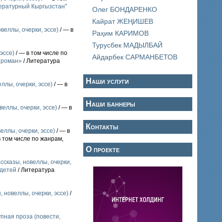
ературный Кыргызстан"
Олег БОНДАРЕНКО
Кайрат ЖЕҢИШЕВ
веллы, очерки, эссе)
/ — в
Раҳим КАРИМОВ
Турусбек МАДЫЛБАЙ
эссе)
/ — в том числе по
Айдарбек САРМАНБЕТОВ
 роман»
/ Литература
Наши услуги
ллы, очерки, эссе)
/ — в
Наши баннеры
веллы, очерки, эссе)
/ — в
Контакты
еллы, очерки, эссе)
/ — в
в том числе по жанрам,
О проекте
ссказы, новеллы, очерки,
 детей
/ Литература
 новеллы, очерки, эссе)
/
пная проза (повести,