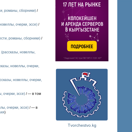
и, романы, сборники)
/
новеллы, очерки, эссе)
/
ести, романы, сборники)
/
 (рассказы, новеллы,
казы, новеллы, очерки,
ссказы, новеллы, очерки,
, очерки, эссе)
/ — в том
лы, очерки, эссе)
/ — в
ния
)
Tvorchestvo.kg