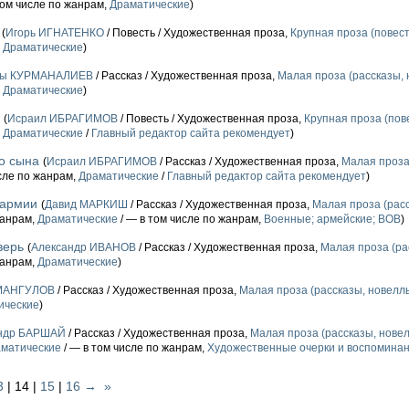
том числе по жанрам,
Драматические
)
(
Игорь ИГНАТЕНКО
/ Повесть / Художественная проза,
Крупная проза (повест
,
Драматические
)
ды КУРМАНАЛИЕВ
/ Рассказ / Художественная проза,
Малая проза (рассказы, 
,
Драматические
)
(
Исраил ИБРАГИМОВ
/ Повесть / Художественная проза,
Крупная проза (пов
,
Драматические
/
Главный редактор сайта рекомендует
)
о сына
(
Исраил ИБРАГИМОВ
/ Рассказ / Художественная проза,
Малая проза
сле по жанрам,
Драматические
/
Главный редактор сайта рекомендует
)
 армии
(
Давид МАРКИШ
/ Рассказ / Художественная проза,
Малая проза (расс
жанрам,
Драматические
/ — в том числе по жанрам,
Военные; армейские; ВОВ
)
верь
(
Александр ИВАНОВ
/ Рассказ / Художественная проза,
Малая проза (ра
жанрам,
Драматические
)
МАНГУЛОВ
/ Рассказ / Художественная проза,
Малая проза (рассказы, новеллы
ические
)
ндр БАРШАЙ
/ Рассказ / Художественная проза,
Малая проза (рассказы, новел
матические
/ — в том числе по жанрам,
Художественные очерки и воспомина
3
| 14 |
15
|
16
→
»