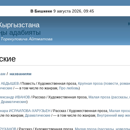
В Бишкеке
9 августа 2026,
09:45
Кыргызстана
ңы адабияты
 Торекуловича Айтматова
ские
рам
/
названиям
й АБДЫШЕВ
/ Повесть / Художественная проза,
Крупная проза (повести, роман
ические
/ — в том числе по жанрам,
Про любовь
)
лександр ИВАНОВ
/ Рассказ / Художественная проза,
Малая проза (рассказы, 
,
Драматические
)
нара ИСРАИЛОВА-ХАРУЗЬЕН
/ Рассказ / Художественная проза,
Малая проза
сле по жанрам,
Драматические
/ — в том числе по жанрам,
Внутренний мир же
ТРУХАНОВ
/ Рассказ / Художественная проза,
Малая проза (рассказы, новеллы,