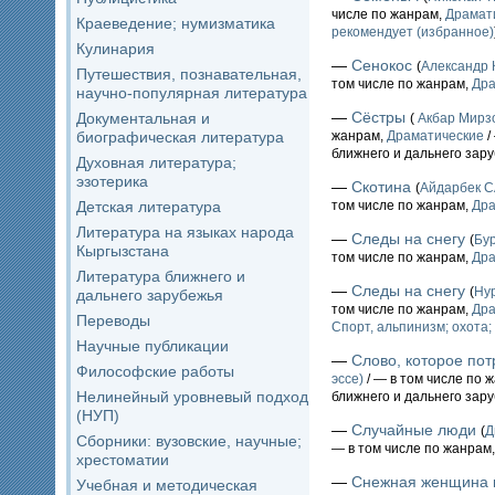
числе по жанрам,
Драмат
Краеведение; нумизматика
рекомендует (избранное)
Кулинария
—
Сенокос
(
Александ
Путешествия, познавательная,
том числе по жанрам,
Дра
научно-популярная литература
—
Сёстры
Документальная и
(
Акбар Мирз
биографическая литература
жанрам,
Драматические
/
ближнего и дальнего зар
Духовная литература;
эзотерика
—
Скотина
(
Айдарбек 
Детская литература
том числе по жанрам,
Дра
Литература на языках народа
—
Следы на снегу
(
Бу
Кыргызстана
том числе по жанрам,
Дра
Литература ближнего и
—
Следы на снегу
(
Ну
дальнего зарубежья
том числе по жанрам,
Дра
Переводы
Спорт, альпинизм; охота;
Научные публикации
—
Слово, которое по
Философские работы
эссе)
/ — в том числе по 
Нелинейный уровневый подход
ближнего и дальнего зар
(НУП)
—
Случайные люди
(
Д
Сборники: вузовские, научные;
— в том числе по жанрам
хрестоматии
—
Снежная женщина 
Учебная и методическая