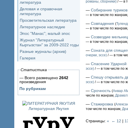
романы, сборники)
/ — в 
литература
Деловая и справочная
—
Собирание туриков
литература
— в том числе по жанрам
Просветительская литература
—
Совпадения
(
Тулен
Литературное наследие
— в том числе по жанрам
Эпос "Манас"; малый эпос
—
Созвездие мельниц
Журнал "Литературный
— в том числе по жанрам
Кыргызстан" за 2009-2022 годы
—
Соната для спящег
Разные журналы (архив)
очерки, эссе)
/ — в том чи
Галерея
—
Спасение Ударной
эссе)
/ — в том числе по 
Статистика
—
Спешу открывать д
— Всего размещено
2642
произведения
эссе)
/ — в том числе по 
По рубрикам
—
Срочность
(
Анвар А
числе по жанрам,
Драмат
—
Стажировка
(
Алекса
Литературная Якутия
том числе по жанрам,
Дра
Страницы:
«
←
12
|
1