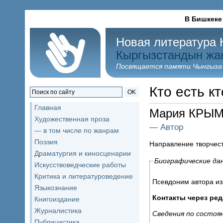
В Бишкеке
Новая литература 
Кыргызстандын жа
Посвящается памяти Чынгыза
Кто есть кт
OK
Главная
Мария КРЫ
Художественная проза
— Автор
— в том числе по жанрам
Поэзия
Направление творчес
Драматургия и киносценарии
Биографические да
Искусствоведческие работы
Критика и литературоведение
Псевдоним автора из 
Языкознание
Контакты через ре
Книгоиздание
Журналистика
Сведения по состоян
Публицистика