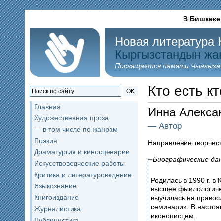
В Бишкеке
Новая литература 
Кыргызстандын жа
Посвящается памяти Чынгыза
Кто есть кт
OK
Главная
Инна Алекс
Художественная проза
— Автор
— в том числе по жанрам
Поэзия
Направление творчес
Драматургия и киносценарии
Биографические да
Искусствоведческие работы
Критика и литературоведение
Родилась в 1990 г. в 
Языкознание
высшее фыилологичес
Книгоиздание
выучилась на правос
семинарии. В настоя
Журналистика
иконописцем.
Публицистика