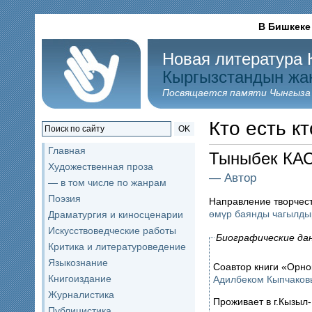
В Бишкеке
Новая литература 
Кыргызстандын жа
Посвящается памяти Чынгыза
Кто есть кт
OK
Главная
Тыныбек К
Художественная проза
— Автор
— в том числе по жанрам
Поэзия
Направление творчес
өмүр баянды чагылды
Драматургия и киносценарии
Искусствоведческие работы
Биографические да
Критика и литературоведение
Языкознание
Соавтор книги «Орно
Книгоиздание
Адилбеком Кыпчако
Журналистика
Проживает в г.Кызыл-
Публицистика