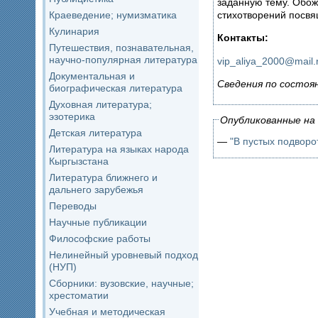
заданную тему. Обож
стихотворений посвя
Краеведение; нумизматика
Кулинария
Контакты:
Путешествия, познавательная,
научно-популярная литература
vip
_
aliya
_2000@
mail
.
Документальная и
Сведения по состоя
биографическая литература
Духовная литература;
эзотерика
Опубликованные на 
Детская литература
—
"В пустых подворот
Литература на языках народа
Кыргызстана
Литература ближнего и
дальнего зарубежья
Переводы
Научные публикации
Философские работы
Нелинейный уровневый подход
(НУП)
Сборники: вузовские, научные;
хрестоматии
Учебная и методическая