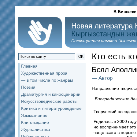
В Бишкеке
Новая литература 
Кыргызстандын жа
Посвящается памяти Чынгыза
Кто есть кт
OK
Главная
Белл Аполли
Художественная проза
— Автор
— в том числе по жанрам
Поэзия
Направление творчес
Драматургия и киносценарии
Биографические да
Искусствоведческие работы
Критика и литературоведение
Творческий псевдони
Языкознание
Родилась в 2000 году
Книгоиздание
но воспринимает это
Журналистика
чаще всего в порыве 
Публицистика