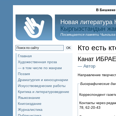
В Бишкеке
Новая литература 
Кыргызстандын жа
Посвящается памяти Чынгыза
Кто есть кт
OK
Главная
Канат ИБРА
Художественная проза
— Автор
— в том числе по жанрам
Поэзия
Направление творчес
Драматургия и киносценарии
Биографические да
Искусствоведческие работы
Критика и литературоведение
Корреспондент газет
Языкознание
Контакты через редак
Книгоиздание
78, 62-20-43
Журналистика
Публицистика