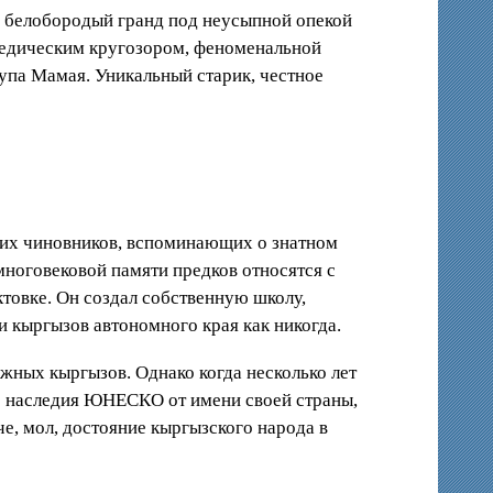
де белобородый гранд под неусыпной опекой
педическим кругозором, феноменальной
упа Мамая. Уникальный старик, честное
ших чиновников, вспоминающих о знатном
ноговековой памяти предков относятся с
товке. Он создал собственную школу,
 кыргызов автономного края как никогда.
жных кыргызов. Однако когда несколько лет
го наследия ЮНЕСКО от имени своей страны,
че, мол, достояние кыргызского народа в