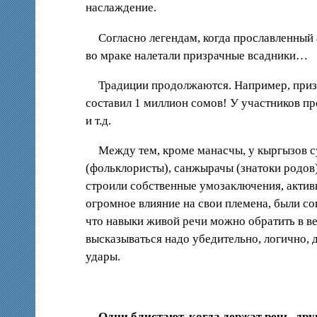
наслаждение.
Согласно легендам, когда прославленный 
во мраке налетали призрачные всадники…
Традиции продолжаются. Например, приз
составил 1 миллион сомов! У участников про
и т.д.
Между тем, кроме манасчы, у кыргызов с
(фольклористы), санжырачы (знатоки родов)
строили собственные умозаключения, актив
огромное влияние на свои племена, были со
что навыки живой речи можно обратить в 
высказываться надо убедительно, логично,
удары.
Одни блистают, когда держат речь, д