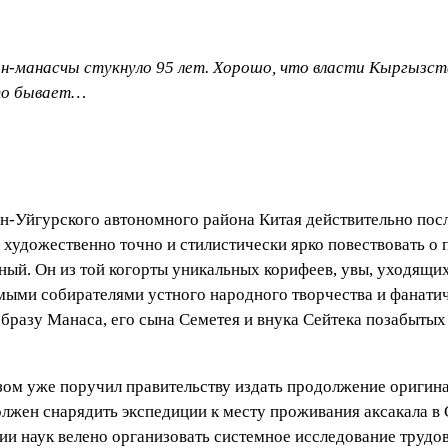
он-манасчы стукнуло 95 лет. Хорошо, что власти Кыргызс
сто бывает…
-Уйгурского автономного района Китая действительно после
 художественно точно и стилистически ярко повествовать о
ный. Он из той когорты уникальных корифеев, увы, уходящих
мыми собирателями устного народного творчества и фанати
бразу Манаса, его сына Семетея и внука Сейтека позабытых
зом уже поручил правительству издать продолжение оригин
лжен снарядить экспедиции к месту проживания аксакала в 
и наук велено организовать системное исследование трудов