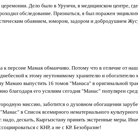
й церемонии. Дело было в Урумчи, в медицинском центре, г
роходил обследование. Признаться, я был поражен энцикло
астическим обаянием, юмором, задором и добродушием Жус
а к персоне Мамая обманчиво. Потому что в отличие от на
днебесной к этому неутомимому хранителю и обогатителю м
у Мамаю выпустить 16 томов "Манаса" в оригинальной трак
нно благодаря его усилиям сегодня "Манас" популярен среди
городную миссию, заботится о духовном обогащении зарубе
с "Манас" в Список всемирного нематериального культурно
: надо, дескать, Кыргызстану принять экстренные меры. Ина
социироваться с КНР, а не с КР. Безобразие!