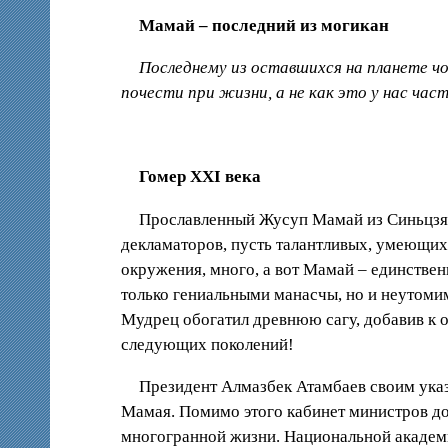
Мамай – последний из могикан
Последнему из оставшихся на планете ч
почести при жизни, а не как это у нас ча
Гомер ХХI века
Прославленный Жусуп Мамай из Синьцзян
декламаторов, пусть талантливых, умеющих
окружения, много, а вот Мамай – единствен
только гениальными манасчы, но и неутоми
Мудрец обогатил древнюю сагу, добавив к о
следующих поколений!
Президент Алмазбек Атамбаев своим ука
Мамая. Помимо этого кабинет министров до
многогранной жизни. Национальной академи