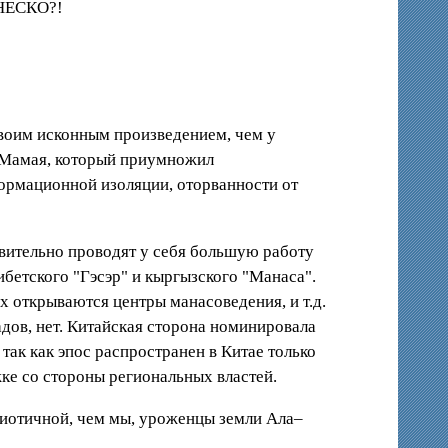
ЮНЕСКО?!
своим исконным произведением, чем у
 Мамая, который приумножил
ормационной изоляции, оторванности от
твительно проводят у себя большую работу
бетского "Гэсэр" и кыргызского "Манаса".
х открываются центры манасоведения, и т.д.
дов, нет. Китайская сторона номинировала
ак как эпос распространен в Китае только
ке со стороны региональных властей.
триотичной, чем мы, уроженцы земли Ала–