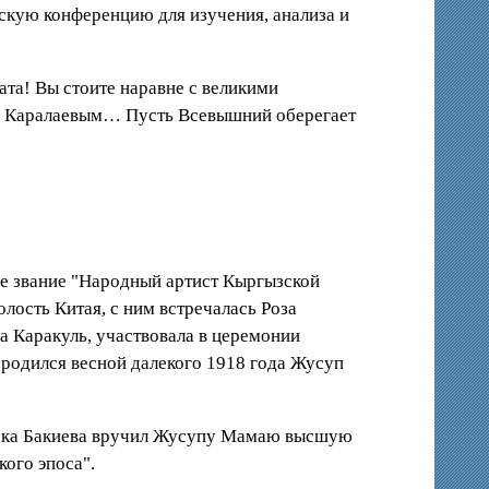
ескую конференцию для изучения, анализа и
та! Вы стоите наравне с великими
ем Каралаевым… Пусть Всевышний оберегает
ое звание "Народный артист Кыргызской
ость Китая, с ним встречалась Роза
а Каракуль, участвовала в церемонии
и родился весной далекого 1918 года Жусуп
анбека Бакиева вручил Жусупу Мамаю высшую
ого эпоса".