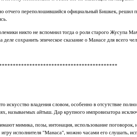
ятно отчего переполошившийся официальный Бишкек, решил 
сь.
олемики никто не вспомнил тогда о роли старого Жусупа Мам
 на деле сохранить эпическое сказание о Манасе для всего ч
*******************************************
то искусство владения словом, особенно в отсутствие полно
иях, называемых айтыш. Дар крупного импровизатора исклю
имают мимика, позы, интонация, использование поговорок,
 игру исполнителя "Манаса", можно часами его слушать, ис