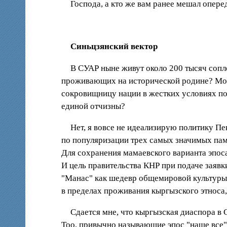
Господа, а кто же вам ранее мешал опер
Синьцзянский вектор
В СУАР ныне живут около 200 тысяч сопл
проживающих на исторической родине? Мо
сокровищницу нации в жестких условиях п
единой отчизны?
Нет, я вовсе не идеализирую политику П
по популяризации трех самых значимых памя
Для сохранения мамаевского варианта эпоса
И цель правительства КНР при подаче заявк
"Манас" как шедевр общемировой культуры, 
в пределах проживания кыргызского этноса
Сдается мне, что кыргызская диаспора в
Тоо, привычно называющие эпос "наше все"