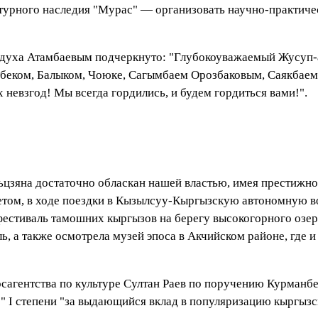
льтурного наследия "Мурас" — организовать научно-практич
 духа Атамбаевым подчеркнуто: "Глубокоуважаемый Жусуп-а
ибеком, Балыком, Чоюке, Сагымбаем Орозбаковым, Саякба
х невзгод! Мы всегда гордились, и будем гордиться вами!".
иньцзяна достаточно обласкан нашей властью, имея престижн
ом, в ходе поездки в Кызылсуу-Кыргызскую автономную вол
фестиваль тамошних кыргызов на берегу высокогорного озер
ь, а также осмотрела музей эпоса в Акчийском районе, где 
а Госагентства по культуре Султан Раев по поручению Курм
 I степени "за выдающийся вклад в популяризацию кыргызск