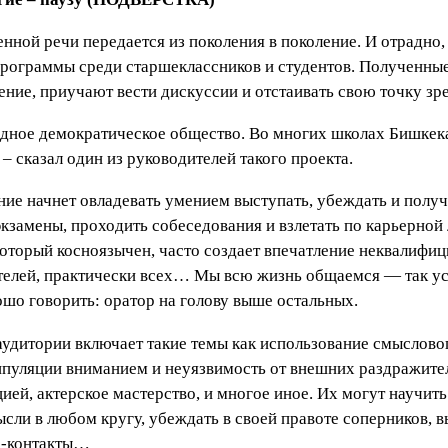
нной речи передается из поколения в поколение. И отрадно
рограммы среди старшеклассников и студентов. Полученные 
ение, приучают вести дискуссии и отстаивать свою точку зр
дное демократическое общество. Во многих школах Бишкека
– сказал один из руководителей такого проекта.
ие начнет овладевать умением выступать, убеждать и получа
экзамены, проходить собеседования и взлетать по карьерной 
который косноязычен, часто создает впечатление неквалифиц
телей, практически всех… Мы всю жизнь общаемся — так у
рошо говорить: оратор на голову выше остальных.
удитории включает такие темы как использование смыслово
ипуляции вниманием и неуязвимость от внешних раздражите
цией, актерское мастерство, и многое иное. Их могут научи
ысли в любом кругу, убеждать в своей правоте соперников,
ес-контакты…