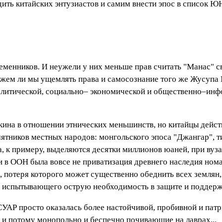
едить китайских энтузиастов и самим внести эпос в список 
еменников. И неужели у них меньше прав считать "Манас" 
жем ли мы ущемлять права и самосознание того же Жусупа
олитической, социально– экономической и общественно–инф
екина в отношении этнических меньшинств, но китайцы дейс
тников местных народов: монгольского эпоса "Джангар", ти
, к примеру, выделяются десятки миллионов юаней, при вуза
и в ООН была вовсе не приватизация древнего наследия нома
потеря которого может существенно обеднить всех землян, т
, испытывающего острую необходимость в защите и поддерж
 СУАР просто оказалась более настойчивой, пробивной и па
 и потому монопольно и беспечно почивающие на лаврах...