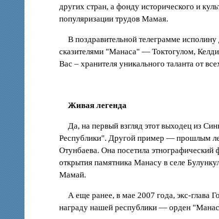
других стран, а фонду исторического и ку
популяризации трудов Мамая.
В поздравительной телеграмме исполину
сказителями "Манаса" — Токтогулом, Келд
Вас – хранителя уникального таланта от все
Живая легенда
Да, на первый взгляд этот выходец из С
Республики". Другой пример — прошлым лет
Отунбаева. Она посетила этнографический 
открытия памятника Манасу в селе Булункул
Мамай.
А еще ранее, в мае 2007 года, экс-глав
награду нашей республики — орден "Манас"