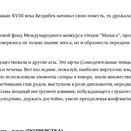
акын XVIII века Келдибек начинал свою повесть, то дрожал
овой фонд Международного конкурса чтецов "Манаса", прош
верялось не только знание эпоса, но и образность передачи
уществовали и другие асы. Это ырчы (самодеятельные певц
 и чечены. Вот последние, пожалуй, наиболее виртуозно вл
но использовали элементы сатиры и юмора, знали множество
ветниками глав родов, выступали в роли дипломатов, нередк
весьма мощный инструмент влияния, побуждающего слушател
 доходчиво, держась достойно, умело преодолевая конфликт
ругие – паузу (ПОДВЕРСТКА)