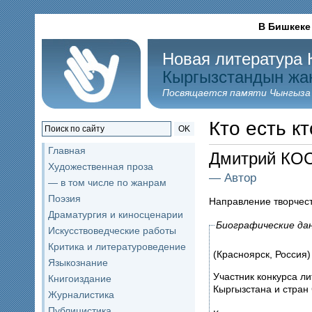
В Бишкеке
Новая литература 
Кыргызстандын жа
Посвящается памяти Чынгыза
Кто есть кт
OK
Главная
Дмитрий КО
Художественная проза
— Автор
— в том числе по жанрам
Поэзия
Направление творчес
Драматургия и киносценарии
Биографические да
Искусствоведческие работы
Критика и литературоведение
(Красноярск, Россия)
Языкознание
Участник конкурса л
Книгоиздание
Кыргызстана и стран 
Журналистика
Публицистика