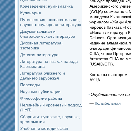
Конкурс проведен кл
Американского униве
Краеведение; нумизматика
(АУЦА) совместно с 
Кулинария
молодежи Кыргызско
Путешествия, познавательная,
журналом «Жаңы Ала-
научно-популярная литература
народов Кавказа «Го
Документальная и
«Новая литература К
биографическая литература
Deluxe». Организаци
издание альманаха п
Духовная литература;
эзотерика
благодаря финансов
США, через Програм
Детская литература
Агентства США по м
Литература на языках народа
(USAID/OTI).
Кыргызстана
Литература ближнего и
Контакты с автором –
дальнего зарубежья
АУЦА.
Переводы
Научные публикации
Опубликованные на 
Философские работы
—
Колыбельная
Нелинейный уровневый подход
(НУП)
Сборники: вузовские, научные;
хрестоматии
Учебная и методическая