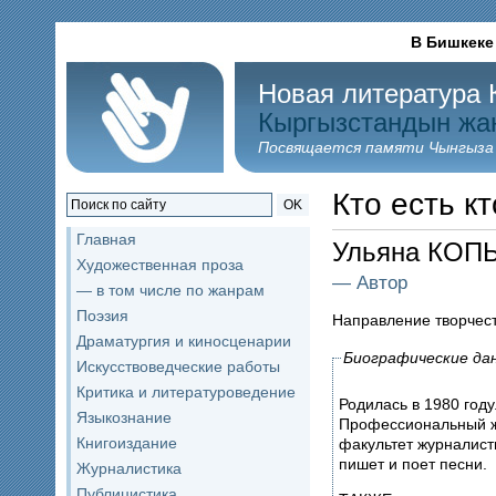
В Бишкеке
Новая литература 
Кыргызстандын жа
Посвящается памяти Чынгыза
Кто есть кт
OK
Главная
Ульяна КОП
Художественная проза
— Автор
— в том числе по жанрам
Поэзия
Направление творчес
Драматургия и киносценарии
Биографические да
Искусствоведческие работы
Критика и литературоведение
Родилась в 1980 году.
Языкознание
Профессиональный ж
Книгоиздание
факультет журналист
пишет и поет песни.
Журналистика
Публицистика