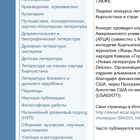
ТАКЖЕ:
Краеведение; нумизматика
Лауреат конкурса ли
Кулинария
Кыргызстана и стран 
Путешествия, познавательная,
научно-популярная литература
Конкурс проведен кл
Документальная и
Американского униве
биографическая литература
(АУЦА) совместно с 
молодежи Кыргызско
Духовная литература;
журналом «Жаңы Ала-
эзотерика
народов Кавказа «Го
Детская литература
«Новая литература К
Литература на языках народа
Deluxe». Организаци
Кыргызстана
издание альманаха п
Литература ближнего и
благодаря финансов
дальнего зарубежья
США, через Програм
Агентства США по м
Переводы
(USAID/OTI).
Научные публикации
Философские работы
Свои страницы в Инт
Нелинейный уровневый подход
http://diesel.elcat.kg/
(НУП)
showtopic=384203
,
ht
Сборники: вузовские, научные;
Часто публикуется 
хрестоматии
Учебная и методическая