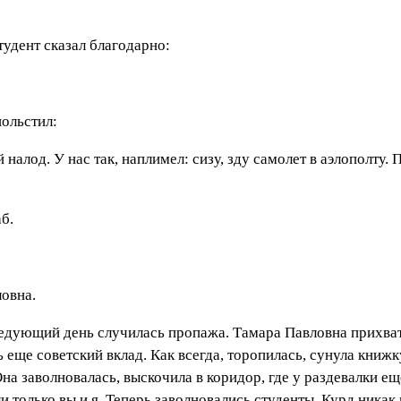
тудент сказал благодарно:
польстил:
 налод. У нас так, наплимел: сизу, зду самолет в аэлополту.
аб.
овна.
ледующий день случилась пропажа. Тамара Павловна прихва
 еще советский вклад. Как всегда, торопилась, сунула книжку
Она заволновалась, выскочила в коридор, где у раздевалки ещ
и только вы и я. Теперь заволновались студенты. Курд никак 