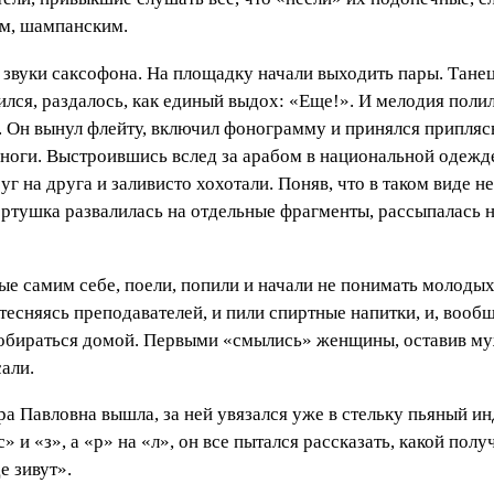
ом, шампанским.
ь звуки саксофона. На площадку начали выходить пары. Тане
ился, раздалось, как единый выдох: «Еще!». И мелодия полил
ы. Он вынул флейту, включил фонограмму и принялся припля
оги. Выстроившись вслед за арабом в национальной одежде
г на друга и заливисто хохотали. Поняв, что в таком виде н
ертушка развалилась на отдельные фрагменты, рассыпалась н
е самим себе, поели, попили и начали не понимать молодых,
тесняясь преподавателей, и пили спиртные напитки, и, вообщ
собираться домой. Первыми «смылись» женщины, оставив му
али.
ра Павловна вышла, за ней увязался уже в стельку пьяный ин
 и «з», а «р» на «л», он все пытался рассказать, какой пол
е зивут».