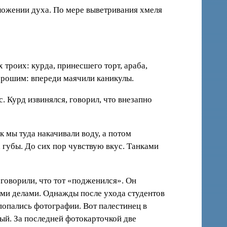
оложении духа. По мере выветривания хмеля
 троих: курда, принесшего торт, араба,
хорошим: впереди маячили каникулы.
. Курд извинялся, говорил, что внезапно
к мы туда накачивали воду, а потом
а губы. До сих пор чувствую вкус. Танками
 говорили, что тот «подженился». Он
ыми делами. Однажды после ухода студентов
попались фотографии. Вот палестинец в
ный. За последней фотокарточкой две