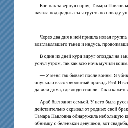
Кое-как завернув парня, Тамара Павловн
начала подкрадываться грусть по поводу у
Через два дня к ней пришла новая группа 
возглавлявшего танец и индуса, провожавше
В один из дней курд вдруг опоздал на зан
уснул утром, так как всю ночь мучили кошм
— У меня так бывает после войны. Я убива
опускали высоковольтный провод. Раз! И всп
давили дома, где люди сидели. Так и кажется
Араб был занят семьей. У него была русс
действительно скрывал от родных свой бра
Тамара Павловна обнаружила небольшую книж
обнимку с беленькой девушкой, вот свадьба