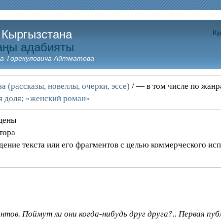
 Кыргызстана
Кр
аңы адабияты
а Торекуловича Айтматова
а (рассказы, новеллы, очерки, эссе)
/ — в том числе по жан
 доля; «женский роман»
ищены
тора
дение текста или его фрагментов с целью коммерческого ис
а
тов. Поймут ли они когда-нибудь друг друга?.. Первая пуб