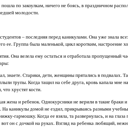
а пошла по закоулкам, ничего не боясь, в праздничном расп
шедшей молодости.
студентов – последняя перед каникулами. Она уже знала всех
го ее. Группа была маленькой, цикл коротким, настроение 
ятия. Она велела ему остаться и отработала пропущенный час
ары:
л, знаете. Старики, дети, женщины прятались в подвалах. Та
лыли трупы. Когда тащил на себе друга, кровь капала мне н
, что хрустят кости.
кая жена и ребенок. Однокурсники не верили в такие браки и
к. На каникулы домой не ездил, прикрываясь разными учебн
ку-гармошку. Когда ее взяла, та развернулась, и на глаза 
, вот он с дочкой на руках. Взгляд на ребенка любящий, неж