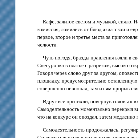
Кафе, залитое светом и музыкой, сияло. 
комиссия, ломились от блюд азиатской и е
первое, второе и третье места за приготовл
челюсти.
Чуть погодя, бразды правления взяли в с
Снегурочка в платье с разрезом, высоко отк
Говоря через слово друг за другом, оповес
площадку, предусмотрительно оставленную в
совершенно невпопад, там и сям прорывалис
Вдруг все притихли, повернув головы к 
Самодеятельность моментально перекрыл виз
что на конкурс он опоздал, затем медленно
Самодеятельность продолжалась, регули
Студенты слушали и не слушали, преподава