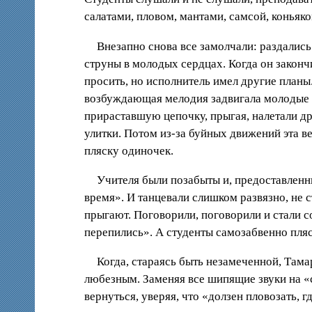
салатами, пловом, мантами, самсой, коньяк
Внезапно снова все замолчали: раздалис
струны в молодых сердцах. Когда он законч
просить, но исполнитель имел другие план
возбуждающая мелодия задвигала молодые н
прираставшую цепочку, прыгая, налетали дру
улитки. Потом из-за буйных движений эта в
пляску одиночек.
Учителя были позабыты и, предоставленны
время». И танцевали слишком развязно, не с
прыгают. Поговорили, поговорили и стали 
перепились». А студенты самозабвенно пляс
Когда, стараясь быть незамеченной, Тама
любезным. Заменяя все шипящие звуки на «с»
вернуться, уверяя, что «долзен пловозать, гд