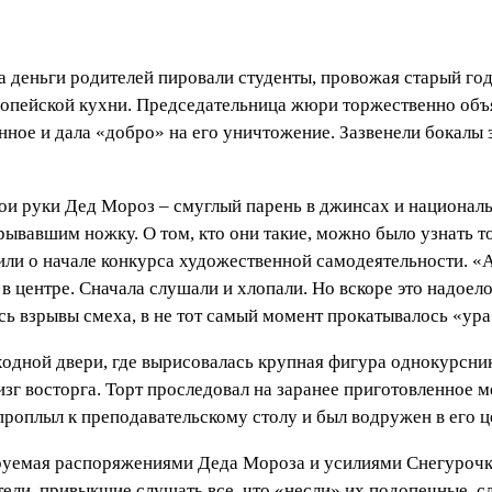
На деньги родителей пировали студенты, провожая старый го
вропейской кухни. Председательница жюри торжественно объ
енное и дала «добро» на его уничтожение. Зазвенели бокалы 
вои руки Дед Мороз – смуглый парень в джинсах и националь
рывавшим ножку. О том, кто они такие, можно было узнать т
тили о начале конкурса художественной самодеятельности. «
 центре. Сначала слушали и хлопали. Но вскоре это надоело
ь взрывы смеха, в не тот самый момент прокатывалось «ура
входной двери, где вырисовалась крупная фигура однокурсн
г восторга. Торт проследовал на заранее приготовленное ме
 проплыл к преподавательскому столу и был водружен в его ц
руемая распоряжениями Деда Мороза и усилиями Снегурочки
тели, привыкшие слушать все, что «несли» их подопечные, 