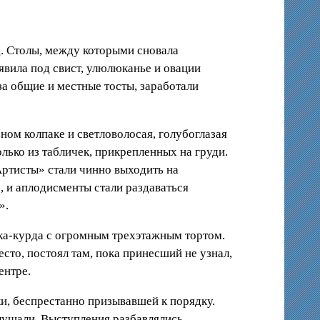
д. Столы, между которыми сновала
явила под свист, улюлюканье и овации
за общие и местные тосты, заработали
ном колпаке и светловолосая, голубоглазая
олько из табличек, прикрепленных на груди.
Артисты» стали чинно выходить на
, и аплодисменты стали раздаваться
».
ика-курда с огромным трехэтажным тортом.
сто, постоял там, пока принесший не узнал,
ентре.
, беспрестанно призывавшей к порядку.
слушали. Выступления разбавлялись