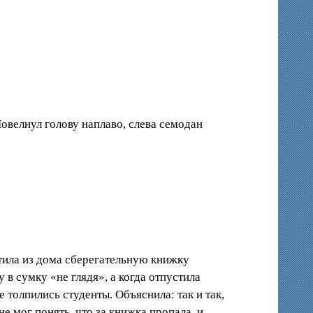
 Повелнул голову наплаво, слева семодан
тила из дома сберегательную книжку
 в сумку «не глядя», а когда отпустила
е толпились студенты. Объяснила: так и так,
не мог понять, что за книжка пропала, и