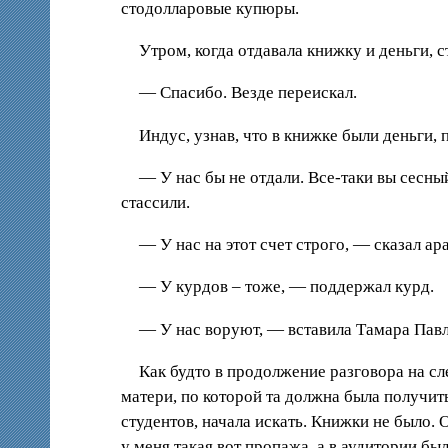
стодолларовые купюры.
Утром, когда отдавала книжку и деньги, с
— Спасибо. Везде переискал.
Индус, узнав, что в книжке были деньги, 
— У нас бы не отдали. Все-таки вы сесный
стассили.
— У нас на этот счет строго, — сказал ар
— У курдов – тоже, — поддержал курд.
— У нас воруют, — вставила Тамара Павл
Как будто в продолжение разговора на с
матери, по которой та должна была получить
студентов, начала искать. Книжки не было. 
у меня такая вот пропажа, а в аудитории был