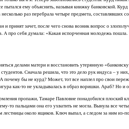
се пытался ему объяснить, называя книжку банковской. Курд
а несколько раз перебрала четыре предмета, составлявших с
 и принят зачет, после чего снова возник вопрос о злопол
 А про себя думала: «Какая испорченная молодежь пошла. И
няться делами матери и восстановить утерянную «банковскую»
 студентов. Сначала решила, что это дело рук индуса – у них
. А почему бы не курд? Может, тот все наплел про свои переж
игура как-то не укладывалась в образ воришки. Араб? Но и о
ормления пропажи, Тамаре Павловне понадобился плоский к
ему-то пальцами она его ухватить не могла. Вынула все че
ам лестницы около ящиков. Ключ выпал, а следом за ним из-