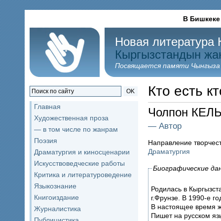
В Бишкеке
Новая литература 
Кыргызстандын жа
Посвящается памяти Чынгыза
Кто есть кт
OK
Главная
Чолпон КЕЛ
Художественная проза
— Автор
— в том числе по жанрам
Поэзия
Направление творчес
Драматургия
Драматургия и киносценарии
Искусствоведческие работы
Биографические да
Критика и литературоведение
Языкознание
Родилась в Кыргызст
Книгоиздание
г.Фрунзе. В 1990-е г
В настоящее время ж
Журналистика
Пишет на русском я
Публицистика